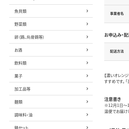
魚貝類
事業者名
野菜類
お申込み・配
卵（鶏、烏骨鶏等）
お酒
配送方法
飲料類
【濃いオレン
菓子
すすめです。 
加工品等
注意書き
麺類
※12月1日～
温便でお届け
調味料・油
鍋セット