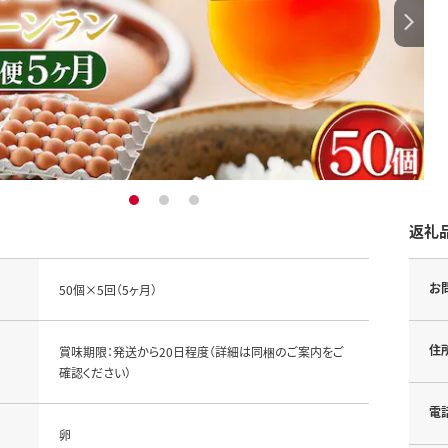
1
2
3
返礼
お
50個×5回（5ヶ月）
住
賞味期限：発送から20日程度（詳細は同梱のご案内をご
確認ください）
電
卵