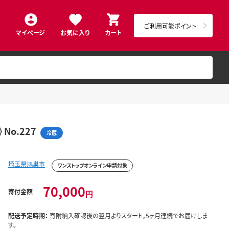
ご利用可能ポイント
マイページ
お気に入り
カート
o.227
冷蔵
埼玉県鴻巣市
ワンストップオンライン申請対象
70,000
寄付金額
円
配送予定時期：
寄附納入確認後の翌月よりスタート。5ヶ月連続でお届けしま
す。