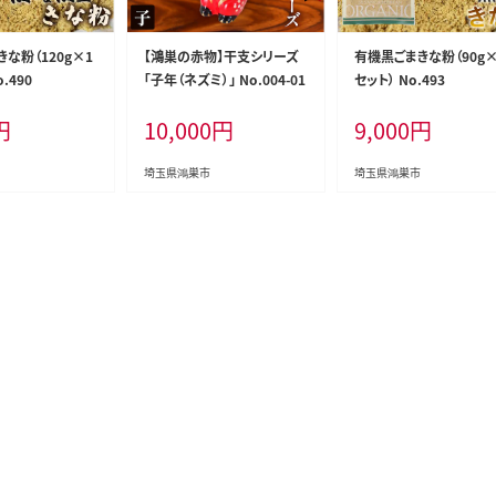
な粉（120g×1
【鴻巣の赤物】干支シリーズ
有機黒ごまきな粉（90g×
.490
「子年（ネズミ）」 No.004-01
セット） No.493
円
10,000
円
9,000
円
埼玉県鴻巣市
埼玉県鴻巣市