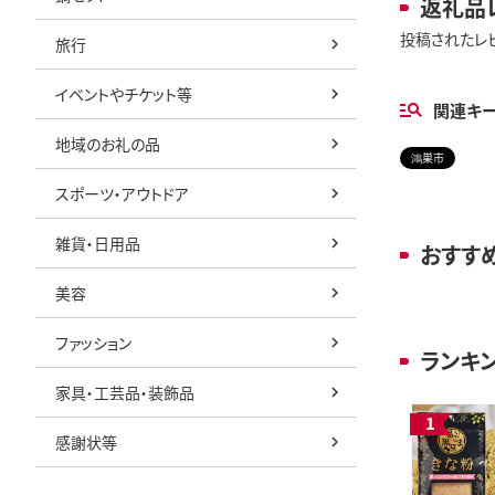
返礼品
投稿されたレ
旅行
イベントやチケット等
関連キ
地域のお礼の品
鴻巣市
スポーツ・アウトドア
雑貨・日用品
おすす
美容
ファッション
ランキ
家具・工芸品・装飾品
感謝状等