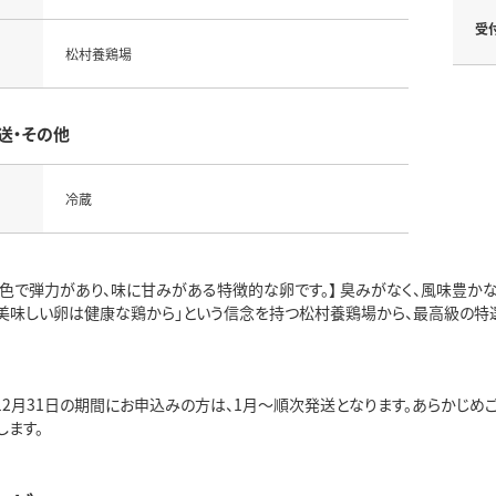
受
松村養鶏場
送・その他
冷蔵
ジ色で弾力があり、味に甘みがある特徴的な卵です。】 臭みがなく、風味豊か
「美味しい卵は健康な鶏から」という信念を持つ松村養鶏場から、最高級の特選
12月31日の期間にお申込みの方は、1月～順次発送となります。あらかじめご
します。