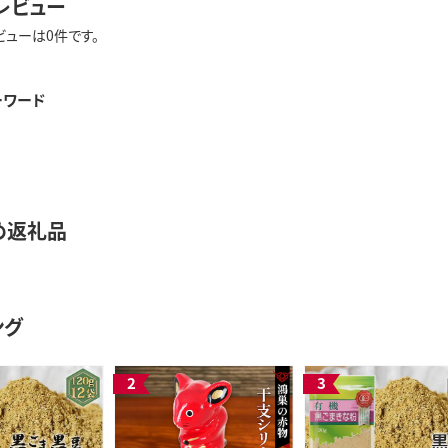
レビュー
ビューは0件です。
ーワード
め返礼品
ング