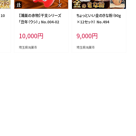
10
【鴻巣の赤物】干支シリーズ
ちょっといい金のきな粉（90g
「丑年（ウシ）」 No.004-02
×12セット） No.494
10,000
円
9,000
円
埼玉県鴻巣市
埼玉県鴻巣市