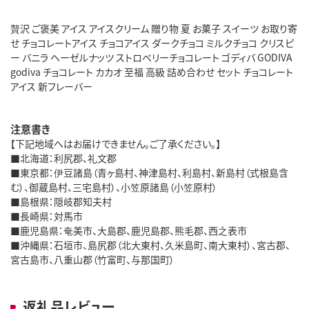
贅沢 ご褒美 アイス アイスクリーム 贈り物 夏 お菓子 スイーツ お取り寄
せ チョコレートアイス チョコアイス ダークチョコ ミルクチョコ クリスピ
ー バニラ ヘーゼルナッツ ストロベリーチョコレート ゴディバ GODIVA
godiva チョコレート カカオ 至福 高級 詰め合わせ セット チョコレート
アイス 新フレーバー
注意書き
【下記地域へはお届けできません。ご了承ください。】
■北海道：利尻郡、礼文郡
■東京都：伊豆諸島（青ヶ島村、神津島村、利島村、新島村（式根島含
む）、御蔵島村、三宅島村）、小笠原諸島（小笠原村）
■島根県：隠岐郡知夫村
■長崎県：対馬市
■鹿児島県：奄美市、大島郡、鹿児島郡、熊毛郡、西之表市
■沖縄県：石垣市、島尻郡（北大東村、久米島町、南大東村）、宮古郡、
宮古島市、八重山郡（竹富町、与那国町）
返礼品レビュー