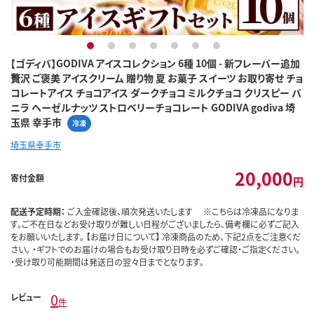
1
2
3
4
5
6
7
【ゴディバ】GODIVA アイスコレクション 6種 10個 - 新フレーバー追加
贅沢 ご褒美 アイスクリーム 贈り物 夏 お菓子 スイーツ お取り寄せ チョ
コレートアイス チョコアイス ダークチョコ ミルクチョコ クリスピー バ
ニラ ヘーゼルナッツ ストロベリーチョコレート GODIVA godiva 埼
玉県 幸手市
冷凍
埼玉県幸手市
20,000
寄付金額
円
配送予定時期：
ご入金確認後、順次発送いたします ※こちらは冷凍品になりま
す。ご不在日などお受け取りが難しい日程がございましたら、備考欄に必ずご記入
をお願いいたします。 【お届け日について】 冷凍商品のため、下記2点をご注意くだ
さい。 ・ギフトでのお届けの場合もお受け取り日時を必ずご確認・ご指定ください。
・受け取り可能期間は発送日の翌々日までとなります。
0
レビュー
件