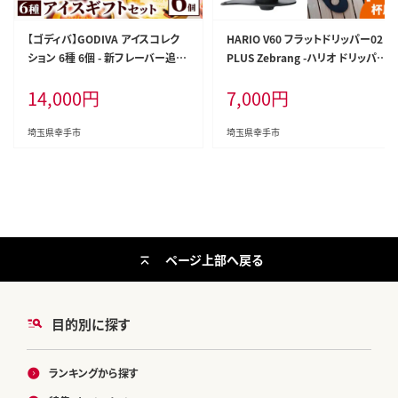
【ゴディバ】GODIVA アイスコレク
HARIO V60 フラットドリッパー02
ション 6種 6個 - 新フレーバー追加
PLUS Zebrang -ハリオ ドリッパー
贅沢 ご褒美 アイスクリーム 贈り物
フラットドリッパー コーヒードリッ
14,000
円
7,000
円
夏 お菓子 スイーツ お取り寄せ チ
パー コーヒー コンパクト 持ち運び
ョコレートアイス チョコアイス ダ
便利 簡単 組み立て アウトドア ソ
ークチョコ ミルクチョコ クリスピ
ロキャンプ キャンプ 家庭用 シリコ
埼玉県幸手市
埼玉県幸手市
ー バニラ ヘーゼルナッツ ストロベ
ン 1～4人用 埼玉県 幸手市
リーチョコレート godiva 埼玉県
幸手市 【価格改定】
ページ上部へ戻る
目的別に探す
ランキングから探す