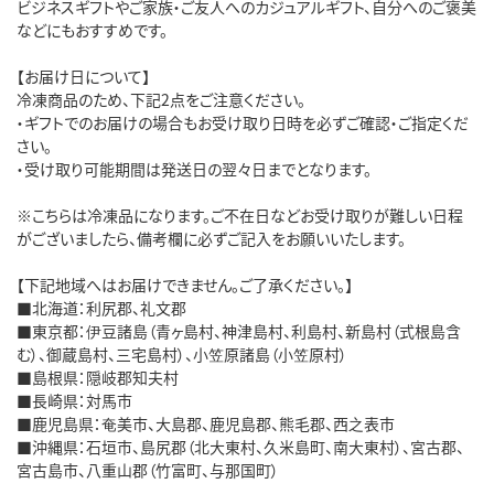
ビジネスギフトやご家族・ご友人へのカジュアルギフト、自分へのご褒美
などにもおすすめです。
【お届け日について】
冷凍商品のため、下記2点をご注意ください。
・ギフトでのお届けの場合もお受け取り日時を必ずご確認・ご指定くだ
さい。
・受け取り可能期間は発送日の翌々日までとなります。
※こちらは冷凍品になります。ご不在日などお受け取りが難しい日程
がございましたら、備考欄に必ずご記入をお願いいたします。
【下記地域へはお届けできません。ご了承ください。】
■北海道：利尻郡、礼文郡
■東京都：伊豆諸島（青ヶ島村、神津島村、利島村、新島村（式根島含
む）、御蔵島村、三宅島村）、小笠原諸島（小笠原村）
■島根県：隠岐郡知夫村
■長崎県：対馬市
■鹿児島県：奄美市、大島郡、鹿児島郡、熊毛郡、西之表市
■沖縄県：石垣市、島尻郡（北大東村、久米島町、南大東村）、宮古郡、
宮古島市、八重山郡（竹富町、与那国町）