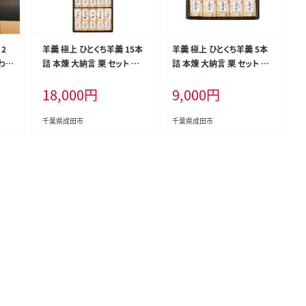
 2
羊羹 極上 ひとくち羊羹 15本
羊羹 極上 ひとくち羊羹 5本
わせ
詰 本煉 大納言 栗 セット 詰
詰 本煉 大納言 栗 セット 詰
ール
め合わせ 和菓子 お菓子 菓
め合わせ 和菓子 お菓子 菓
18,000
円
9,000
円
紅はる
子 スイーツ デザート おやつ
子 スイーツ デザート おやつ
ット
ようかん 一口羊羹 ひとくち
ようかん 一口羊羹 ひとくち
プレ
ようかん 栗羊羹 保存食 非
ようかん 栗羊羹 保存食 非
千葉県成田市
千葉県成田市
千葉
常食 災害 千葉 千葉県 成田
常食 災害 千葉 千葉県 成田
市
市