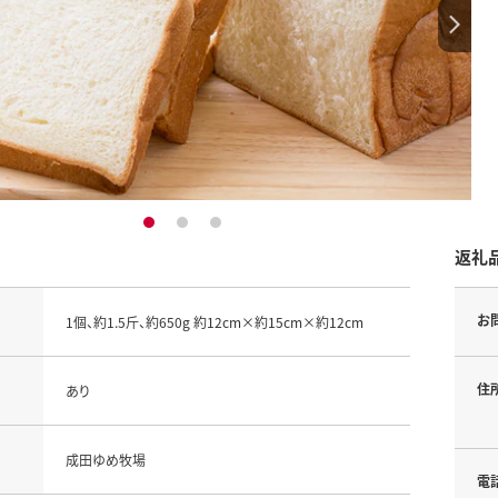
1
2
3
返礼
お
1個、約1.5斤、約650g 約12cm×約15cm×約12cm
住
あり
成田ゆめ牧場
電