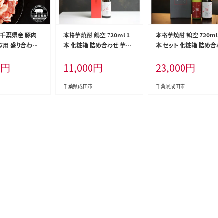
！千葉県産 豚肉
本格芋焼酎 鶴空 720ml 1
本格芋焼酎 鶴空 720ml
用 盛り合わせ 8
本 化粧箱 詰め合わせ 芋焼
本 セット 化粧箱 詰め合
田プレミアムポー
酎 お酒 酒 アルコール 焼酎
芋焼酎 お酒 酒 アルコ
0
円
11,000
円
23,000
円
ゃぶしゃぶ
いも サツマイモ 紅はるか 紅
焼酎 いも サツマイモ 
あずま ギフト 贈り物 プレゼ
か 紅あずま 飲み比べセ
ント ギフトボックス 千葉 千
飲み比べ ギフト 贈り物 
千葉県成田市
千葉県成田市
葉県 成田市
ゼント ギフトボックス 
千葉県 成田市