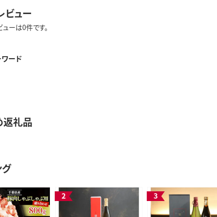
レビュー
ビューは0件です。
ーワード
め返礼品
ング