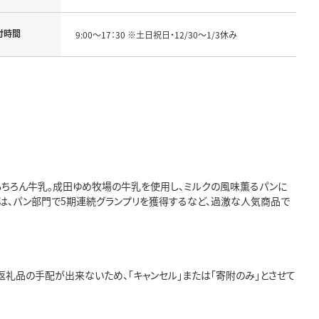
付時間
9:00～17：30 ※土日祝日・12/30～1/3休み
ちろん牛乳。成田ゆめ牧場の牛乳を使用し、ミルクの風味薫るパンに
では、パン部門で5期連続グランプリを獲得するなど、過激な人気商品で
返礼品の手配が出来ないため、「キャンセル」または「寄附のみ」とさせて