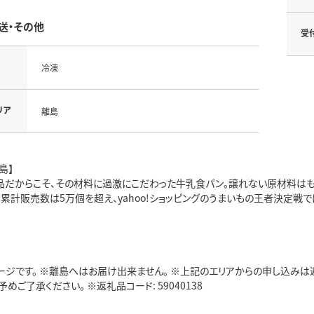
送・その他
受
冷凍
リア
離島
島】
品だからこそ、その材料に過激にこだわった牛乳食パン。譲れない原材料はも
。累計販売数は5万個を超え、yahoo!ショッピングのうまいもの王者決定戦
ージです。 ※離島へはお届け出来ません。 ※上記のエリアからの申し込みは
めご了承ください。 ※返礼品コード: 59040138