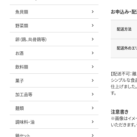
お申込み・配
魚貝類
野菜類
配送方法
卵（鶏、烏骨鶏等）
配送外のエ
お酒
飲料類
【配送不可：離
シンプルな食
菓子
仕上げました
す。
加工品等
麺類
注意書き
※画像はイメ
調味料・油
いただきます。予
鍋セット