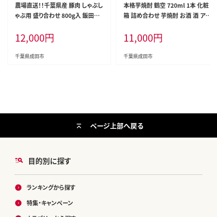
農場直送！！千葉県産 豚肉 しゃぶし
本格芋焼酎 鶴空 720ml 1本 化粧
ゃぶ用 盛り合わせ 800g入 飯田プ
箱 詰め合わせ 芋焼酎 お酒 酒 アル
レミアムポーク 牛肉/しゃぶしゃぶ
コール 焼酎 いも サツマイモ 紅は
12,000
円
11,000
円
るか 紅あずま ギフト 贈り物 プレゼ
ント ギフトボックス 千葉 千葉県 成
田市
千葉県成田市
千葉県成田市
ページ上部へ戻る
目的別に探す
ランキングから探す
特集・キャンペーン