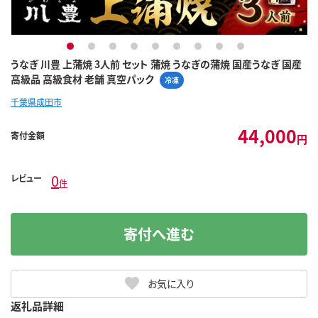
1
2
3
4
5
6
7
8
9
うなぎ 川豊 上蒲焼 3人前 セット 蒲焼 うなぎの蒲焼 国産うなぎ 国産
高級品 高級食材 老舗 真空パック
冷凍
千葉県成田市
44,000
寄付金額
円
0
レビュー
件
寄付へ進む
お気に入り
返礼品詳細