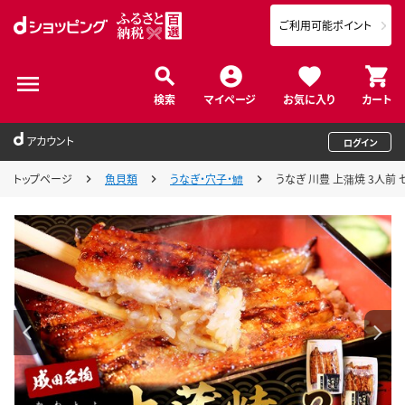
ご利用可能ポイント
検索
マイページ
お気に入り
カート
アカウント
ログイン
トップページ
魚貝類
うなぎ・穴子・鱧
うなぎ 川豊 上蒲焼 3人前