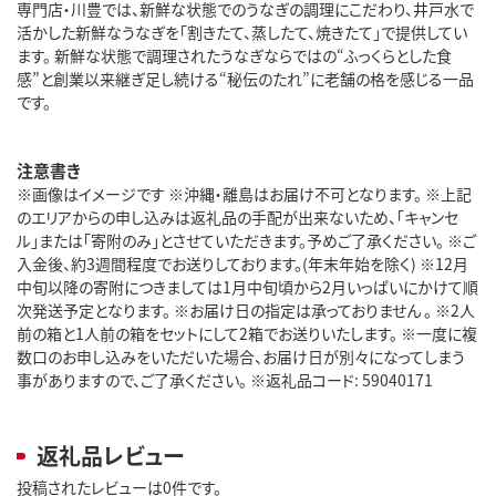
専門店・川豊では、新鮮な状態でのうなぎの調理にこだわり、井戸水で
活かした新鮮なうなぎを「割きたて、蒸したて、焼きたて」で提供してい
ます。 新鮮な状態で調理されたうなぎならではの“ふっくらとした食
感”と創業以来継ぎ足し続ける“秘伝のたれ”に老舗の格を感じる一品
です。
注意書き
※画像はイメージです ※沖縄・離島はお届け不可となります。 ※上記
のエリアからの申し込みは返礼品の手配が出来ないため、「キャンセ
ル」または「寄附のみ」とさせていただきます。予めご了承ください。 ※ご
入金後、約3週間程度でお送りしております。(年末年始を除く) ※12月
中旬以降の寄附につきましては1月中旬頃から2月いっぱいにかけて順
次発送予定となります。 ※お届け日の指定は承っておりません 。 ※2人
前の箱と1人前の箱をセットにして2箱でお送りいたします。 ※一度に複
数口のお申し込みをいただいた場合、お届け日が別々になってしまう
事がありますので、ご了承ください。 ※返礼品コード: 59040171
返礼品レビュー
投稿されたレビューは0件です。