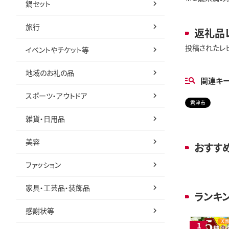
鍋セット
旅行
返礼品
投稿されたレ
イベントやチケット等
地域のお礼の品
関連キ
スポーツ・アウトドア
君津市
雑貨・日用品
美容
おすす
ファッション
家具・工芸品・装飾品
ランキ
感謝状等