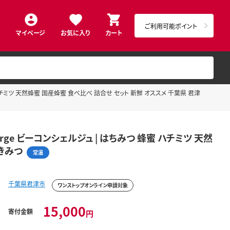
ご利用可能ポイント
マイページ
お気に入り
カート
蜜 ハチミツ 天然蜂蜜 国産蜂蜜 食べ比べ 詰合せ セット 新鮮 オススメ 千葉県 君津
erge ビーコンシェルジュ | はちみつ 蜂蜜 ハチミツ 天然
 きみつ
常温
千葉県君津市
ワンストップオンライン申請対象
15,000
寄付金額
円