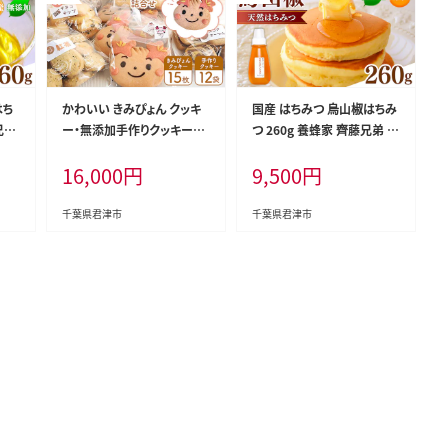
はち
かわいい きみぴょん クッキ
国産 はちみつ 烏山椒はちみ
兄弟
ー・無添加手作りクッキー詰
つ 260g 養蜂家 齊藤兄弟 B
ンシ
合せ 多機能型事業所 コッペ
ee concierge ビーコンシェ
16,000
円
9,500
円
 ハ
| マスコットキャラクター ご
ルジュ | はちみつ 蜂蜜 ハチ
ア蜂
当地 無添加 手作り クッキー
ミツ 烏山椒 天然蜂蜜 国産
津市
詰合せ 千葉県 君津市 君津
蜂蜜 新鮮 オススメ 千葉県
千葉県君津市
千葉県君津市
きみつ
君津市 きみつ