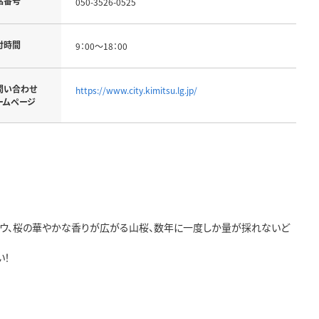
話番号
050-3526-0525
付時間
9：00～18：00
問い合わせ
https://www.city.kimitsu.lg.jp/
ームページ
ョウ、桜の華やかな香りが広がる山桜、数年に一度しか量が採れないど
い！