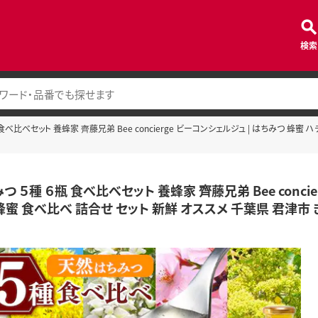
検索
食べ比べセット 養蜂家 齊藤兄弟 Bee concierge ビーコンシェルジュ | はちみつ 蜂
つ ５種 ６瓶 食べ比べセット 養蜂家 齊藤兄弟 Bee conci
蜂蜜 食べ比べ 詰合せ セット 新鮮 オススメ 千葉県 君津市