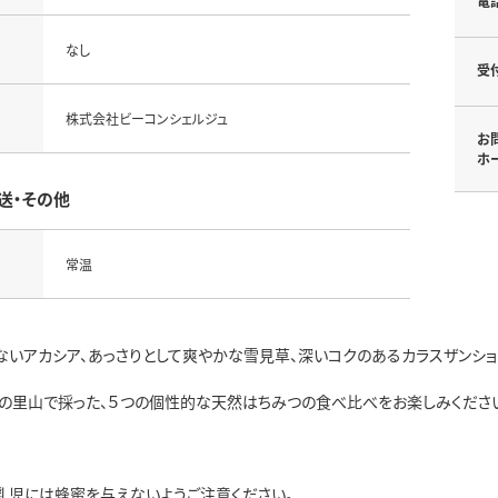
電
なし
受
株式会社ビーコンシェルジュ
お
ホ
送・その他
常温
ないアカシア、あっさりとして爽やかな雪見草、深いコクのあるカラスザンシ
の里山で採った、５つの個性的な天然はちみつの食べ比べをお楽しみくださ
乳児には蜂蜜を与えないようご注意ください。