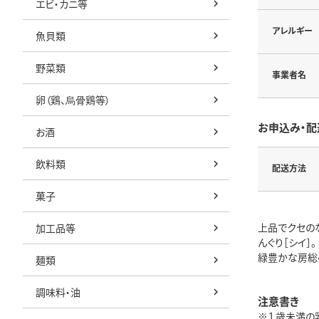
エビ・カニ等
アレルギー
魚貝類
野菜類
事業者名
卵（鶏、烏骨鶏等）
お申込み・配
お酒
飲料類
配送方法
菓子
上品でクセの
加工品等
んぐり［シイ］。
緑豊かな房総
麺類
調味料・油
注意書き
※１歳未満の