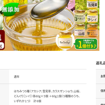
返礼
お
通年
住
はちみつ５種（アカシア、雪見草、カラスザンショウ、山桜、
どんぐり［シイ］）各60g×５個 ＋60g１個（５種類のうち、
いずれか１つ） 計６個