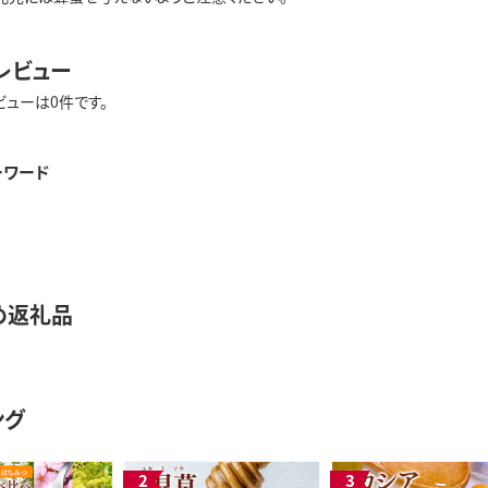
レビュー
ビューは0件です。
ーワード
め返礼品
ング