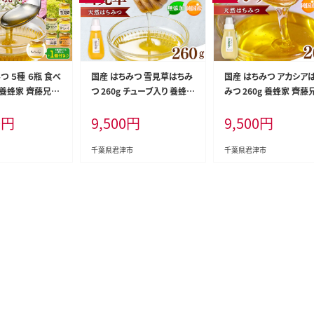
つ ５種 ６瓶 食べ
国産 はちみつ 雪見草はちみ
国産 はちみつ アカシア
 養蜂家 齊藤兄弟
つ 260g チューブ入り 養蜂
みつ 260g 養蜂家 齊藤
cierge ビーコンシ
家 齊藤兄弟 Bee concierg
Bee concierge ビーコ
0
円
9,500
円
9,500
円
 はちみつ 蜂蜜 ハ
e ビーコンシェルジュ | はち
ェルジュ | はちみつ 蜂蜜
然蜂蜜 国産蜂蜜
みつ 蜂蜜 ハチミツ 雪見草
チミツ 国産蜂蜜 アカシ
合せ セット 新鮮
はちみつ 天然蜂蜜 国産蜂蜜
蜜 新鮮 国産 千葉県 君
千葉県君津市
千葉県君津市
葉県 君津市 きみ
新鮮 オススメ 千葉県 君津
君津 きみつ
市 きみつ