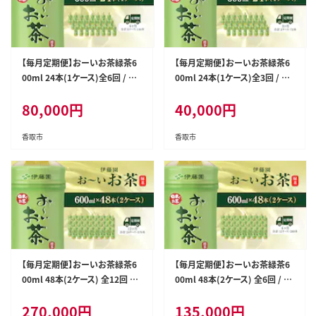
【毎月定期便】おーいお茶緑茶6
【毎月定期便】おーいお茶緑茶6
00ml 24本(1ケース)全6回 / お
00ml 24本(1ケース)全3回 / お
～いお茶 お茶 茶 おちゃ 緑茶 ペ
～いお茶 お茶 茶 おちゃ 緑茶 ペ
80,000
円
40,000
円
ットボトル飲料 ペットボトル ケ
ットボトル飲料 ペットボトル ケ
ース 箱買い 箱 常備 常温 備蓄
ース 箱買い 箱 常備 常温 備蓄
防災 まとめ買い 飲料 ソフトドリ
防災 まとめ買い 飲料 ソフトドリ
香取市
香取市
ンク 送料無料 ITE015
ンク 送料無料 ITE016
【毎月定期便】おーいお茶緑茶6
【毎月定期便】おーいお茶緑茶6
00ml 48本(2ケース) 全12回 /
00ml 48本(2ケース) 全6回 / お
お～いお茶 お茶 茶 おちゃ 緑茶
～いお茶 お茶 茶 おちゃ 緑茶 ペ
270,000
円
135,000
円
ペットボトル飲料 ペットボトル
ットボトル飲料 ペットボトル ケ