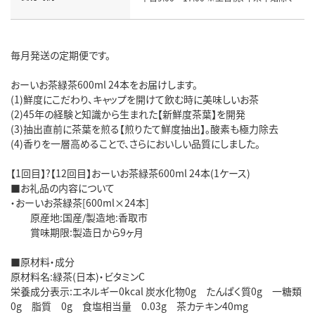
毎月発送の定期便です。
おーいお茶緑茶600ml 24本をお届けします。
(1)鮮度にこだわり、キャップを開けて飲む時に美味しいお茶
(2)45年の経験と知識から生まれた【新鮮度茶葉】を開発
(3)抽出直前に茶葉を煎る【煎りたて鮮度抽出】。酸素も極力除去
(4)香りを一層高めることで、さらにおいしい品質にしました。
【1回目】?【12回目】おーいお茶緑茶600ml 24本(1ケース)
■お礼品の内容について
・おーいお茶緑茶[600ml×24本]
原産地:国産/製造地:香取市
賞味期限:製造日から9ヶ月
■原材料・成分
原材料名:緑茶(日本)・ビタミンC
栄養成分表示:エネルギー0kcal 炭水化物0g たんぱく質0g 一糖類
0g 脂質 0g 食塩相当量 0.03g 茶カテキン40mg