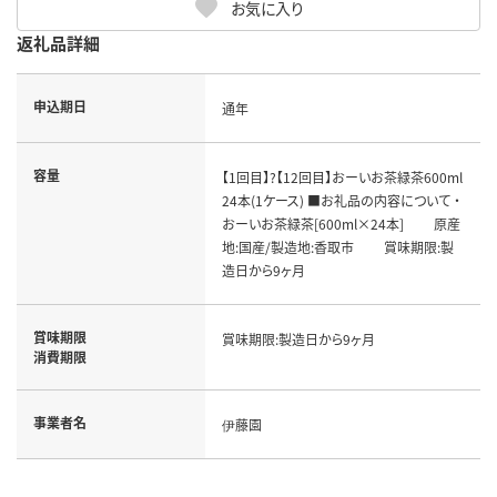
お気に入り
返礼品詳細
申込期日
通年
容量
【1回目】?【12回目】おーいお茶緑茶600ml
24本(1ケース) ■お礼品の内容について ・
おーいお茶緑茶[600ml×24本] 原産
地:国産/製造地:香取市 賞味期限:製
造日から9ヶ月
賞味期限
賞味期限:製造日から9ヶ月
消費期限
事業者名
伊藤園