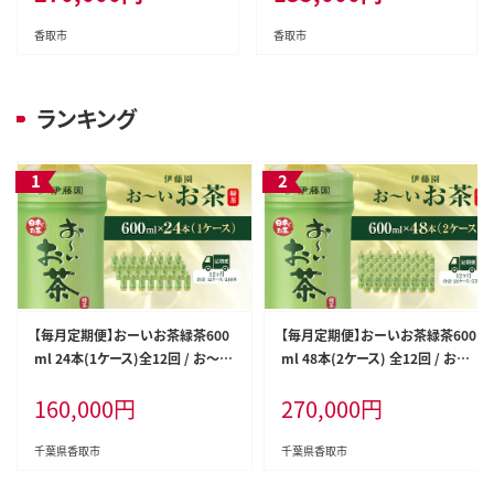
ケース 箱買い 箱 常備 常温 備蓄
ース 箱買い 箱 常備 常温 備蓄
防災 まとめ買い 飲料 ソフトドリ
防災 まとめ買い 飲料 ソフトドリ
香取市
香取市
ンク 送料無料 ITE017
ンク 送料無料 ITE018
ランキング
【毎月定期便】おーいお茶緑茶600
【毎月定期便】おーいお茶緑茶600
ml 24本(1ケース)全12回 / お～い
ml 48本(2ケース) 全12回 / お～
お茶 お茶 茶 おちゃ 緑茶 ペットボ
いお茶 お茶 茶 おちゃ 緑茶 ペット
160,000
円
270,000
円
トル飲料 ペットボトル ケース 箱買
ボトル飲料 ペットボトル ケース 箱
い 箱 常備 常温 備蓄 防災 まとめ
買い 箱 常備 常温 備蓄 防災 まと
買い 飲料 ソフトドリンク 送料無料
め買い 飲料 ソフトドリンク 送料無
千葉県香取市
千葉県香取市
ITE014
料 ITE017