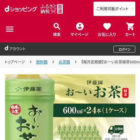
ご利用可能ポイント
検索
マイページ
お気に入り
カート
アカウント
ログイン
トップページ
飲料類
お茶類
【毎月定期便】おーいお茶緑茶600ml 