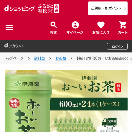
ご利用可能ポイント
検索
マイページ
お気に入り
カート
アカウント
ログイン
トップページ
飲料類
お茶類
【毎月定期便】おーいお茶緑茶600ml 