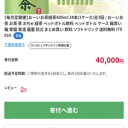
【毎月定期便】おーいお茶緑茶600ml 24本(1ケース)全3回 / お～いお
茶 お茶 茶 おちゃ 緑茶 ペットボトル飲料 ペットボトル ケース 箱買い
箱 常備 常温 備蓄 防災 まとめ買い 飲料 ソフトドリンク 送料無料 ITE
016
常温
千葉県香取市
ワンストップオンライン申請対象
40,000
寄付金額
円
配送予定時期：
ご寄附の翌月を1回目とし、毎月1回お届けいたします。
0
レビュー
件
寄付へ進む