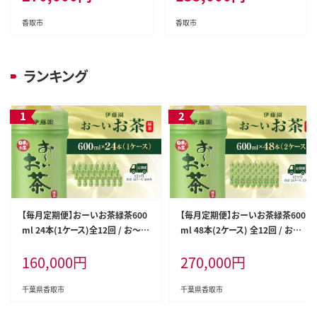
ケース 箱買い 箱 常備 常温 備蓄
ース 箱買い 箱 常備 常温 備蓄
防災 まとめ買い 飲料 ソフトドリ
防災 まとめ買い 飲料 ソフトドリ
香取市
香取市
ンク 送料無料 ITE017
ンク 送料無料 ITE018
ランキング
【毎月定期便】おーいお茶緑茶600
【毎月定期便】おーいお茶緑茶600
ml 24本(1ケース)全12回 / お～い
ml 48本(2ケース) 全12回 / お～
お茶 お茶 茶 おちゃ 緑茶 ペットボ
いお茶 お茶 茶 おちゃ 緑茶 ペット
160,000
円
270,000
円
トル飲料 ペットボトル ケース 箱買
ボトル飲料 ペットボトル ケース 箱
い 箱 常備 常温 備蓄 防災 まとめ
買い 箱 常備 常温 備蓄 防災 まと
買い 飲料 ソフトドリンク 送料無料
め買い 飲料 ソフトドリンク 送料無
千葉県香取市
千葉県香取市
ITE014
料 ITE017