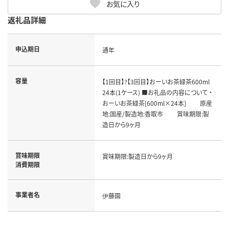
お気に入り
返礼品詳細
申込期日
通年
容量
【1回目】?【3回目】おーいお茶緑茶600ml
24本(1ケース) ■お礼品の内容について ・
おーいお茶緑茶[600ml×24本] 原産
地:国産/製造地:香取市 賞味期限:製
造日から9ヶ月
賞味期限
賞味期限:製造日から9ヶ月
消費期限
事業者名
伊藤園