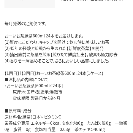
毎月発送の定期便です。
おーいお茶緑茶600ml 24本をお届けします。
(1)鮮度にこだわり、キャップを開けて飲む時に美味しいお茶
(2)45年の経験と知識から生まれた【新鮮度茶葉】を開発
(3)抽出直前に茶葉を煎る【煎りたて鮮度抽出】。酸素も極力除去
(4)香りを一層高めることで、さらにおいしい品質にしました。
【1回目】?【3回目】おーいお茶緑茶600ml 24本(1ケース)
■お礼品の内容について
・おーいお茶緑茶[600ml×24本]
原産地:国産/製造地:香取市
賞味期限:製造日から9ヶ月
■原材料・成分
原材料名:緑茶(日本)・ビタミンC
栄養成分表示:エネルギー0kcal 炭水化物0g たんぱく質0g 一糖類
0g 脂質 0g 食塩相当量 0.03g 茶カテキン40mg