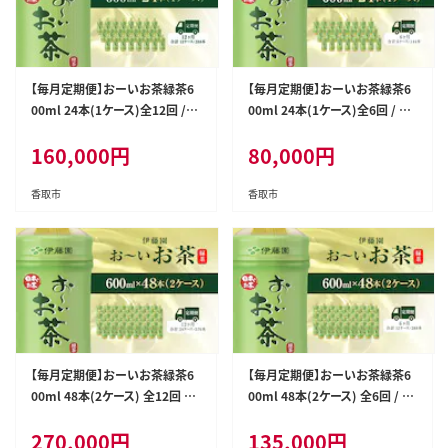
【毎月定期便】おーいお茶緑茶6
【毎月定期便】おーいお茶緑茶6
00ml 24本(1ケース)全12回 /
00ml 24本(1ケース)全6回 / お
お～いお茶 お茶 茶 おちゃ 緑茶
～いお茶 お茶 茶 おちゃ 緑茶 ペ
160,000
円
80,000
円
ペットボトル飲料 ペットボトル
ットボトル飲料 ペットボトル ケ
ケース 箱買い 箱 常備 常温 備蓄
ース 箱買い 箱 常備 常温 備蓄
防災 まとめ買い 飲料 ソフトドリ
防災 まとめ買い 飲料 ソフトドリ
香取市
香取市
ンク 送料無料 ITE014
ンク 送料無料 ITE015
【毎月定期便】おーいお茶緑茶6
【毎月定期便】おーいお茶緑茶6
00ml 48本(2ケース) 全12回 /
00ml 48本(2ケース) 全6回 / お
お～いお茶 お茶 茶 おちゃ 緑茶
～いお茶 お茶 茶 おちゃ 緑茶 ペ
270,000
円
135,000
円
ペットボトル飲料 ペットボトル
ットボトル飲料 ペットボトル ケ