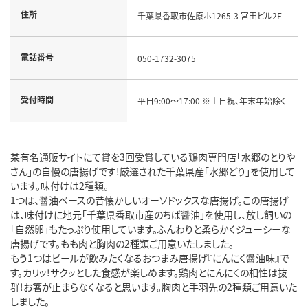
住所
千葉県香取市佐原ホ1265-3 宮田ビル2F
電話番号
050-1732-3075
受付時間
平日9:00～17:00 ※土日祝、年末年始除く
某有名通販サイトにて賞を3回受賞している鶏肉専門店「水郷のとりや
さん」の自慢の唐揚げです!厳選された千葉県産「水郷どり」を使用して
います。味付けは2種類。
1つは、醤油ベースの昔懐かしいオーソドックスな唐揚げ。この唐揚げ
は、味付けに地元「千葉県香取市産のちば醤油」を使用し、放し飼いの
「自然卵」もたっぷり使用しています。ふんわりと柔らかくジューシーな
唐揚げです。もも肉と胸肉の2種類ご用意いたしました。
もう1つはビールが飲みたくなるおつまみ唐揚げ『にんにく醤油味』で
す。カリッ!サクッとした食感が楽しめます。鶏肉とにんにくの相性は抜
群!お箸が止まらなくなると思います。胸肉と手羽先の2種類ご用意いた
しました。