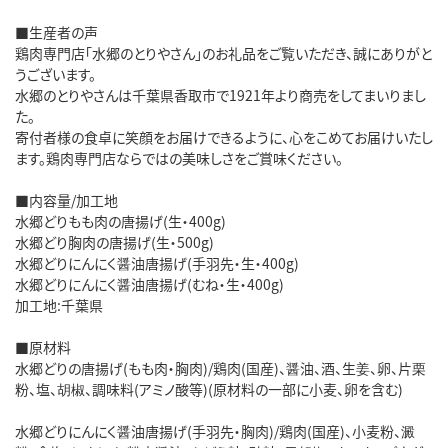
■生産者の声
鶏肉専門店「水郷のとりやさん」のお礼品をご覧いただき、誠にありがと
うございます。
水郷のとりやさんは千葉県香取市で1921年より商売をしてまいりまし
た。
寄付者様の食卓に笑顔をお届けできるように、心をこめてお届けいたし
ます。鶏肉専門店ならではの美味しさをご賞味ください。
■内容量/加工地
水郷どりもも肉の唐揚げ(生・400g)
水郷どり胸肉の唐揚げ(生・500g)
水郷どりにんにく醤油唐揚げ(手羽先・生・400g)
水郷どりにんにく醤油唐揚げ(むね・生・400g)
加工地:千葉県
■原材料
水郷どりの唐揚げ(もも肉・胸肉)/鶏肉(国産)、醤油、酒、生姜、卵、片栗
粉、塩、胡椒、調味料(アミノ酸等)(原材料の一部に小麦、卵を含む)
水郷どりにんにく醤油唐揚げ(手羽先・胸肉)/鶏肉(国産)、小麦粉、澱