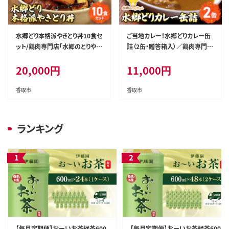
水郷どり本格派やきとり丼10食セ
ご当地カレー！水郷どりカレー缶
ット/鶏肉専門店「水郷のとりやさ
詰（2缶・贈答箱入）／鶏肉専門店
ん」/ / やきとり 焼鳥 焼き鳥 焼き
「水郷のとりやさん」 / / カレー c
20,000
円
11,000
円
鳥丼 丼 どんぶり セット 小分け
urry かれー 缶詰 缶詰め かんづ
小分 詰合せ つめあわせ おつま
め かんずめ 贈答用 贈答 プレゼ
み おかず お取り寄せグルメ おす
ント セット ご当地 ご当地カレー
香取市
香取市
すめ 惣菜 お惣菜 食品 加工食品
鶏カレー おつまみ おかず お取り
加工品 STS004
寄せグルメ おすすめ 惣菜 お惣
菜 食品 加工食品 加工品 STS00
ランキング
5
【毎月定期便】おーいお茶緑茶600
【毎月定期便】おーいお茶緑茶600