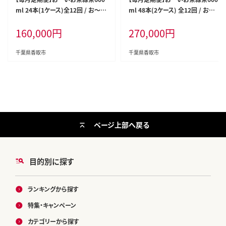
ml 24本(1ケース)全12回 / お～い
ml 48本(2ケース) 全12回 / お～
お茶 お茶 茶 おちゃ 緑茶 ペットボ
いお茶 お茶 茶 おちゃ 緑茶 ペット
160,000
円
270,000
円
トル飲料 ペットボトル ケース 箱買
ボトル飲料 ペットボトル ケース 箱
い 箱 常備 常温 備蓄 防災 まとめ
買い 箱 常備 常温 備蓄 防災 まと
買い 飲料 ソフトドリンク 送料無料
め買い 飲料 ソフトドリンク 送料無
千葉県香取市
千葉県香取市
ITE014
料 ITE017
ページ上部へ戻る
目的別に探す
ランキングから探す
特集・キャンペーン
カテゴリーから探す