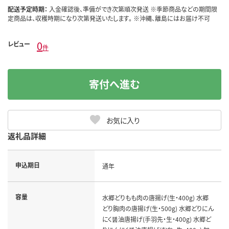
配送予定時期：
入金確認後、準備ができ次第順次発送 ※季節商品などの期間限
定商品は、収穫時期になり次第発送いたします。 ※沖縄、離島にはお届け不可
0
レビュー
件
寄付へ進む
お気に入り
返礼品詳細
申込期日
通年
容量
水郷どりもも肉の唐揚げ(生・400g) 水郷
どり胸肉の唐揚げ(生・500g) 水郷どりにん
にく醤油唐揚げ(手羽先・生・400g) 水郷ど