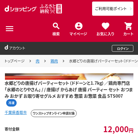
ご利用可能ポイント
検索
マイページ
お気に入り
カート
アカウント
ログイン
トップページ
肉
鶏肉
水郷どりの唐揚げパーティーセット（ドドーンと1
水郷どりの唐揚げパーティーセット（ドドーンと1.7kg）／鶏肉専門店
「水郷のとりやさん」 / / 唐揚げ からあげ 唐揚 パーティー セット おつま
み おかず お取り寄せグルメ おすすめ 惣菜 お惣菜 食品 STS007
冷凍
千葉県香取市
ワンストップオンライン申請対象
12,000
寄付金額
円