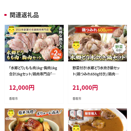
関連返礼品
「水郷どり」もも肉1kg・胸肉1kg
野菜付き!水郷どり水炊き鍋セッ
合計2kgセット/鶏肉専門店「水
ト(鶏つみれ650g付き)/鶏肉専
郷のとりやさん」 / / もも肉 胸肉
門店「水郷のとりやさん」 / / 水炊
12,000
円
21,000
円
鶏肉 とりにく もも むね肉 肉 と
水炊き みずたき つみれ 鶏つみれ
りにく 鳥 鳥肉 お肉 おすすめ 食
とりつみれ 鶏団子 野菜セット セ
品 セット 専門店 2kg 2キロ 詰合
ット 詰合せ 詰め合わせ STS003
香取市
香取市
せ 詰め合わせ 詰合 STS002