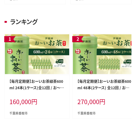
すめ 惣菜 お惣菜 食品 加工食品
鶏カレー おつまみ おかず お取り
加工品 STS004
寄せグルメ おすすめ 惣菜 お惣
菜 食品 加工食品 加工品 STS00
ランキング
5
【毎月定期便】おーいお茶緑茶600
【毎月定期便】おーいお茶緑茶600
ml 24本(1ケース)全12回 / お～い
ml 48本(2ケース) 全12回 / お～
お茶 お茶 茶 おちゃ 緑茶 ペットボ
いお茶 お茶 茶 おちゃ 緑茶 ペット
160,000
円
270,000
円
トル飲料 ペットボトル ケース 箱買
ボトル飲料 ペットボトル ケース 箱
い 箱 常備 常温 備蓄 防災 まとめ
買い 箱 常備 常温 備蓄 防災 まと
買い 飲料 ソフトドリンク 送料無料
め買い 飲料 ソフトドリンク 送料無
千葉県香取市
千葉県香取市
ITE014
料 ITE017