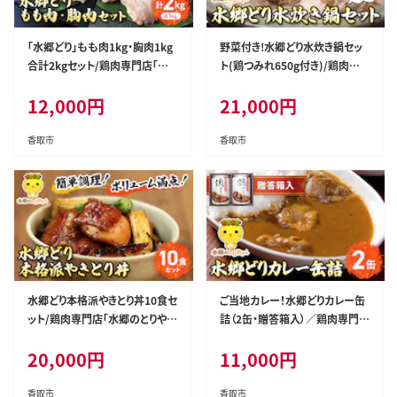
「水郷どり」もも肉1kg・胸肉1kg
野菜付き!水郷どり水炊き鍋セッ
合計2kgセット/鶏肉専門店「水
ト(鶏つみれ650g付き)/鶏肉専
郷のとりやさん」 / / もも肉 胸肉
門店「水郷のとりやさん」 / / 水炊
12,000
円
21,000
円
鶏肉 とりにく もも むね肉 肉 と
水炊き みずたき つみれ 鶏つみれ
りにく 鳥 鳥肉 お肉 おすすめ 食
とりつみれ 鶏団子 野菜セット セ
品 セット 専門店 2kg 2キロ 詰合
ット 詰合せ 詰め合わせ STS003
香取市
香取市
せ 詰め合わせ 詰合 STS002
水郷どり本格派やきとり丼10食セ
ご当地カレー！水郷どりカレー缶
ット/鶏肉専門店「水郷のとりやさ
詰（2缶・贈答箱入）／鶏肉専門店
ん」/ / やきとり 焼鳥 焼き鳥 焼き
「水郷のとりやさん」 / / カレー c
20,000
円
11,000
円
鳥丼 丼 どんぶり セット 小分け
urry かれー 缶詰 缶詰め かんづ
小分 詰合せ つめあわせ おつま
め かんずめ 贈答用 贈答 プレゼ
み おかず お取り寄せグルメ おす
ント セット ご当地 ご当地カレー
香取市
香取市