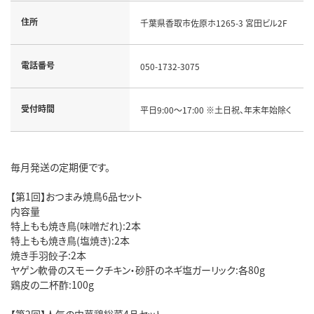
住所
千葉県香取市佐原ホ1265-3 宮田ビル2F
電話番号
050-1732-3075
受付時間
平日9:00～17:00 ※土日祝、年末年始除く
毎月発送の定期便です。
【第1回】おつまみ焼鳥6品セット
内容量
特上もも焼き鳥(味噌だれ):2本
特上もも焼き鳥(塩焼き):2本
焼き手羽餃子:2本
ヤゲン軟骨のスモークチキン・砂肝のネギ塩ガーリック:各80g
鶏皮の二杯酢:100g
【第2回】人気の中華鶏総菜4品セット