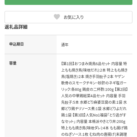
お気に入り
返礼品詳細
申込期日
通年
容量
【第1回】おつまみ焼鳥6品セット 内容量 特
上もも焼き鳥(味噌だれ):2本 特上もも焼き
鳥(塩焼き):2本 焼き手羽餃子:2本 ヤゲン
軟骨のスモークチキン・砂肝のネギ塩ガー
リック:各80g 鶏皮の二杯酢:100g 【第2回】
人気の中華鶏総菜4品セット 内容量 手羽
先餃子:5本 水郷どり麻婆豆腐の素:1袋 水
郷どり鶏チリソース煮:1袋 水郷どりよだれ
鶏:1袋 【第3回】人気No1福袋「とり逃がす
なセット」 内容量 本格派やきとり丼:200g
特上もも焼き鳥(味噌ダレ):4本 もも揚げ鶏
のねぎソース:1枚 むね肉の唐揚げ(未調理