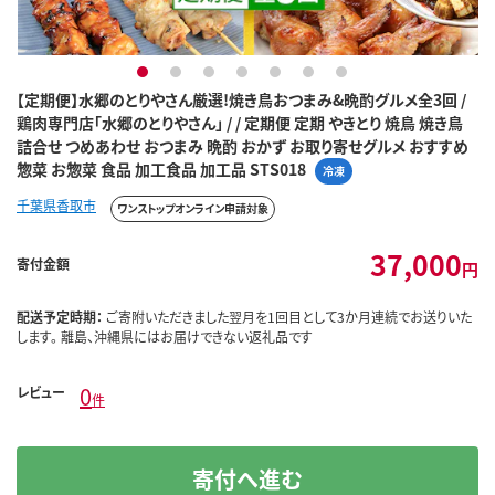
1
2
3
4
5
6
7
【定期便】水郷のとりやさん厳選!焼き鳥おつまみ&晩酌グルメ全3回 /
鶏肉専門店「水郷のとりやさん」 / / 定期便 定期 やきとり 焼鳥 焼き鳥
詰合せ つめあわせ おつまみ 晩酌 おかず お取り寄せグルメ おすすめ
惣菜 お惣菜 食品 加工食品 加工品 STS018
冷凍
千葉県香取市
ワンストップオンライン申請対象
37,000
寄付金額
円
配送予定時期：
ご寄附いただきました翌月を1回目として3か月連続でお送りいた
します。 離島、沖縄県にはお届けできない返礼品です
0
レビュー
件
寄付へ進む