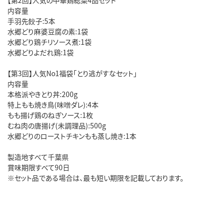
内容量
手羽先餃子:5本
水郷どり麻婆豆腐の素:1袋
水郷どり鶏チリソース煮:1袋
水郷どりよだれ鶏:1袋
【第3回】人気No1福袋「とり逃がすなセット」
内容量
本格派やきとり丼:200g
特上もも焼き鳥(味噌ダレ):4本
もも揚げ鶏のねぎソース:1枚
むね肉の唐揚げ(未調理品):500g
水郷どりのローストチキンもも蒸し焼き:1本
製造地すべて千葉県
賞味期限すべて90日
※セット品である場合は、最も短い期限を記載しております。