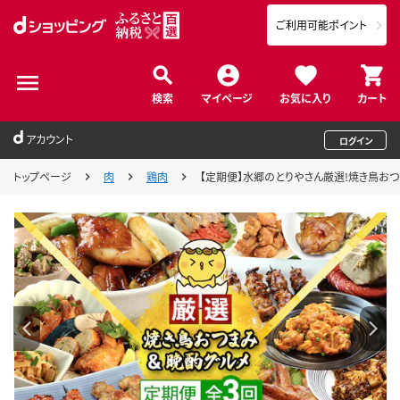
ご利用可能ポイント
検索
マイページ
お気に入り
カート
アカウント
ログイン
トップページ
肉
鶏肉
【定期便】水郷のとりやさん厳選!焼き鳥おつまみ