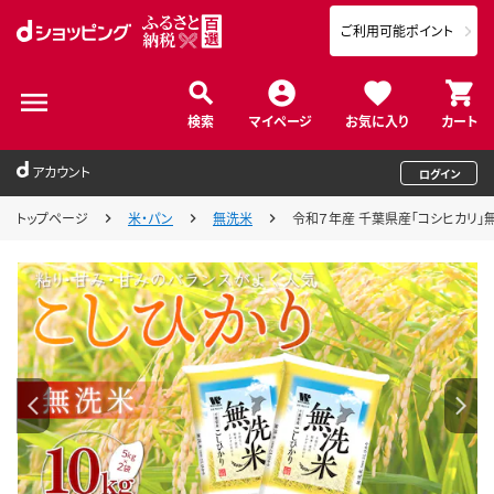
ご利用可能ポイント
検索
マイページ
お気に入り
カート
アカウント
ログイン
トップページ
米・パン
無洗米
令和７年産 千葉県産「コシヒカリ」無洗