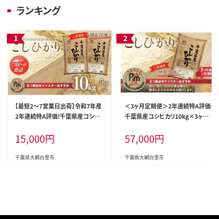
ランキング
【最短2～7営業日出荷】令和7年産
＜3ヶ月定期便＞2年連続特A評価！
2年連続特A評価!千葉県産コシヒ
千葉県産コシヒカリ10kg×3ヶ月
カリ10kg（5kg×2袋） お米 10kg
連続 計30kg ふるさと納税 米 お米
15,000
円
57,000
円
千葉県産 大網白里市 コシヒカリ
定期便 10kg 3か月 30kg 千葉県
米 精米 こめ 送料無料 E001
産 大網白里市コシヒカリ 精米 こめ
送料無料 E020
千葉県大網白里市
千葉県大網白里市