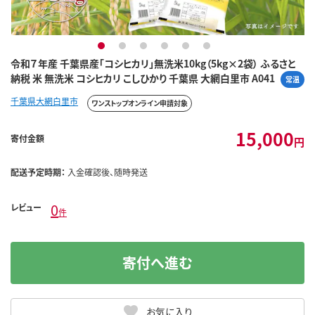
1
2
3
4
5
6
令和７年産 千葉県産「コシヒカリ」無洗米10kg（5kg×2袋） ふるさと
納税 米 無洗米 コシヒカリ こしひかり 千葉県 大網白里市 A041
常温
千葉県大網白里市
ワンストップオンライン申請対象
15,000
寄付金額
円
配送予定時期：
入金確認後、随時発送
0
レビュー
件
寄付へ進む
お気に入り