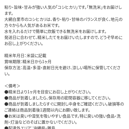
粘り・旨味・甘みが強い人気の「コシヒカリ」です。「無洗米」をお届けし
ます。
大網白里市のコシヒカリは、香り・粘り・甘味のバランスが良く、地元の
方々からも人気があるお米です。
水を入れるだけで簡単に炊飯できる無洗米をお届けします。
発送日に合わせて、精米したてをお届けいたしますので、どうぞ早めに
お召し上がりください。
精米年月日：米袋に記載
賞味期限：精米日から1ヶ月
保存方法：高温・多湿・直射日光を避け、涼しい場所に保管してくださ
い。
＜備考＞
●精米日より1ヶ月を目安にお召し上がりください。
●商品が到着しましたら、保存用の密閉容器に移してください。
●商品が到着しましたらすぐに開封し中身をご確認ください。破損等の
ご連絡は商品到着後1週間以内にお願い致します。
●お米は臭いや湿気を吸いやすい食品です。特に臭いの強い食品・洗
剤・灯油などのそばに置かないでください。
●配達外エリア：沖縄県・離島