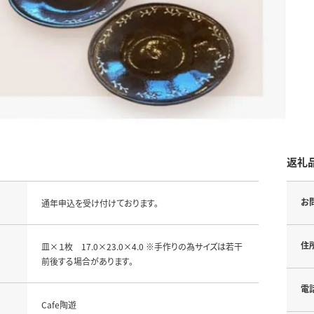
返礼
お
通年申込を受け付けております。
住
皿×１枚 17.0×23.0×4.0 ※手作りの為サイズは若干
前後する場合があります。
電
Cafe陶遊