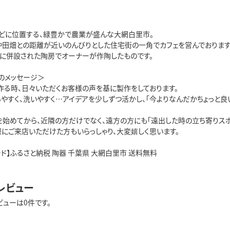
どに位置する、緑豊かで農業が盛んな大網白里市。
や田畑との距離が近いのんびりとした住宅街の一角でカフェを営んでおります
ェに併設された陶房でオーナーが作陶したものです。
のメッセージ＞
作る時、日々いただくお客様の声を基に製作をしております。
ちやすく、洗いやすく…アイデアを少しずつ活かし、「今よりなんだかちょっと
を始めてから、近隣の方だけでなく、遠方の方にも「遠出した時の立ち寄りスポ
際にご来店いただけた方もいらっしゃり、大変嬉しく思います。
ド】ふるさと納税 陶器 千葉県 大網白里市 送料無料
レビュー
ビューは0件です。