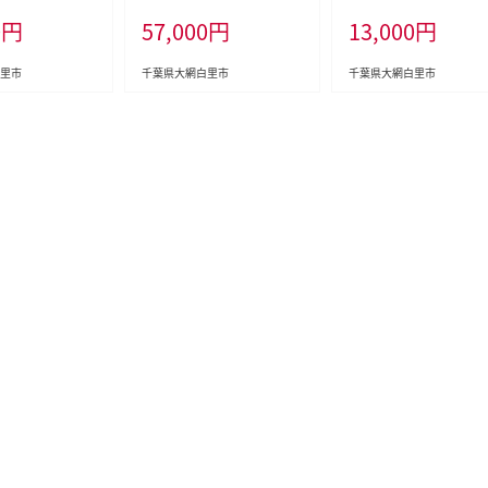
カリ10kg（5kg
0kg×3ヶ月連続 計30kg ふ
10kg（5kg×2袋） お米 1
0
円
57,000
円
13,000
円
米 10kg 千葉県産
るさと納税 米 お米 定期便 1
g 千葉県産 大網白里市 
コシヒカリ 米 精
0kg 3か月 30kg 千葉県産
こがね 米 精米 こめ 送
無料 E001
大網白里市コシヒカリ 精米
料 A004
里市
千葉県大網白里市
千葉県大網白里市
こめ 送料無料 E020