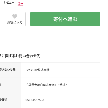
0
レビュー
件
寄付へ進む
お気に入り
品に関するお問い合わせ先
問い合わせ先
Scale-UP株式会社
所
千葉県大網白里市大網115番地2
話番号
05033552508