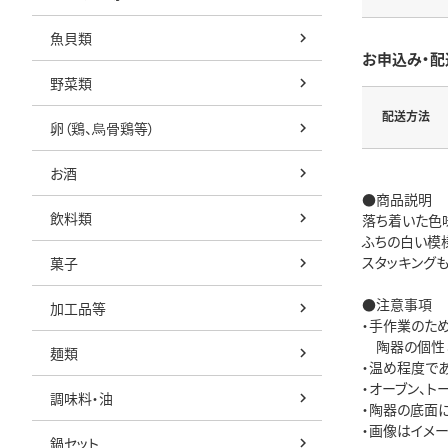
魚貝類
お申込み・配
野菜類
配送方法
卵（鶏、烏骨鶏等）
お酒
●商品説明
飲料類
落ち着いた色
ふちの白い模
スタッキング
菓子
●注意事項
加工品等
・手作業のた
陶器の個性と
麺類
・温め程度で
・オーブン、ト
調味料・油
・陶器の底面
・画像はイメー
鍋セット