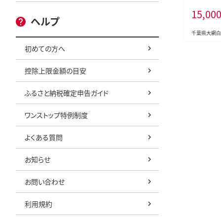
葉県産コシヒ
15,00
×2袋） お
ヘルプ
大網白里市 
米 こめ 送料
千葉県大網白
初めての方へ
控除上限金額の目安
ふるさと納税確定申告ガイド
ワンストップ特例制度
よくある質問
お知らせ
お問い合わせ
利用規約