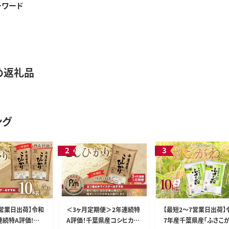
ーワード
め返礼品
ング
7営業日出荷】令和
＜3ヶ月定期便＞2年連続特
【最短2～7営業日出荷】
連続特A評価!千
A評価！千葉県産コシヒカリ1
7年産千葉県産「ふさこが