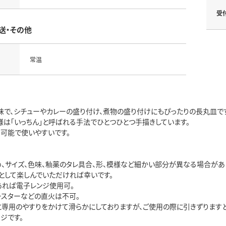
受
送・その他
常温
味で、シチューやカレーの盛り付け、煮物の盛り付けにもぴったりの長丸皿で
様は「いっちん」と呼ばれる手法でひとつひとつ手描きしています。
も可能で使いやすいです。
め、サイズ、色味、釉薬のタレ具合、形、模様など細かい部分が異なる場合があ
して楽しんでいただければ幸いです。
あれば電子レンジ使用可。
ースターなどの直火は不可。
に専用のやすりをかけて滑らかにしておりますが、ご使用の際に引きずります
ジです。