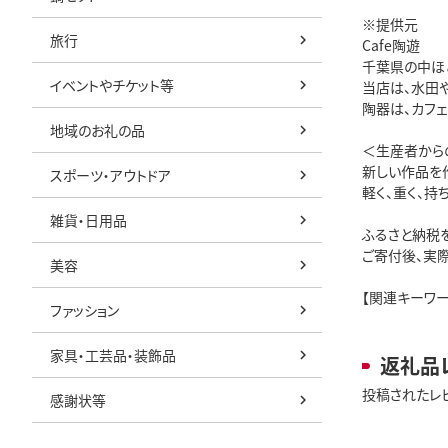
※提供元
旅行
Cafe陶遊
千葉県の中ほ
イベントやチケット等
当店は、水田
陶器は、カフ
地域のお礼の品
＜生産者から
新しい作品を
スポーツ・アウトドア
軽く、重く、持
雑貨・日用品
ふるさと納税
ご寄付後、実
美容
【関連キーワー
ファッション
家具・工芸品・装飾品
返礼品
投稿されたレ
感謝状等