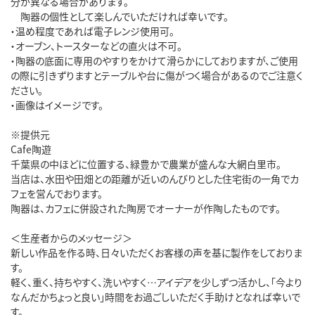
分が異なる場合があります。
陶器の個性として楽しんでいただければ幸いです。
・温め程度であれば電子レンジ使用可。
・オーブン、トースターなどの直火は不可。
・陶器の底面に専用のやすりをかけて滑らかにしておりますが、ご使用
の際に引きずりますとテーブルや台に傷がつく場合があるのでご注意く
ださい。
・画像はイメージです。
※提供元
Cafe陶遊
千葉県の中ほどに位置する、緑豊かで農業が盛んな大網白里市。
当店は、水田や田畑との距離が近いのんびりとした住宅街の一角でカ
フェを営んでおります。
陶器は、カフェに併設された陶房でオーナーが作陶したものです。
＜生産者からのメッセージ＞
新しい作品を作る時、日々いただくお客様の声を基に製作をしておりま
す。
軽く、重く、持ちやすく、洗いやすく…アイデアを少しずつ活かし、「今より
なんだかちょっと良い」時間をお過ごしいただく手助けとなれば幸いで
す。