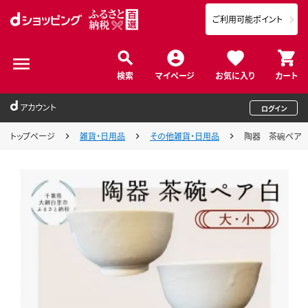
ご利用可能ポイント
検索
マイページ
お気に入り
カート
アカウント
ログイン
トップページ
雑貨・日用品
その他雑貨・日用品
陶器 茶碗ペア 白