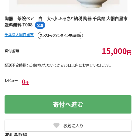
陶器 茶碗ペア 白 大・小 ふるさと納税 陶器 千葉県 大網白里市
送料無料 T008
常温
千葉県大網白里市
ワンストップオンライン申請対象
15,000
寄付金額
円
配送予定時期：
ご寄附いただいてから90日以内にお届けいたします。
0
レビュー
件
寄付へ進む
お気に入り
返礼品詳細