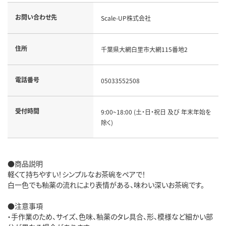
お問い合わせ先
Scale-UP株式会社
住所
千葉県大網白里市大網115番地2
電話番号
05033552508
受付時間
9:00~18:00 (土・日・祝日 及び 年末年始を
除く)
●商品説明
軽くて持ちやすい！シンプルなお茶碗をペアで！
白一色でも釉薬の流れにより表情がある、味わい深いお茶碗です。
●注意事項
・手作業のため、サイズ、色味、釉薬のタレ具合、形、模様など細かい部