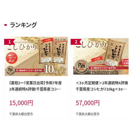
ランキング
【最短2～7営業日出荷】令和7年産
＜3ヶ月定期便＞2年連続特A評価！
2年連続特A評価!千葉県産コシヒ
千葉県産コシヒカリ10kg×3ヶ月
カリ10kg（5kg×2袋） お米 10kg
連続 計30kg ふるさと納税 米 お米
15,000
円
57,000
円
千葉県産 大網白里市 コシヒカリ
定期便 10kg 3か月 30kg 千葉県
米 精米 こめ 送料無料 E001
産 大網白里市コシヒカリ 精米 こめ
送料無料 E020
千葉県大網白里市
千葉県大網白里市