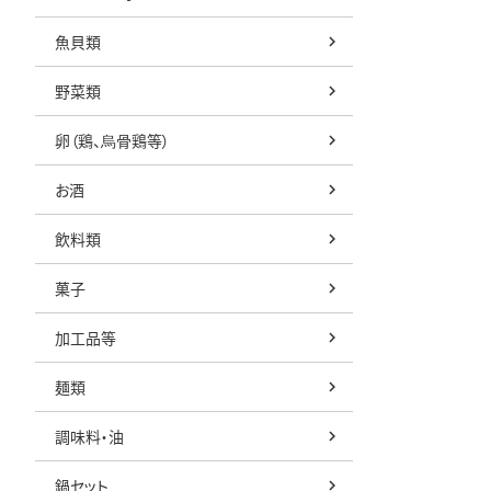
魚貝類
野菜類
卵（鶏、烏骨鶏等）
お酒
飲料類
菓子
加工品等
麺類
調味料・油
鍋セット