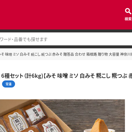
検索
【みそ 味噌 ミソ 白みそ 糀こし 糀つぶ 赤みそ 贈答品 合わせ 箱根路 贈り物 大容量 神奈川
6種セット（計6kg)【みそ 味噌 ミソ 白みそ 糀こし 糀つぶ
常温