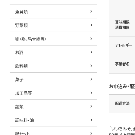
魚貝類
賞味期限
野菜類
消費期限
卵（鶏、烏骨鶏等）
アレルギー
お酒
事業者名
飲料類
菓子
お申込み・配
加工品等
配送方法
麺類
調味料・油
「いいちみそ
鍋セット
90年以上使