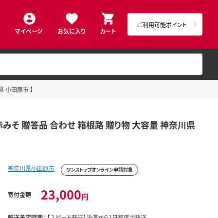
ご利用可能ポイント
マイページ
お気に入り
カート
県 小田原市 】
 赤みそ 贈答品 合わせ 箱根路 贈り物 大容量 神奈川県
神奈川県小田原市
ワンストップオンライン申請対象
23,000
寄付金額
円
配送予定時期：
【スピード発送】決済から7日程度で発送