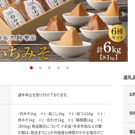
1
2
3
4
5
返礼
お
通年申込を受け付けております。
住
・白みそ1kg ×1 ・糀こし1kg ×1 ・糀つぶ1kg ×1 ・
赤みそ1kg ×1 ・合わせ1kg ×1 ・箱根路1kg ×1
（計6kg) 発送期日について ※お盆・年末年始などの繁
電
忙期は、発送までに1か月程度お時間がかかる場合がご