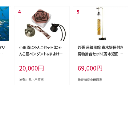
ケリ
小田原にゃんこセット（にゃ
砂張 吊鐘風鈴 寄木短冊付き
回】
んこ鐘ペンダント&まよけ猫
鋳物掛台セット【寄木短冊 風
タル
鈴）【鈴 すず スズ 鐘ペンダン
鈴 鋳物掛台 銅合金 寄木細
20,000
円
69,000
円
迎付
ト カネ かね ペンダント 猫
工 小田原伝統工芸 コラボ
ダイ
鈴 にゃんこ 贈り物 プレゼン
商品 青銅 室町時代から受
小田
ト ギフト 銅合金 ねこ ネコ
け継ぐ 伝統 小田原市伝統
神奈川県小田原市
神奈川県小田原市
グ
猫 ３点セット 神奈川県 小田
神奈川県 小田原市 】
原市 】