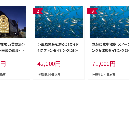
堀端 万葉の湯＞
小田原の海を潜ろう！ガイド
気軽に水中散歩！スノー
・季節の御膳・貸
付きファンダイビング【2ビー
ング＆体験ダイビング【1
し風呂プラン【貸
チ】【石橋ダイビングセンター
【シュノーケリング レン
0
円
42,000
円
71,000
円
し部屋 季節の御膳
小田原でダイビング Cカード
ダイビングスクール 送
 万葉の湯 小田
保有者様向け 四季折々の水
き スノーケリング＆体験
お湯 お風呂 天然
中景観 ファンダイビング 豊
ビング招待券 1名様分 
原市
神奈川県小田原市
神奈川県小田原市
 お二人様 貸し
富な生物層 神奈川県 小田
原の海 魚 体験ダイビン
 神奈川県 小田原
原市 】
神奈川県 小田原市 】