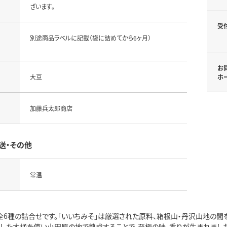
ざいます。
受
別途商品ラベルに記載（袋に詰めてから6ヶ月）
お
大豆
ホ
加藤兵太郎商店
送・その他
常温
」全6種の詰合せです。「いいちみそ」は厳選された原料、箱根山・丹沢山地の
用した木桶を使い小田原の地で熟成することで、至極の味、香りが生まれまし