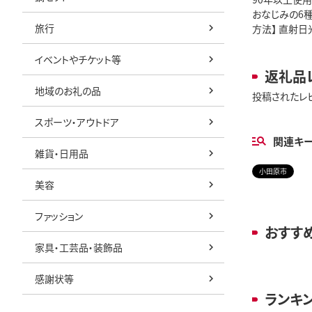
おなじみの6種
旅行
方法】 直射日
イベントやチケット等
返礼品
地域のお礼の品
投稿されたレ
スポーツ・アウトドア
関連キ
雑貨・日用品
小田原市
美容
ファッション
おすす
家具・工芸品・装飾品
感謝状等
ランキ