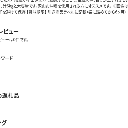
、計6kgと大容量です。沢山お味噌を使用される方にオススメです。 ※画像はイ
光を避けて保存 【賞味期限】 別途商品ラベルに記載（袋に詰めてから6ヶ月）
レビュー
ビューは0件です。
ーワード
め返礼品
ング