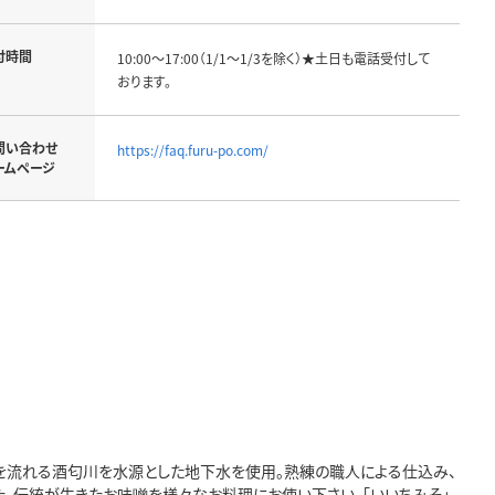
付時間
10:00～17:00（1/1～1/3を除く）★土日も電話受付して
おります。
問い合わせ
https://faq.furu-po.com/
ームページ
間を流れる酒匂川を水源とした地下水を使用。熟練の職人による仕込み、
た。伝統が生きたお味噌を様々なお料理にお使い下さい。「いいちみそ」