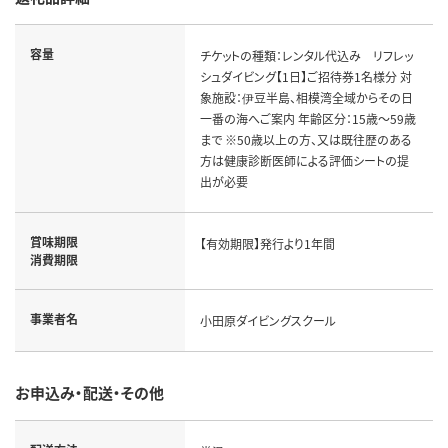
容量
チケットの種類：レンタル代込み リフレッ
シュダイビング【1日】ご招待券1名様分 対
象施設：伊豆半島、相模湾全域からその日
一番の海へご案内 年齢区分：15歳～59歳
まで ※50歳以上の方、又は既往歴のある
方は健康診断医師による評価シートの提
出が必要
賞味期限
【有効期限】発行より1年間
消費期限
事業者名
小田原ダイビングスクール
お申込み・配送・その他