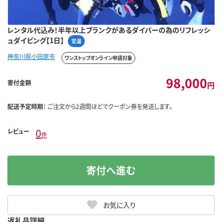
レンタル代込み！半年以上ブランクがあるダイバーの為のリフレッシ
ュダイビング【1日】
常温
神奈川県小田原市
ワンストップオンライン申請対象
98,000
寄付金額
円
配送予定時期：
ご注文から2週間ほどでクーポン券を発送します。
0
レビュー
件
寄付へ進む
お気に入り
返礼品詳細