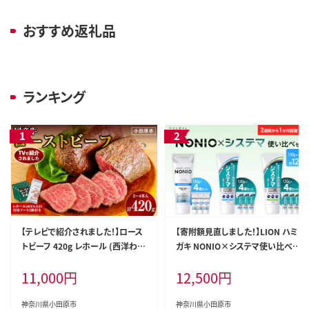
おすすめ返礼品
ランキング
【テレビで紹介されました！】ロース
【寄附額見直しました！】LION ハミ
トビーフ 420g レホール (西洋わさ
ガキ NONIO×システマ使い比べセ
び)・ソース付き ふるさと納税 【牛
ット 日用品 ふるさと納税
11,000
円
12,500
円
肉 国産 お肉 オードブル 国産牛ロ
ーストビーフ 約420g（4～5人前）
ローストビーフソース レホール 神
神奈川県小田原市
神奈川県小田原市