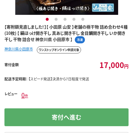
1
2
3
4
5
【寄附額見直しました！】【 小田原 山安 】老舗の極干物 詰め合わせ４種
(10枚) 【 縞ほっけ開き干し 真あじ開き干し 金目鯛開き干し いか開き
干し 干物 詰合せ 神奈川県 小田原市 】
冷凍
神奈川県小田原市
ワンストップオンライン申請対象
17,000
寄付金額
円
配送予定時期：
【スピード発送】決済から7日程度で発送
0
レビュー
件
寄付へ進む