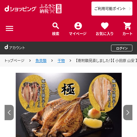
ご利用可能ポイント
検索
マイページ
お気に入り
カート
アカウント
ログイン
トップページ
魚貝類
干物
【寄附額見直しました！】【 小田原 山安