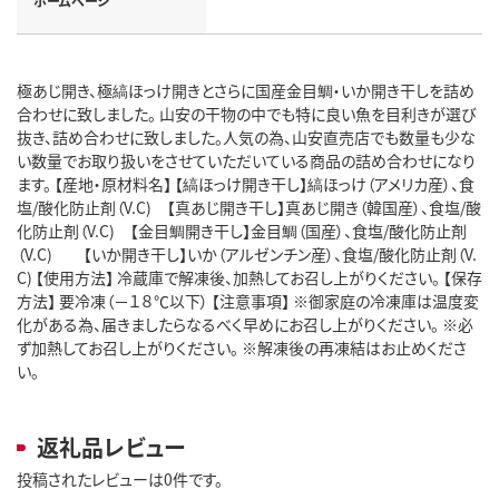
ホームページ
極あじ開き、極縞ほっけ開きとさらに国産金目鯛・いか開き干しを詰め
合わせに致しました。 山安の干物の中でも特に良い魚を目利きが選び
抜き、詰め合わせに致しました。人気の為、山安直売店でも数量も少な
い数量でお取り扱いをさせていただいている商品の詰め合わせになり
ます。 【産地・原材料名】 【縞ほっけ開き干し】縞ほっけ（アメリカ産）、食
塩/酸化防止剤（V.C) 【真あじ開き干し】真あじ開き（韓国産）、食塩/酸
化防止剤（V.C) 【金目鯛開き干し】金目鯛（国産）、食塩/酸化防止剤
（V.C) 【いか開き干し】いか（アルゼンチン産）、食塩/酸化防止剤（V.
C) 【使用方法】 冷蔵庫で解凍後、加熱してお召し上がりください。 【保存
方法】 要冷凍（－１８℃以下） 【注意事項】 ※御家庭の冷凍庫は温度変
化がある為、届きましたらなるべく早めにお召し上がりください。 ※必
ず加熱してお召し上がりください。 ※解凍後の再凍結はお止めくださ
い。
返礼品レビュー
投稿されたレビューは0件です。