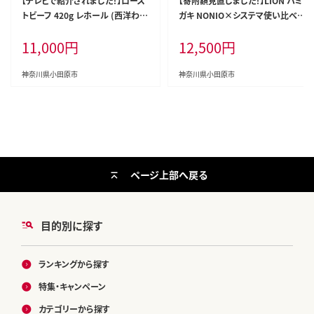
【テレビで紹介されました！】ロース
【寄附額見直しました！】LION ハミ
トビーフ 420g レホール (西洋わさ
ガキ NONIO×システマ使い比べセ
び)・ソース付き ふるさと納税 【牛
ット 日用品 ふるさと納税
11,000
円
12,500
円
肉 国産 お肉 オードブル 国産牛ロ
ーストビーフ 約420g（4～5人前）
ローストビーフソース レホール 神
神奈川県小田原市
神奈川県小田原市
奈川県 小田原市 】
ページ上部へ戻る
目的別に探す
ランキングから探す
特集・キャンペーン
カテゴリーから探す