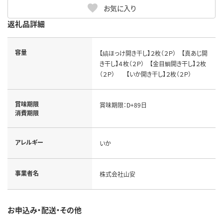
お気に入り
返礼品詳細
容量
【縞ほっけ開き干し】２枚（２Ｐ） 【真あじ開
き干し】４枚（２Ｐ） 【金目鯛開き干し】２枚
（２Ｐ） 【いか開き干し】２枚（２Ｐ）
賞味期限
賞味期限：D+89日
消費期限
アレルギー
いか
事業者名
株式会社山安
お申込み・配送・その他