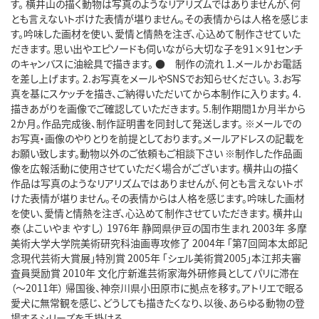
す。 横井山の描く動物は写真のようなリアリズムではありませんが、何
とも言えないトボけた表情が堪りません。その表情からは人格を感じま
す。吟味した画材を使い、愛情と情熱を注ぎ、心込めて制作させていた
だきます。 思い出やエピソードも伺いながら大切な子を91×91センチ
のキャンバスに油絵具で描きます。 ● 制作の流れ 1.メールかお電話
を差し上げます。 2.お写真をメールやSNSでお知らせください。 3.お写
真を基にスケッチを描き、ご納得いただいてから本制作に入ります。 4.
描きあがりを画像でご確認していただきます。 5.制作期間1か月半から
2か月。作品完成後、制作証明書を同封して発送します。 ※メールでの
お写真・画像のやりとりを前提としております。メールアドレスの記載を
お願い致します。動物以外のご依頼もご相談下さい ※制作した作品画
像を広報活動に使用させていただく場合がございます。 横井山の描く
作品は写真のようなリアリズムではありませんが、何とも言えないトボ
けた表情が堪りません。その表情からは人格を感じます。吟味した画材
を使い、愛情と情熱を注ぎ、心込めて制作させていただきます。 横井山
泰（よこいやま やすし） 1976年 静岡県伊豆の国市生まれ 2003年 多摩
美術大学大学院美術研究科油画専攻修了 2004年 「第7回岡本太郎記
念現代芸術大賞展」特別賞 2005年 「シェル美術賞2005」本江邦夫審
査員奨励賞 2010年 文化庁新進芸術家海外研修員としてパリに滞在
（～2011年） 帰国後、神奈川県小田原市に拠点を移す。アトリエで眠る
愛犬に無常観を感じ、どうしても描きたくなり、以後、あらゆる動物の登
場するシリーズを手掛ける。