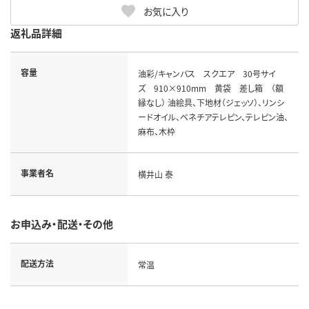
お気に入り
返礼品詳細
容量
油彩/キャンバス スクエア 30号サイ
ズ 910×910mm 黄袋 差し箱 （額
縁なし） 油絵具、下地材（ジェッソ）、リンシ
ードオイル、ベネチアテレピン、テレピン油、
麻布、木枠
事業者名
横井山 泰
お申込み・配送・その他
配送方法
常温