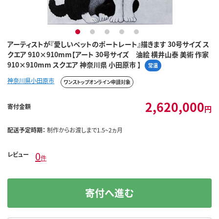
1
2
3
4
5
アーティストが『愛しいペットのポートレート』描きます 30号サイズ ス
クエア 910×910mm【アート 30号サイズ 油絵 横井山泰 美術 作家
910×910mm スクエア 神奈川県 小田原市 】
常温
神奈川県小田原市
ワンストップオンライン申請対象
2,620,000
寄付金額
円
配送予定時期：
制作からお渡しまで1.5~2ヵ月
0
レビュー
件
寄付へ進む