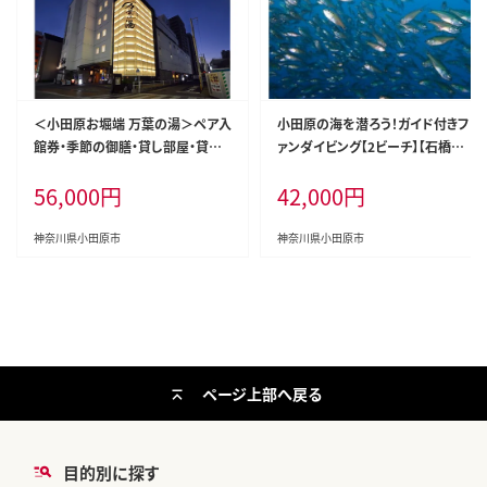
＜小田原お堀端 万葉の湯＞ペア入
小田原の海を潜ろう！ガイド付きフ
館券・季節の御膳・貸し部屋・貸し
ァンダイビング【2ビーチ】【石橋ダ
風呂プラン【貸し風呂 貸し部屋 季
イビングセンター 小田原でダイビ
56,000
円
42,000
円
節の御膳 ペア入館券 万葉の湯 小
ング Cカード保有者様向け 四季
田原お堀端 お湯 お風呂 天然温泉
折々の水中景観 ファンダイビング
日帰り お二人様 貸し部屋2時間 神
豊富な生物層 神奈川県 小田原市
神奈川県小田原市
神奈川県小田原市
奈川県 小田原市 】
】
ページ上部へ戻る
目的別に探す