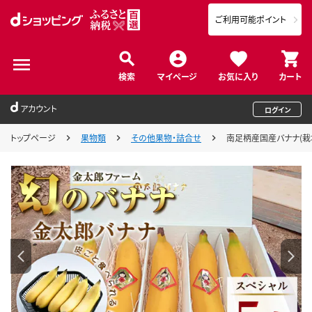
ご利用可能ポイント
検索
マイページ
お気に入り
カート
アカウント
ログイン
トップページ
果物類
その他果物・詰合せ
南足柄産国産バナナ(栽