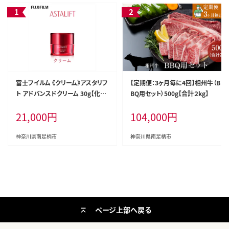
富士フイルム 《クリーム》アスタリフ
【定期便：3ヶ月毎に4回】相州牛（B
ト アドバンスドクリーム 30g【化粧
BQ用セット）500g【合計２kg】
品 コスメ スキンケア メイク エイジ
21,000
円
104,000
円
ング】
神奈川県南足柄市
神奈川県南足柄市
ページ上部へ戻る