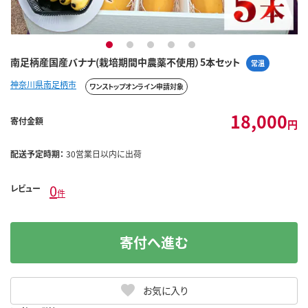
1
2
3
4
5
南足柄産国産バナナ(栽培期間中農薬不使用）5本セット
常温
神奈川県南足柄市
ワンストップオンライン申請対象
18,000
寄付金額
円
配送予定時期：
30営業日以内に出荷
0
レビュー
件
寄付へ進む
お気に入り