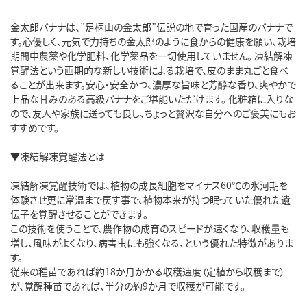
金太郎バナナは、”足柄山の金太郎”伝説の地で育った国産のバナナで
す。心優しく、元気で力持ちの金太郎のように食からの健康を願い、栽培
期間中農薬や化学肥料、化学薬品を一切使用していません。 凍結解凍
覚醒法という画期的な新しい技術による栽培で、皮のまま丸ごと食べ
ることが出来ます。安心・安全かつ、濃厚な旨味と芳醇な香り、爽やかで
上品な甘みのある高級バナナをご堪能いただけます。 化粧箱に入りな
ので、友人や家族に送っても良し、ちょっと贅沢な自分へのご褒美にもお
すすめです。
▼凍結解凍覚醒法とは
凍結解凍覚醒技術では、植物の成長細胞をマイナス60℃の氷河期を
体験させ更に常温まで戻す事で、植物本来が持つ眠っていた優れた遺
伝子を覚醒させることができます。
この技術を使うことで、農作物の成育のスピードが速くなり、収穫量も
増し、風味がよくなり、病害虫にも強くなる、という優れた特徴がありま
す。
従来の種苗であれば約18か月かかる収穫速度（定植から収穫まで）
が、覚醒種苗であれば、半分の約9か月で収穫が可能です。