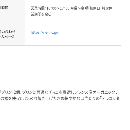
付時間
営業時間：10：00～17：00 月曜～金曜（祝祭日・特定休
業期間を除く）
問い合わせ
https://ne-inc.jp/
ームページ
プリン」2個、プリンに最適なチョコを厳選しフランス産オーガニックチ
）の器を使って、じっくり焼き上げたきめ細やかな口当たりの「テラコッタ