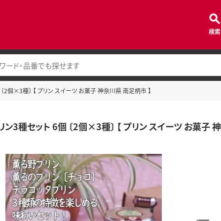
検索
〔2個×3種〕 【 プリン スイーツ お菓子 神奈川県 南足柄市 】
ン3種セット 6個 〔2個×3種〕 【 プリン スイーツ お菓子 