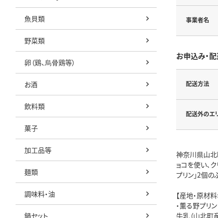
魚貝類
事業者名
野菜類
お申込み・配
卵（鶏、烏骨鶏等）
お酒
配送方法
飲料類
配送外のエ
菓子
加工品等
神奈川県山北
ョコを使い、ク
麺類
プリン」2個の
調味料・油
【産地・原材料
・薫る野プリン
鍋セット
牛乳（山北町産