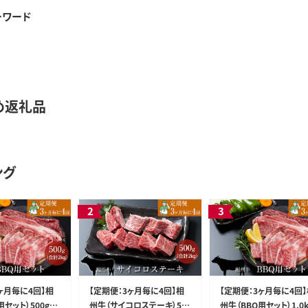
ーワード
め返礼品
ング
ヶ月毎に4回】相
【定期便：3ヶ月毎に4回】相
【定期便：3ヶ月毎に4回
用セット）500g
州牛（サイコロステーキ）500
州牛（BBQ用セット）1.0k