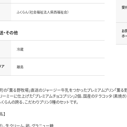
受
ふくらん（社会福祉法人県西福祉会）
お
送・その他
ホ
冷蔵
リア
離島
町の「薫る野牧場」直送のジャージー牛乳をつかったプレミアムプリン「薫る野
リーミーに仕上げた「プレミアムチョコプリン」2個、国産のテラコッタ（素焼き
ふくらんの誇る、こだわりプリン3種のセットです。
名】
）、生クリーム、卵、グラニュー糖