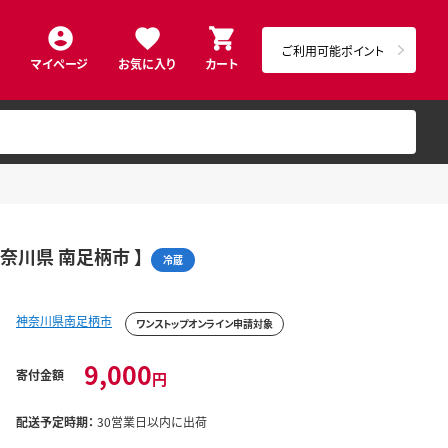
ご利用可能ポイント
マイページ
お気に入り
カート
神奈川県 南足柄市 】
冷蔵
神奈川県南足柄市
ワンストップオンライン申請対象
9,000
寄付金額
円
配送予定時期：
30営業日以内に出荷