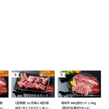
】相
【定期便：3ヶ月毎に4回】相
相州牛 BBQ用セット 1.0kg
g
州牛（サイコロステーキ）1.0
（厚切り＆薄切りセット）