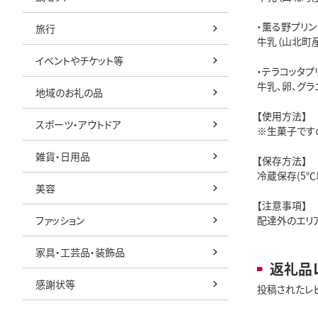
・薫る野プリン
旅行
牛乳（山北町産
イベントやチケット等
・テラコッタプ
牛乳、卵、グラ
地域のお礼の品
【使用方法】
スポーツ・アウトドア
※生菓子です
雑貨・日用品
【保存方法】
冷蔵保存(5℃
美容
【注意事項】
ファッション
配達外のエリ
家具・工芸品・装飾品
返礼品
感謝状等
投稿されたレ