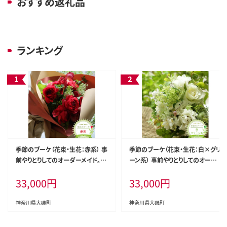
おすすめ返礼品
ランキング
季節のブーケ（花束・生花：赤系） 事
季節のブーケ（花束・生花：白×グリ
前やりとりしてのオーダーメイド。旬
ーン系） 事前やりとりしてのオーダ
のお花と季節のグリーン、実物や枝
ーメイド。旬のお花と季節のグリー
33,000
円
33,000
円
物等を合わせてご用意いたします。【
ン、実物や枝物等を合わせてご用意
花束 ブーケ 神奈川県 大磯町 】
いたします。【 花束 ブーケ 神奈川県
大磯町 】
神奈川県大磯町
神奈川県大磯町