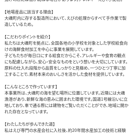
【地場産品に該当する理由】
大磯町内に存する製造所において、えびの処理からすべて手作業で製
造しているため。
【こだわりポイントを紹介】
私たちは大磯町を拠点に、全国各地の小学校を対象とした学校給食向
けの海鮮食材加工を中心に事業を展開しています。
子どもたちが毎日口にする給食だからこそ、アレルギーや食育の観点
にも配慮しながら、安心・安全なものをという想いを大切にしています。
原料の仕入れ段階から品質をしっかりと見極め、一つひとつ丁寧に加
工することで、素材本来のおいしさを活かした食材を提供しています。
【こんなところで作っています】
本事業所は、大磯町の海を望む場所に位置しています。近隣には大磯
漁港があり、新鮮な海の恵みに囲まれた環境です。国道1号線沿いに立
地しており、車で通る際には建物をご覧いただくことができ、地域に開か
れた存在となっています。
【わたしたちが歩んできた道】
私はえび専門の水産会社に入社後、約20年間水産加工の技術と経験