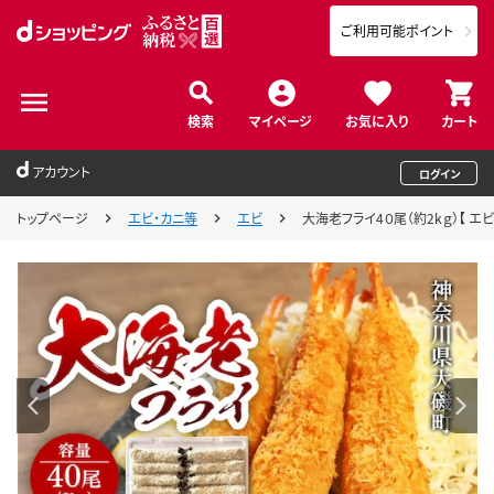
ご利用可能ポイント
検索
マイページ
お気に入り
カート
アカウント
ログイン
トップページ
エビ・カニ等
エビ
大海老フライ4０尾（約2kｇ）【 エ