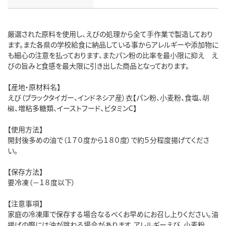
厳選された原料を使用し、えびの処理から全て手作業で製造しており
ます。また各県の学校給食に納品している事からアレルギーや添加物に
も細心の注意を払っております、またパン粉の比率を最小限に抑え え
びの旨みと食感を最大限に引き出した商品となっております。
【産地・原材料名】
えび（ブラックタイガー、インドネシア産）衣【パン粉、小麦粉、食塩、胡
椒、増粘多糖類、イーストフード、ビタミンC】
【使用方法】
開封後多めの油で（１７０度から１８０度）で約５分程度揚げてくださ
い。
【保存方法】
要冷凍（－１８度以下）
【注意事項】
家庭の冷凍庫で保存する場合なるべくお早めにお召し上りください。油
揚げの際には油が跳ねる場合があります。アレルギーえび、小麦粉。