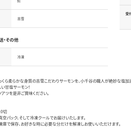
鮭
受
吉雪
送・その他
冷凍
っくら柔らかな身質の吉雪こだわりサーモンを、小千谷の職人が絶妙な塩加
しい甘塩サーモン！
ツアツを是非ご賞味ください。
0切
真空パック、そして冷凍クールでお届けいたします。
凍庫で保存、お好きな時に必要な分だけを解凍しお使いいただけます。