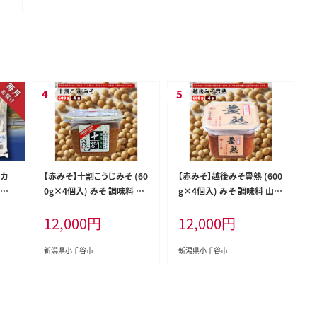
ヒカ
【赤みそ】十割こうじみそ (60
【赤みそ】越後みそ豊熟 (600
3回
0g×4個入) みそ 調味料 山
g×4個入) みそ 調味料 山崎
-K
崎醸造 【0002-0228-01】
醸造 【0002-0229-01】
12,000
円
12,000
円
新潟県小千谷市
新潟県小千谷市