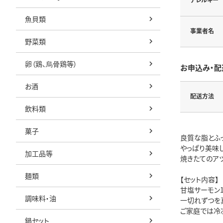
魚貝類
事業者名
野菜類
卵（鶏、烏骨鶏等）
お申込み・配
お酒
配送方法
飲料類
菓子
良質な脂とふ
やっぱり美味
加工品等
焼きたてのア
麺類
【セット内容】
甘塩サーモン1
調味料・油
一切れずつを
ご家庭では冷
鍋セット