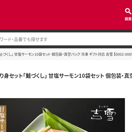
検索
くし」 甘塩サーモン10袋セット 個包装・真空パック 冷凍 ギフト対応 吉雪 【0002-0065
身セット「鮭づくし」 甘塩サーモン10袋セット 個包装・真空パッ