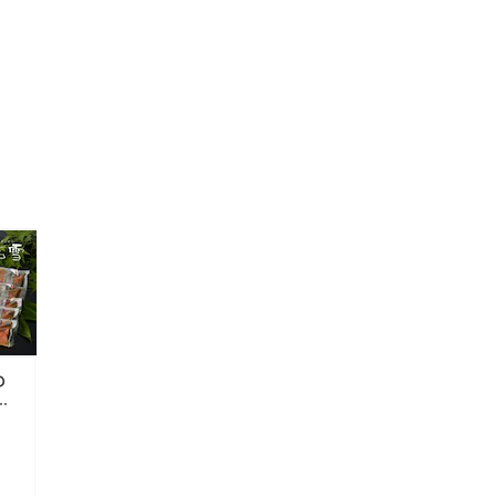
の
味
ト
ギ
0-