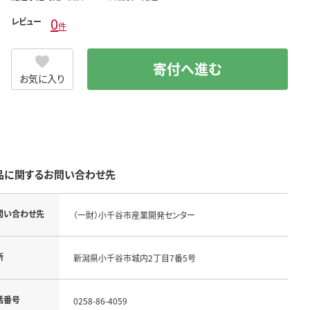
0
レビュー
件
寄付へ進む
お気に入り
品に関するお問い合わせ先
問い合わせ先
（一財）小千谷市産業開発センター
所
新潟県小千谷市城内2丁目7番5号
話番号
0258-86-4059