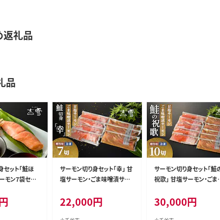
め返礼品
礼品
身セット「鮭ほ
サーモン切り身セット「幸」 甘
サーモン切り身セット「鮭
塩サーモン・ごま味噌漬サー
祝歌」 甘塩サーモン・ごま
空パック 冷凍
モン 計7袋セット 個包装・真
噌漬サーモン 計10袋セッ
円
22,000
円
30,000
円
 【0002-005
空パック 冷凍 ギフト対応 吉
個包装・真空パック 冷凍 
雪 【0002-0053-01】
フト対応 吉雪 【0002-007