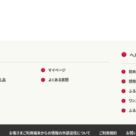
白米 おこめ コメ
がた 新潟県 小
02-KY14DB00】
ヘ
マイページ
初め
礼品
よくある質問
控除
ふる
ワン
ふる
お客さまご利用端末からの情報の外部送信について
ご利用規約
お問