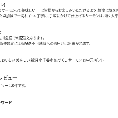
ン】
ぱりサーモンって美味しい！！」と皆様からお楽しみいただけるよう、鮮度に気
た塩加減で一切れずつ、丁寧に、手塩にかけて仕上げるサーモンは、遠く太平
て
佐川急便での配送となります。
急便規定による配送不可地域へのお届けは出来かねます。
魚 おいしい 美味しい 新潟 小千谷市 鮭づくし サーモン お中元 ギフト
レビュー
ビューは0件です。
ーワード