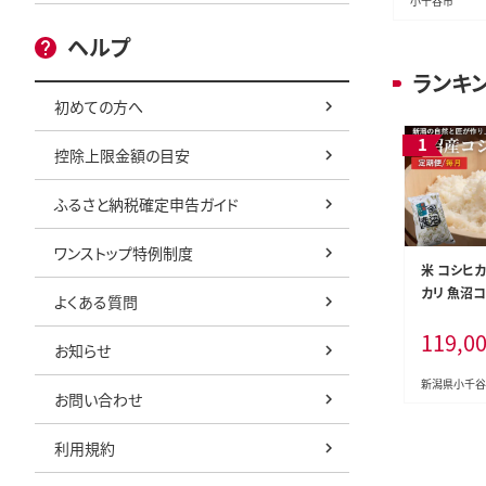
小千谷市
ヘルプ
ランキ
初めての方へ
控除上限金額の目安
ふるさと納税確定申告ガイド
ワンストップ特例制度
米 コシヒ
カリ 魚沼
よくある質問
計30kg(5
119,0
届け 令和8
お知らせ
米 共栄農工
ひかり 魚沼
新潟県小千谷
お問い合わせ
県産コシヒ
ヒカリ 新
利用規約
こしひかり
新潟こしひ