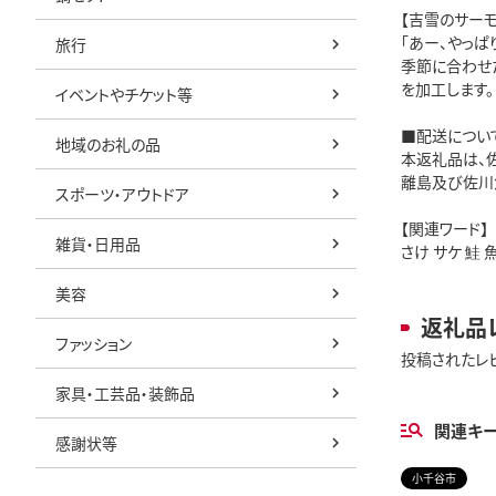
【吉雪のサーモ
「あー、やっ
旅行
季節に合わせ
を加工します。
イベントやチケット等
■配送につい
地域のお礼の品
本返礼品は、
離島及び佐川
スポーツ・アウトドア
【関連ワード】
雑貨・日用品
さけ サケ 鮭 
美容
返礼品
ファッション
投稿されたレ
家具・工芸品・装飾品
関連キ
感謝状等
小千谷市