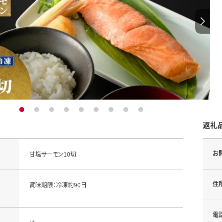
1
2
3
4
5
6
7
8
9
返礼
お
甘塩サーモン10切
住
賞味期限：冷凍約90日
電