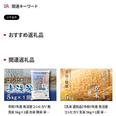
関連キーワード
小千谷市
おすすめ返礼品
関連返礼品
令和7年産 魚沼産コシヒカリ 無
【玄米 選別品】令和7年産 魚沼産
洗米 5kg×1袋 白米 精米 米太
コシヒカリ 玄米 5kg×1袋 米太