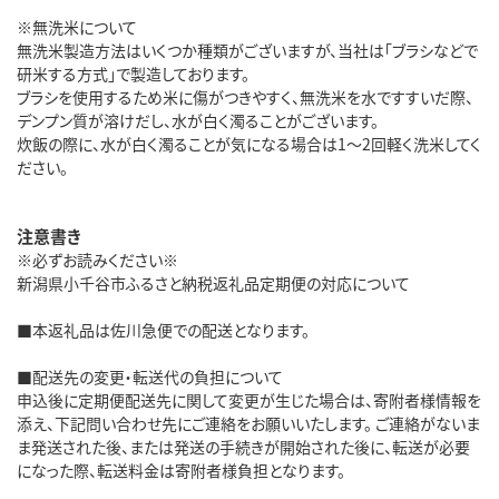
※無洗米について
無洗米製造方法はいくつか種類がございますが、当社は「ブラシなどで
研米する方式」で製造しております。
ブラシを使用するため米に傷がつきやすく、無洗米を水ですすいだ際、
デンプン質が溶けだし、水が白く濁ることがございます。
炊飯の際に、水が白く濁ることが気になる場合は1～2回軽く洗米してく
ださい。
注意書き
※必ずお読みください※
新潟県小千谷市ふるさと納税返礼品定期便の対応について
■本返礼品は佐川急便での配送となります。
■配送先の変更・転送代の負担について
申込後に定期便配送先に関して変更が生じた場合は、寄附者様情報を
添え、下記問い合わせ先にご連絡をお願いいたします。 ご連絡がないま
ま発送された後、または発送の手続きが開始された後に、転送が必要
になった際、転送料金は寄附者様負担となります。