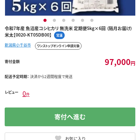
1
2
3
4
5
6
令和7年産 魚沼産コシヒカリ 無洗米 定期便5kg×6回 （隔月お届け）
米太【0020-KT05DB00】
常温
新潟県小千谷市
ワンストップオンライン申請対象
97,000
寄付金額
円
配送予定時期：
決済から2週間程度で発送
0
レビュー
件
寄付へ進む
お気に入り