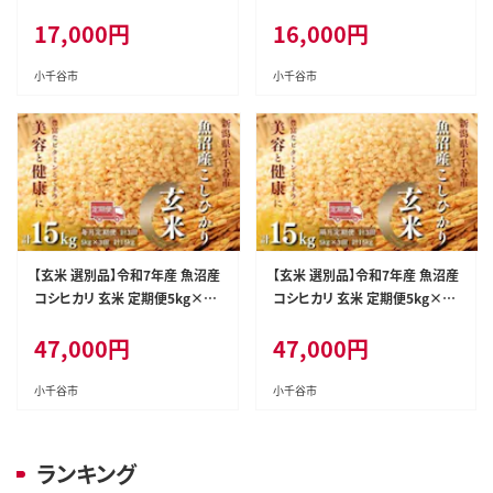
【0020-KT01】
【0020-KT06】
17,000
円
16,000
円
小千谷市
小千谷市
【玄米 選別品】令和7年産 魚沼産
【玄米 選別品】令和7年産 魚沼産
コシヒカリ 玄米 定期便5kg×3
コシヒカリ 玄米 定期便5kg×3
回 （毎月お届け）米太【0020-KT
回 （隔月お届け）米太【0020-KT
47,000
円
47,000
円
07DB00】
08DB00】
小千谷市
小千谷市
ランキング