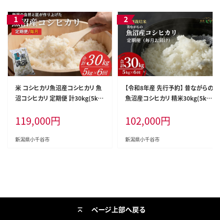
米 コシヒカリ魚沼産コシヒカリ 魚
【令和8年産 先行予約】 昔ながらの
沼コシヒカリ 定期便 計30kg(5kg
魚沼産コシヒカリ 精米30kg(5kg
×6回) 毎月お届け 令和8年産 先
×毎月全6回) 農園ビギン 【0002-B
119,000
円
102,000
円
行予約 精米 共栄農工社 | 魚沼産こ
N12DB00-02】
しひかり 魚沼こしひかり 新潟県産
コシヒカリ 新潟産コシヒカリ 新潟
新潟県小千谷市
新潟県小千谷市
県産こしひかり こしひかり 新潟産こ
しひかり 新潟こしひかり 新潟コシ
ヒカリ お米 白米 おこめ コメ オコ
メ にいがた 新潟県 小千谷市 【000
2-KY14DB00】
ページ上部へ戻る