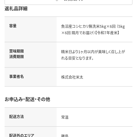
返礼品詳細
容量
魚沼産コシヒカリ無洗米5kg×6回 （5kg
×6回 隔月でお届け）【令和7年産米】
賞味期限
精米日より1ヶ月以内が美味しく召し上が
消費期限
れる目安となります。
事業者名
株式会社米太
お申込み・配送・その他
配送方法
常温
配送外のエリア
離島