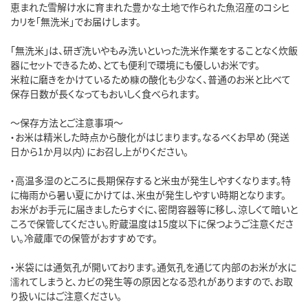
恵まれた雪解け水に育まれた豊かな土地で作られた魚沼産のコシヒ
カリを「無洗米」でお届けします。
「無洗米」は、研ぎ洗いやもみ洗いといった洗米作業をすることなく炊飯
器にセットできるため、とても便利で環境にも優しいお米です。
米粒に磨きをかけているため糠の酸化も少なく、普通のお米と比べて
保存日数が長くなってもおいしく食べられます。
～保存方法とご注意事項～
・お米は精米した時点から酸化がはじまります。なるべくお早め（発送
日から1か月以内）にお召し上がりください。
・高温多湿のところに長期保存すると米虫が発生しやすくなります。特
に梅雨から暑い夏にかけては、米虫が発生しやすい時期となります。
お米がお手元に届きましたらすぐに、密閉容器等に移し、涼しくて暗いと
ころで保管してください。貯蔵温度は15度以下に保つようご注意くださ
い。冷蔵庫での保管がおすすめです。
・米袋には通気孔が開いております。通気孔を通じて内部のお米が水に
濡れてしまうと、カビの発生等の原因となる恐れがありますので、お取
り扱いにはご注意ください。