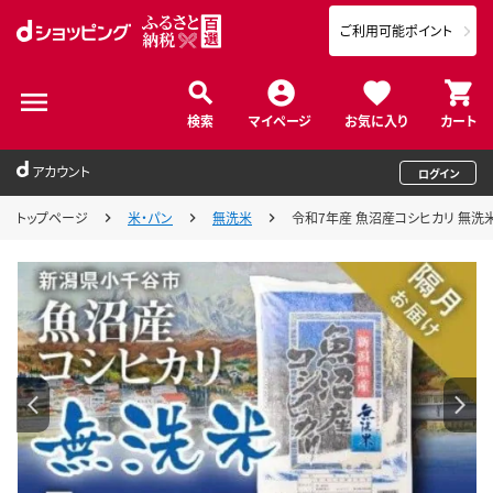
ご利用可能ポイント
検索
マイページ
お気に入り
カート
アカウント
ログイン
トップページ
米・パン
無洗米
令和7年産 魚沼産コシヒカリ 無洗米 定