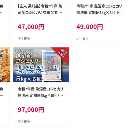
 魚
【玄米 選別品】令和7年産 魚
令和7年産 魚沼産コシヒカリ
×1
沼産コシヒカリ 玄米 定期便
無洗米 定期便5kg×3回 （毎
5kg×3回 （隔月お届け）米
月お届け）米太【0020-KT02
47,000
円
49,000
円
太【0020-KT08DB00】
DB00】
小千谷市
小千谷市
 魚
令和7年産 魚沼産コシヒカリ
期便
無洗米 定期便5kg×6回 （毎
米
月お届け）米太【0020-KT04
97,000
円
DB00】
小千谷市