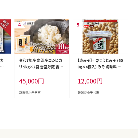
ヒカ
令和7年産 魚沼産コシヒカ
【赤みそ】十割こうじみそ (60
3回
リ 5kg×2袋 雪室貯蔵 吉兆
0g×4個入) みそ 調味料 山
-K
楽 新潟県産 コシヒカリ
崎醸造 【0002-0228-01】
45,000
円
12,000
円
新潟県小千谷市
新潟県小千谷市