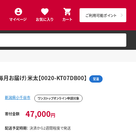
ご利用可能ポイント
マイページ
お気に入り
カート
お届け）米太【0020-KT07DB00】
常温
新潟県小千谷市
ワンストップオンライン申請対象
47,000
寄付金額
円
配送予定時期：
決済から2週間程度で発送