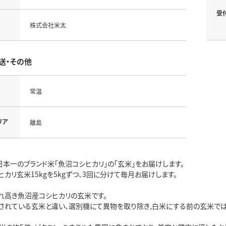
受
株式会社米太
送・その他
常温
リア
離島
日本一のブランド米「魚沼コシヒカリ」の「玄米」をお届けします。
カリ玄米15kgを5kgずつ、3回に分けて毎月お届けします。
れ高き魚沼産コシヒカリの玄米です。
されている玄米と違い、選別機にて異物を取り除き,白米にする前の玄米では