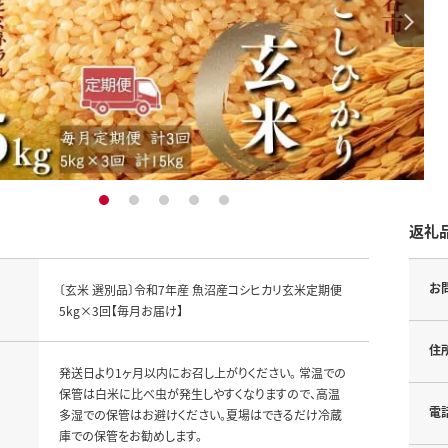
1
2
3
4
5
返礼
お
〔玄米 選別品〕令和7年産 魚沼産コシヒカリ玄米定期便
5kg×3回【毎月お届け】
住
発送日より1ヶ月以内にお召し上がりください。 常温での
保管は白米に比べ虫が発生しやすくなりますので、高温
電
多湿での保管はお避けください。夏場はできるだけ冷蔵
庫での保管をお勧めします。