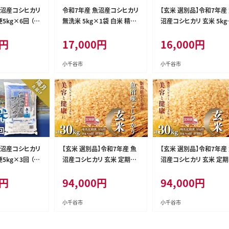
魚沼産コシヒカリ
令和7年産 魚沼産コシヒカリ
【玄米 選別品】令和7年産
5kg×6回 （隔
無洗米 5kg×1袋 白米 精米
沼産コシヒカリ 玄米 5kg
0020-KT05
米太【0020-KT01】
袋 米太【0020-KT06】
円
17,000
円
16,000
円
小千谷市
小千谷市
魚沼産コシヒカリ
【玄米 選別品】令和7年産 魚
【玄米 選別品】令和7年産
5kg×3回 （隔
沼産コシヒカリ 玄米 定期便
沼産コシヒカリ 玄米 定
0020-KT03
5kg×6回 （毎月お届け）米
5kg×6回 （隔月お届け）
円
94,000
円
94,000
円
太【0020-KT09DB00】
太【0020-KT10DB00】
小千谷市
小千谷市