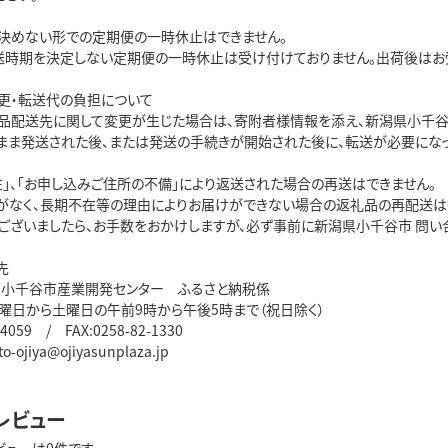
決めない形での定期便の一時休止はできません。
送時期を決定しない定期便の一時休止は受け付けておりません。出荷後はお
更・転送代の負担について
品配送先に関して変更が生じた場合は、寄附者様情報を添え、新潟県小千谷
まま発送された後、または発送の手続きが開始された後に、転送が必要にな
在」、「お申し込みご住所の不備」により返送された場合の再送はできません。
がなく、長期不在等の理由によりお届けができない場合の返礼品の再配送は
ございましたら、お手数をおかけしますが、必ず事前に新潟県小千谷市 問い
先
 小千谷市産業開発センター ふるさと納税係
月曜日から土曜日の午前9時から午後5時まで（祝日除く）
-4059 / FAX:0258-82-1330
to-ojiya@ojiyasunplaza.jp
レビュー