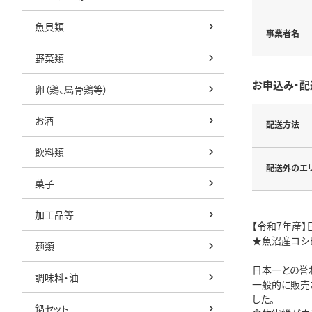
魚貝類
事業者名
野菜類
お申込み・配
卵（鶏、烏骨鶏等）
お酒
配送方法
飲料類
配送外のエ
菓子
加工品等
【令和7年産】
★魚沼産コシヒ
麺類
日本一との誉
調味料・油
一般的に販売
した。
鍋セット