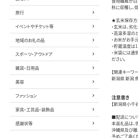
食物繊維が白
秋に収穫し、
旅行
★玄米保存方
イベントやチケット等
・玄米は、劣
・高温多湿の
・お米がお手
地域のお礼の品
・貯蔵温度は
・米袋には通
スポーツ・アウトドア
ださい。
雑貨・日用品
【関連キーワー
新潟県 新潟 魚
美容
ファッション
注意書き
【新潟県小千
家具・工芸品・装飾品
■配送につい
感謝状等
本返礼品は、
沖縄県及び離
予めご了承く