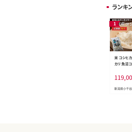
ランキ
米 コシヒ
カリ 魚沼
計30kg(5
119,0
届け 令和8
米 共栄農工
ひかり 魚沼
新潟県小千谷
県産コシヒ
ヒカリ 新
こしひかり
新潟こしひ
カリ お米 
オコメ にい
千谷市 【00