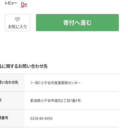
0
レビュー
件
寄付へ進む
お気に入り
品に関するお問い合わせ先
問い合わせ先
（一財）小千谷市産業開発センター
所
新潟県小千谷市城内2丁目7番5号
話番号
0258-86-4059