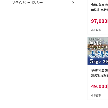
プライバシーポリシー
令和7年産 
無洗米 定期便
月お届け）米太【
97,000
DB00】
小千谷市
令和7年産 
無洗米 定期便
月お届け）米太【
49,000
DB00】
小千谷市