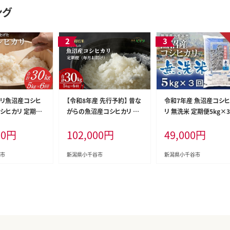
ング
カリ魚沼産コシヒ
【令和8年産 先行予約】 昔な
令和7年産 魚沼産コシ
コシヒカリ 定期便
がらの魚沼産コシヒカリ 精
リ 無洗米 定期便5kg×
kg×6回) 毎月お
米30kg(5kg×毎月全6回)
（毎月お届け）米太【0020
00
円
102,000
円
49,000
円
年産 先行予約 精
農園ビギン 【0002-BN12DB
T02DB00】
社 | 魚沼産こし
00-02】
こしひかり 新潟
市
新潟県小千谷市
新潟県小千谷市
カリ 新潟産コシ
潟県産こしひかり
 新潟産こしひかり
かり 新潟コシヒ
白米 おこめ コメ
がた 新潟県 小
02-KY14DB00】