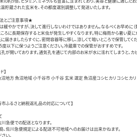
米の約5倍、ビタミン、ミネラルも豊富に含まれており、美容と健康に適したお
低温貯蔵された玄米を、その都度選別調整して発送いたします。
法とご注意事項★
化は緩やかですが、決して進行しないわけではありません。なるべくお早めに（
ところに長期保存すると米虫が発生しやすくなります。特に梅雨から暑い夏に
元に届きましたらすぐに、密閉容器等に移し、涼しくて暗いところで保管してくだ
15度以下に保つようご注意ください。冷蔵庫での保管がおすすめです。
気孔が開いております。通気孔を通じて内部のお米が水に濡れてしまうと、カ
ド】
沼地方 魚沼地域 小千谷市 小千谷 玄米 選定 魚沼産コシヒカリ コシヒカリ 5kg
谷市ふるさと納税返礼品の対応について】
て
佐川急便での配送となります。
島、佐川急便規定による配送不可地域へのお届けは出来かねます。
ださい。