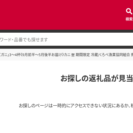
検索
紅ガニ」3～4杯《9月前半～5月後半お届け》カニ 蟹 期間限定 冷蔵/くろべ漁業協同組合 魚
お探しの返礼品が見当
お探しのページは一時的にアクセスできない状況にあるか、