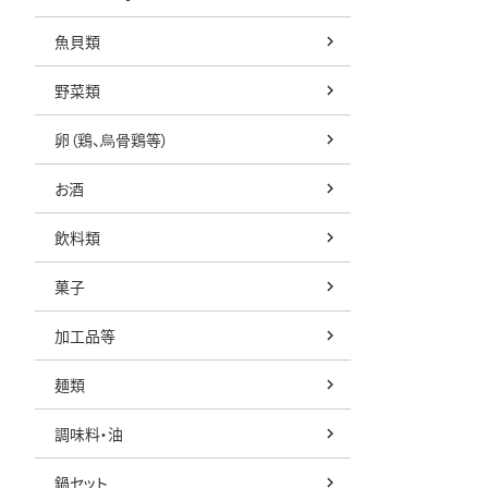
魚貝類
野菜類
卵（鶏、烏骨鶏等）
お酒
飲料類
菓子
加工品等
麺類
調味料・油
鍋セット