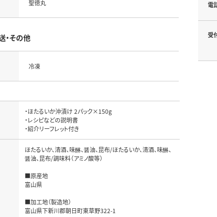
聖徳丸
電
受
送・その他
冷凍
・ほたるいか沖漬け 2パック×150g

・レシピなどの説明書

・紹介リーフレット付き
ほたるいか、清酒、味醂、醤油、昆布/ほたるいか、清酒、味醂、
醤油、昆布/調味料（アミノ酸等）

■原産地 

名
富山県

■加工地（製造地）

富山県下新川郡朝日町東草野322-1