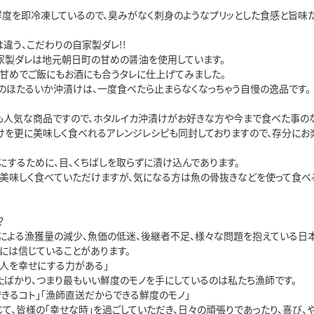
て鮮度を即冷凍しているので、臭みがなく刺身のようなプリッとした食感と旨味た
違う、こだわりの自家製ダレ!! 

家製ダレは地元朝日町の甘めの醤油を使用しています。

し甘めでご飯にもお酒にも合うタレに仕上げてみました。

のほたるいか沖漬けは、一度食べたら止まらなくなっちゃう自慢の逸品です。

も人気な商品ですので、ホタルイカ沖漬けがお好きな方や今まで食べた事のな
けを更に美味しく食べれるアレンジレシピも同封しておりますので、存分にお楽
するために、目、くちばしを取らずに漬け込んであります。

も美味しく食べていただけますが、気になる方は魚の骨抜きなどを使って食べる前


による漁獲量の減少、魚価の低迷、後継者不足、様々な問題を抱えている日本
には信じていることがあります。

る」                                                                                

り最もいい鮮度のモノを手にしているのは私たち漁師です。                                              
きるコト」「漁師直送だからできる鮮度のモノ」

て、皆様の「幸せな時」を過ごしていただき、日々の頑張りであったり、喜び、や