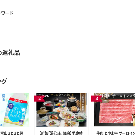
ーワード
め返礼品
ング
 富山きときと保
【新館「湯乃庄」確約】季節替
牛肉 とやま牛 サーロイン