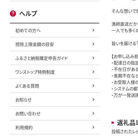
そんな想いで
ヘルプ
漁師直送だから
初めての方へ
一人でも多くの
旨いを届ける「
控除上限金額の目安
【お申し込み前
ふるさと納税確定申告ガイド
・配達日の指定
・不在日があ
ワンストップ特例制度
・長期不在な
・お受取人様
よくある質問
・システムの
・万が一発送
お知らせ
お問い合わせ
返礼品
利用規約
投稿されたレ