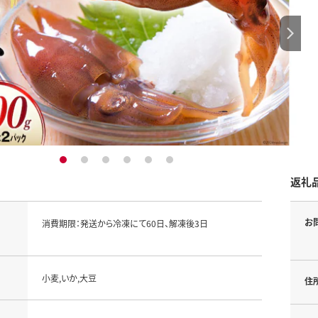
1
2
3
4
5
6
返礼
お
消費期限：発送から冷凍にて60日、解凍後3日
小麦,いか,大豆
住