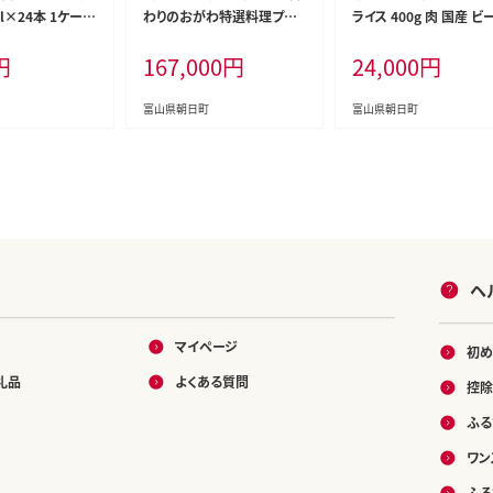
l×24本 1ケース
わりのおがわ特選料理プラ
ライス 400g 肉 国産 ビ
ジ 富山県 朝日町
ン 平日限定ペア宿泊券 / 小
真空パック 冷凍 すき焼 
円
167,000
円
24,000
円
2] 水 ペットボトル
川温泉元湯 ホテルおがわ /
ぶしゃぶ / カシワファーム
グッズ ミネラルウ
富山県 朝日町 [34310209]
富山県 朝日町 [3431028
ローリングストック
富山県朝日町
富山県朝日町
 備蓄 備蓄水
ヘ
マイページ
初め
礼品
よくある質問
控除
ふる
ワン
ふる