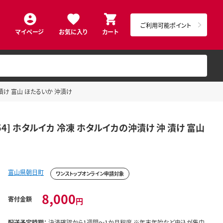
ご利用可能ポイント
マイページ
お気に入り
カート
沖 漬け 富山 ほたるいか 沖漬け
454] ホタルイカ 冷凍 ホタルイカの沖漬け 沖 漬け 富山
富山県朝日町
ワンストップオンライン申請対象
8,000
寄付金額
円
配送予定時期：
決済確認から1週間～1か月程度 ※年末年始など申込が集中