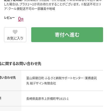
した場合は、プラス1～2か月お待たせすることがございます。 ※配送不可エリ
ア：クール便配送不可の一部離島や地域
0
レビュー
件
寄付へ進む
お気に入り
品に関するお問い合わせ先
問い合わせ先
富山県朝日町 ふるさと納税サポートセンター：業務委託
先 結デザイン有限会社
所
長崎県島原市上折橋町甲1615-1