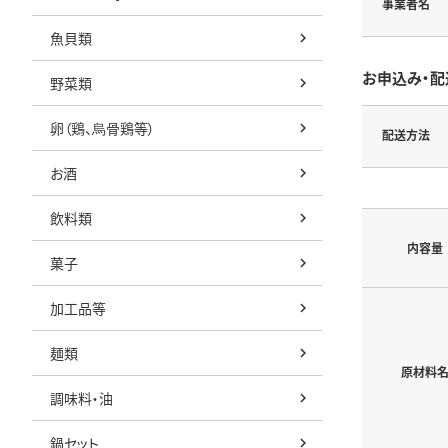
事業者名
魚貝類
お申込み・配
野菜類
卵（鶏、烏骨鶏等）
配送方法
お酒
飲料類
内容量
菓子
加工品等
麺類
原材料
調味料・油
鍋セット