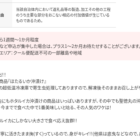
当該自治体内において返礼品等の製造、加工その他の工程
理由
のうち主要な部分をおこない相応の付加価値が生じている
ものであるため。
ら1週間～1か月程度

など申込が集中した場合は、プラス1～2か月お待たせすることがございます。
エリア：クール便配送不可の一部離島や地域
！

商品『ほたるいか沖漬け』

度の超低温冷凍庫で寄生虫処理してありますので、解凍後そのままお召し上がり
内にもホタルイカ沖漬けの商品はいっぱいありますが、その中でも聖徳丸の沖漬
、今までで食べた中で1番美味しいと唸る、その人気のワケは！

タルイカにしかない大きさで食べ応え抜群!!

で丁寧に活きたまま掬(すく)っているので、身がキレイ!!(他県は底曳などなので