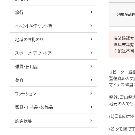
旅行
地場産品
イベントやチケット等
決済確認か
地域のお礼の品
※年末年始
※配送不可
スポーツ・アウトドア
雑貨・日用品
リピーター続出！
聖徳丸の人気
美容
マイナス60
ファッション
県外、富山県
地元の人でも
家具・工芸品・装飾品
(1)富山のホ
感謝状等
(2) タモ網