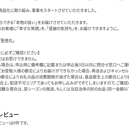
商品化に取り組み、事業をスタートさせていただきました。

できる「本物の旨い」をお届けさせていただきます。

お客様に「幸せな笑顔」を、「感謝の気持ち」を、お届けできますように。

聖徳丸」

に必ずご確認ください】

はお受けできません。

る場合は、申込時に備考欄に記載または申込後3日以内に問合せ窓口へご連絡
どお受取人様の都合によりお届けができなかった場合、再送およびキャンセルは
の都合によりお礼の品の消費期限が過ぎた場合は、食品衛生上の都合により破
都合上、配送不可エリアであってもお申し込みができてしまいますので、ご確認の
困難な場合は、翌シーズンの発送、もしくは当自治体の別のお品（同一金額以下
レビュー
ビューは0件です。