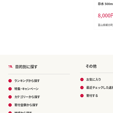
存水 500m
[Nビバレッ
8,000
3431047
防災 防災
ォーター 
富山県朝日町
長期保存水
その他
目的別に探す
お気に入り
ランキングから探す
最近チェックした返
特集・キャンペーン
寄付する
カテゴリーから探す
寄付金額から探す
地域から探す