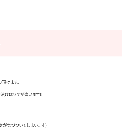


頂けます。

けはワケが違います!!

、身が気づついてしまいます)
