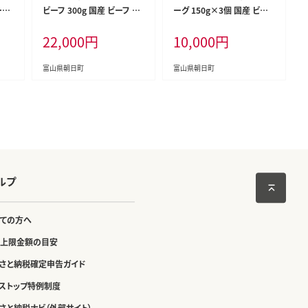
ーフ
ビーフ 300g 国産 ビーフ 牛
ーグ 150g×3個 国産 ビー
しゃ
肉 100％ 肉料理 おかず 惣
フ 肉料理 おかず 惣菜 時短
22,000
円
10,000
円
 /
菜 詰め合わせ 時短 真空パ
真空パック 冷凍 / カシワフ
7]
ック 冷凍 / カシワファーム /
ァーム / 富山県 朝日町 [343
富山県 朝日町 [34310289]
10291]
富山県朝日町
富山県朝日町
ルプ
ての方へ
上限金額の目安
さと納税確定申告ガイド
ストップ特例制度
さと納税ナビ（外部サイト）