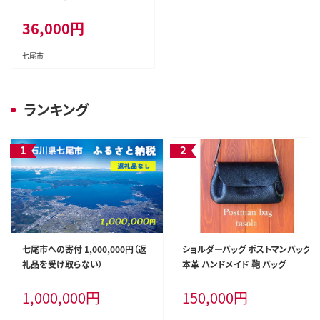
アレンジ 植物 インテリア お
36,000
円
しゃれ 母の日 誕生日 結婚祝い
退職祝い お祝い
七尾市
ランキング
七尾市への寄付 1,000,000円（返
ショルダーバッグ ポストマンバッグ
礼品を受け取らない）
本革 ハンドメイド 鞄 バッグ
1,000,000
円
150,000
円