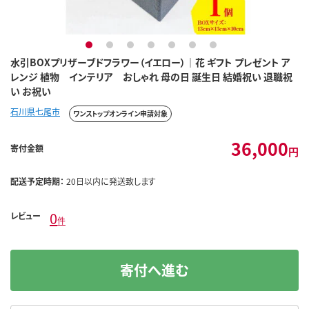
1
2
3
4
5
6
7
水引BOXプリザーブドフラワー（イエロー）｜花 ギフト プレゼント ア
レンジ 植物 インテリア おしゃれ 母の日 誕生日 結婚祝い 退職祝
い お祝い
石川県七尾市
ワンストップオンライン申請対象
36,000
寄付金額
円
配送予定時期：
20日以内に発送致します
0
レビュー
件
寄付へ進む