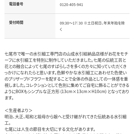
電話番号
0120-405-941
受付時間
09:30～17：30 ※土日祝日、年末年始を除
く
七尾市で唯一の水引細工専門店の山成水引結納品店様がお花をモチ
ーフに水引細工を特別に制作していただきました。七尾の伝統工芸と
花との融合によって七尾のすばらしさを多くの方々に知っていただくき
っかけになれたらと思います。色鮮やかな水引細工にあわせた色使い
のプリザーブドフラワーを配することで全体の作品としての一体感を重
視しました。コレクションとして色別に集めてご自宅に飾ることができる
ようにBOXもシンプルな正方形（13cm×13cm×H10cm）となっており
ます。
＜生産者より＞
明治、大正、昭和と祖母から娘へと受け継がれてきた伝統ある水引細
工。
七尾には人生の節目を大切にする文化があります。