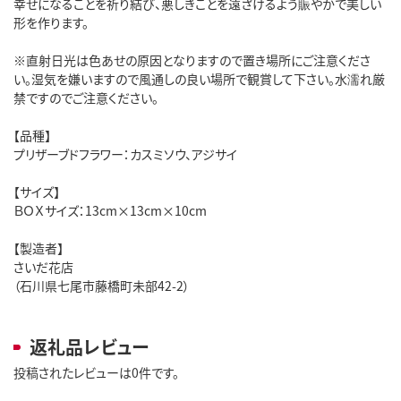
幸せになることを祈り結び、悪しきことを遠ざけるよう賑やかで美しい
形を作ります。
※直射日光は色あせの原因となりますので置き場所にご注意くださ
い。湿気を嫌いますので風通しの良い場所で観賞して下さい。水濡れ厳
禁ですのでご注意ください。
【品種】
プリザーブドフラワー：カスミソウ、アジサイ
【サイズ】
ＢＯＸサイズ：13cm×13cm×10cm
【製造者】
さいだ花店
（石川県七尾市藤橋町未部42-2）
返礼品レビュー
投稿されたレビューは0件です。