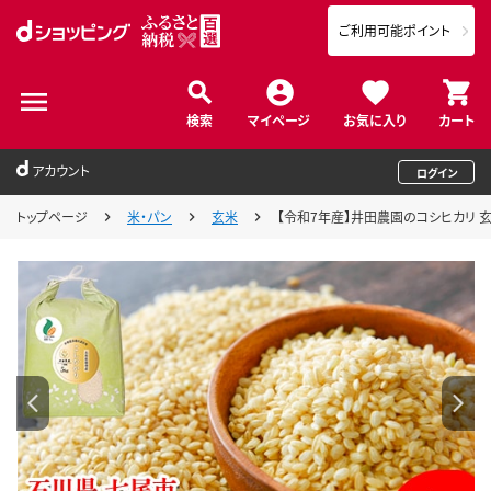
ご利用可能ポイント
検索
マイページ
お気に入り
カート
アカウント
ログイン
トップページ
米・パン
玄米
【令和7年産】井田農園のコシヒカリ 玄米