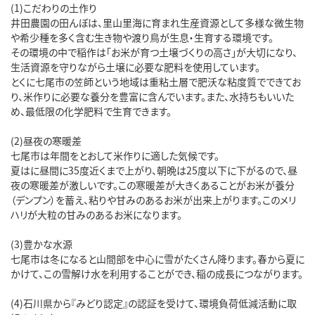
(1)こだわりの土作り
井田農園の田んぼは、里山里海に育まれ生産資源として多様な微生物
や希少種を多く含む生き物や渡り鳥が生息・生育する環境です。
その環境の中で稲作は「お米が育つ土壌づくりの高さ」が大切になり、
生活資源を守りながら土壌に必要な肥料を使用しています。
とくに七尾市の笠師という地域は重粘土層で肥沃な粘度質でできてお
り、米作りに必要な養分を豊富に含んでいます。また、水持ちもいいた
め、最低限の化学肥料で生育できます。
(2)昼夜の寒暖差
七尾市は年間をとおして米作りに適した気候です。
夏はに昼間に35度近くまで上がり、朝晩は25度以下に下がるので、昼
夜の寒暖差が激しいです。この寒暖差が大きくあることがお米が養分
（デンプン）を蓄え、粘りや甘みのあるお米が出来上がります。このメリ
ハリが大粒の甘みのあるお米になります。
(3)豊かな水源
七尾市は冬になると山間部を中心に雪がたくさん降ります。春から夏に
かけて、この雪解け水を利用することができ、稲の成長につながります。
(4)石川県から『みどり認定』の認証を受けて、環境負荷低減活動に取