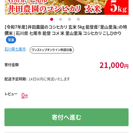
1
2
3
4
【令和7年産】井田農園のコシヒカリ 玄米 5kg 能登産『里山里海』の特
撰米 | 石川県 七尾市 能登 コメ 米 里山里海 コシヒカリ こしひかり
常温
石川県七尾市
ワンストップオンライン申請対象
21,000
寄付金額
円
配送予定時期：
14日以内に発送いたします
0
レビュー
件
寄付へ進む