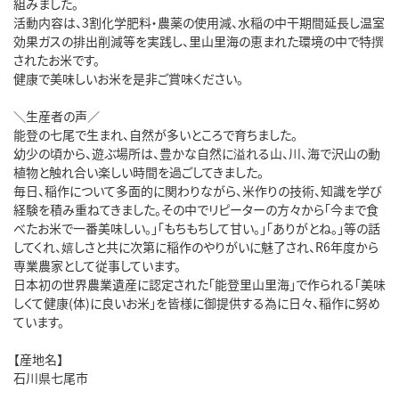
組みました。
活動内容は、3割化学肥料・農薬の使用減、水稲の中干期間延長し温室
効果ガスの排出削減等を実践し、里山里海の恵まれた環境の中で特撰
されたお米です。
健康で美味しいお米を是非ご賞味ください。
＼生産者の声／
能登の七尾で生まれ、自然が多いところで育ちました。
幼少の頃から、遊ぶ場所は、豊かな自然に溢れる山、川、海で沢山の動
植物と触れ合い楽しい時間を過ごしてきました。
毎日、稲作について多面的に関わりながら、米作りの技術、知識を学び
経験を積み重ねてきました。その中でリピーターの方々から「今まで食
べたお米で一番美味しい。」「もちもちして甘い。」「ありがとね。」等の話
してくれ、嬉しさと共に次第に稲作のやりがいに魅了され、R6年度から
専業農家として従事しています。
日本初の世界農業遺産に認定された「能登里山里海」で作られる「美味
しくて健康(体)に良いお米」を皆様に御提供する為に日々、稲作に努め
ています。
【産地名】
石川県七尾市