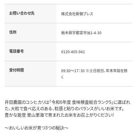
お問い合わせ先
株式会社新朝プレス
住所
栃木県宇都宮市旭1-4-30
電話番号
0120-405-941
受付時間
09:30～17：30 ※土日祝日、年末年始を除
く
井田農園のコシヒカリは「令和6年度 食味検査総合ランクS」に選ばれ
た、大粒で食べ応えのある、粒感と粘りのバランスがいいお米です。
豊かな能登 里山里海で育まれたお米をお召上がりください！
～おいしいお米が育つ3つの秘訣～