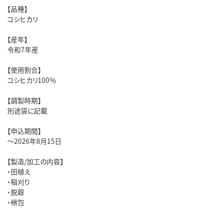
【品種】
コシヒカリ
【産年】
令和7年産
【使用割合】
コシヒカリ100％
【調製時期】
別途袋に記載
【申込期間】
～2026年8月15日
【製造/加工の内容】
・田植え
・稲刈り
・脱穀
・梱包