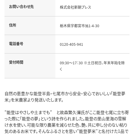
お問い合わせ先
株式会社新朝プレス
住所
栃木県宇都宮市旭1-4-30
電話番号
0120-405-941
受付時間
09:30～17：30 ※土日祝日、年末年始を除
く
自然の恵豊かな能登半島・七尾市から安全・安心でおいしい「能登夢
米」を米農家より発送いたします。
”能登はやさしや土までも” と故森繁久彌氏がここ能登七尾に立ち寄
った際に「能登の夢」という詩を作られました。能登の里山里海の雪解
け水を使い、可能な限り農薬を減らせた色、艶、共に申し分のない粘り
気のあるお米です。そんなふるさとを思い”能登夢米”と名付けた1品で