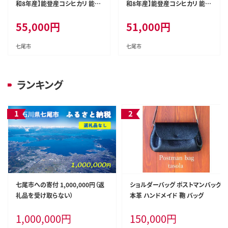
和8年産】能登産コシヒカリ 能登
和8年産】能登産コシヒカリ 能登
夢米15kg（精米5kg×3袋） ※20
夢米15kg（玄米5kg×3袋） ※20
55,000
円
51,000
円
26年10月～発送
26年10月～発送
七尾市
七尾市
ランキング
七尾市への寄付 1,000,000円（返
ショルダーバッグ ポストマンバッグ
礼品を受け取らない）
本革 ハンドメイド 鞄 バッグ
1,000,000
円
150,000
円