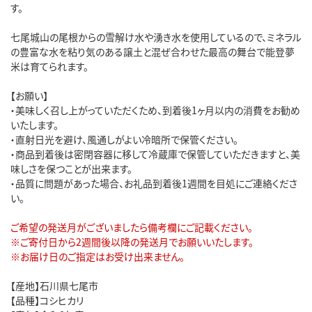
す。
七尾城山の尾根からの雪解け水や湧き水を使用しているので、ミネラル
の豊富な水を粘り気のある譲土と混ぜ合わせた最高の舞台で能登夢
米は育てられます。
【お願い】
・美味しく召し上がっていただくため、到着後1ヶ月以内の消費をお勧め
いたします。
・直射日光を避け、風通しがよい冷暗所で保管ください。
・商品到着後は密閉容器に移して冷蔵庫で保管していただきますと、美
味しさを保つことが出来ます。
・品質に問題があった場合、お礼品到着後1週間を目処にご連絡くださ
い。
ご希望の発送月がございましたら備考欄にご記載ください。
※ご寄付日から2週間後以降の発送月でお願いいたします。
※お届け日のご指定はお受け出来ません。
【産地】石川県七尾市
【品種】コシヒカリ