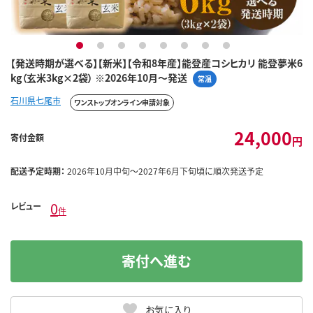
1
2
3
4
5
6
7
8
【発送時期が選べる】【新米】【令和8年産】能登産コシヒカリ 能登夢米6
kg（玄米3kg×2袋） ※2026年10月～発送
常温
石川県七尾市
ワンストップオンライン申請対象
24,000
寄付金額
円
配送予定時期：
2026年10月中旬～2027年6月下旬頃に順次発送予定
0
レビュー
件
寄付へ進む
お気に入り