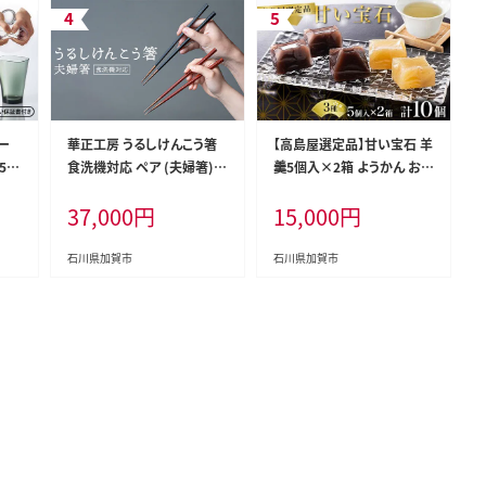
ー
華正工房 うるしけんこう箸
【高島屋選定品】甘い宝石 羊
5個
食洗機対応 ペア (夫婦箸)
羹5個入×2箱 ようかん お菓
割れな
化粧箱入り F6P-2841
子 和菓子 おやつ スイーツ
37,000
円
15,000
円
贈り物
一口サイズ ミニサイズ 低カ
ロリー 贈り物 ギフト F6P-28
39
石川県加賀市
石川県加賀市