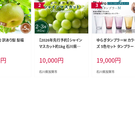
約 訳あり梨 梨福
【2026年先行予約】シャイン
ゆらぎタンブラーM カラ
マスカット約1kg 石川県加
ズ 5色セット タンブラー 
賀市産（ご家庭用） シャイン
セット 320ml コップ 
0
円
10,000
円
19,000
円
マスカット マスカット ぶどう
い 保証書付き 日本製 
ぶどうぶどう 葡萄 デザート
ギフト F6P-2018
フルーツフルーツフルーツ
石川県加賀市
石川県加賀市
フルーツ 果物 くだもの 果
実 食品 F6P-2629