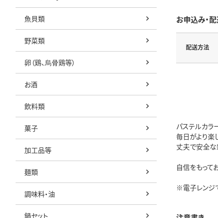
魚貝類
お申込み・配
野菜類
配送方法
卵（鶏、烏骨鶏等）
お酒
飲料類
パステルカラ
菓子
毎日がより楽
丈夫で安全な
加工品等
自信をもって
麺類
※電子レンジ
調味料・油
鍋セット
注意書き