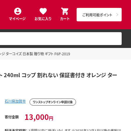
ご利用可能ポイント
マイページ
お気に入り
カート
ンジ ターコイズ 日本製 贈り物 ギフト F6P-2019
ト 240ml コップ 割れない 保証書付き オレンジ ター
石川県加賀市
ワンストップオンライン申請対象
13,000
寄付金額
円
配送予定時期：
1週間以内に発送いたします ※2025年12月1日以降の寄附は