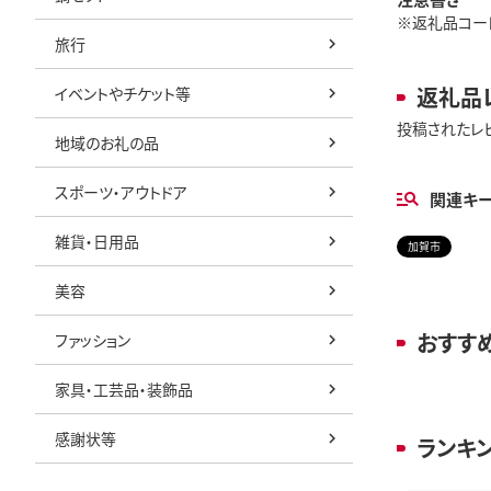
※返礼品コード: 
旅行
返礼品
イベントやチケット等
投稿されたレ
地域のお礼の品
スポーツ・アウトドア
関連キ
雑貨・日用品
加賀市
美容
おすす
ファッション
家具・工芸品・装飾品
感謝状等
ランキ