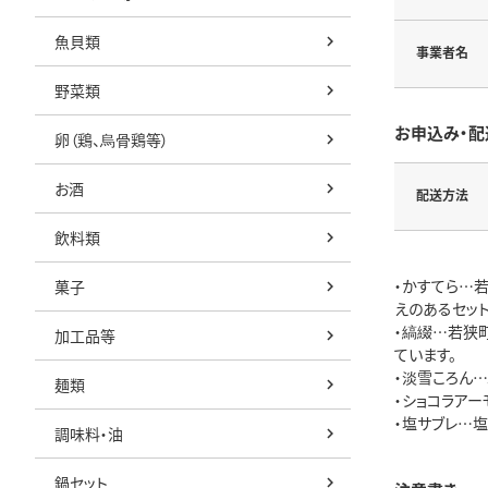
魚貝類
事業者名
野菜類
お申込み・配
卵（鶏、烏骨鶏等）
お酒
配送方法
飲料類
・かすてら…
菓子
えのあるセット
・縞綴…若狭
加工品等
ています。
・淡雪ころん
麺類
・ショコラア
・塩サブレ…
調味料・油
鍋セット