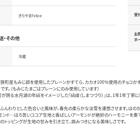
受
きらやまFelice
お
送・その他
ホ
冷蔵
若狭町産もみじ卵を使用したプレーンかすてら、カカオ100％使用のチョコ
です。（もみじたまごはプレーンにのみ使用しています）
町が誇る水月湖の年縞をイメージした『縞綴（しまつづり）』は、1年1年丁寧
…ふんわりとした色合いと風味が、春先の柔らかな淡雪を連想させます。ほの
ーモンド…ほろ苦いココア生地と香ばしいアーモンドが絶妙のハーモニーを奏で
塩のトッピングが生地の甘みを引き立て、病みつきになる美味しさです。