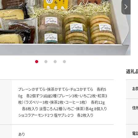
1
2
3
4
返礼
お
プレーンかすてら・抹茶かすてら・チョコかすてら 各約5
0g 各2個ずつ 縞綴2種（プレーン3枚・いちご2枚・紅茶3
枚）（ラズベリー3枚・抹茶2枚・コーヒー3枚） 各約12g
住
各8枚入り 淡雪ころん2種（いちご・抹茶）各4g 8個入り
ショコラアーモンド2つ 塩サブレ2つ 各2枚入り
電
あり