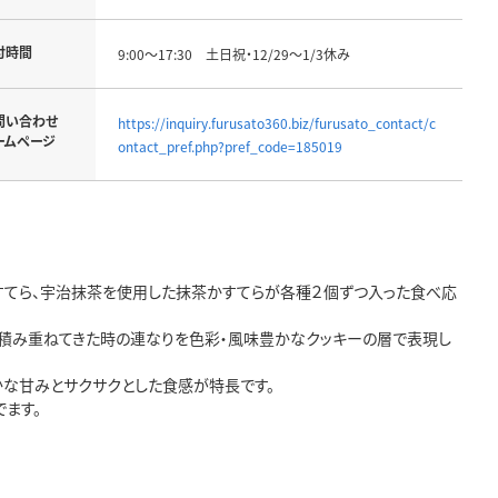
付時間
9:00～17:30 土日祝・12/29～1/3休み
問い合わせ
https://inquiry.furusato360.biz/furusato_contact/c
ームページ
ontact_pref.php?pref_code=185019
かすてら、宇治抹茶を使用した抹茶かすてらが各種２個ずつ入った食べ応
に積み重ねてきた時の連なりを色彩・風味豊かなクッキーの層で表現し
かな甘みとサクサクとした食感が特長です。
ます。