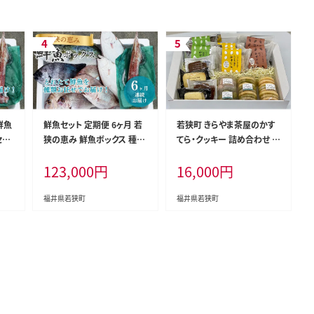
鮮魚
鮮魚セット 定期便 6ヶ月 若
若狭町 きらやま茶屋のかす
セッ
狭の恵み 鮮魚ボックス 種類
てら・クッキー 詰め合わせ お
お魚
はお任せ 魚 お魚 セット 詰
菓子 カステラ 焼菓子
123,000
円
16,000
円
セット
め合わせ 魚介 魚介類 海鮮
 若
海鮮セット 6回 半年 お楽し
み 福井 福井県 若狭町
福井県若狭町
福井県若狭町