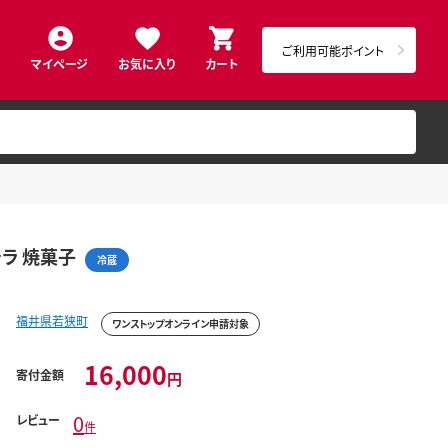
ご利用可能ポイント
マイページ
お気に入り
カート
テラ 焼菓子
冷蔵
福井県若狭町
ワンストップオンライン申請対象
16,000
寄付金額
円
0
レビュー
件