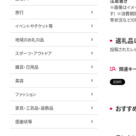
注意書き
※画像はイメ
旅行
す） ※消費
育状況などの影
イベントやチケット等
返礼品
地域のお礼の品
投稿されたレ
スポーツ・アウトドア
雑貨・日用品
関連キ
美容
若狭町
ファッション
おすす
家具・工芸品・装飾品
感謝状等