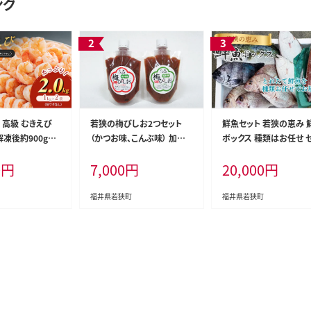
ング
 高級 むきえび
若狭の梅びしお2つセット
鮮魚セット 若狭の恵み 
(解凍後約900g×
（かつお味、こんぶ味） 加工
ボックス 種類はお任せ 
なし 冷凍 加工食
食品 カツオ 昆布 コンブ
ト 詰め合わせ 鮮魚 魚 
0
円
7,000
円
20,000
円
魚介 魚介類 海鮮 海鮮
旬の魚 新鮮 福井 福井県
狭町
福井県若狭町
福井県若狭町