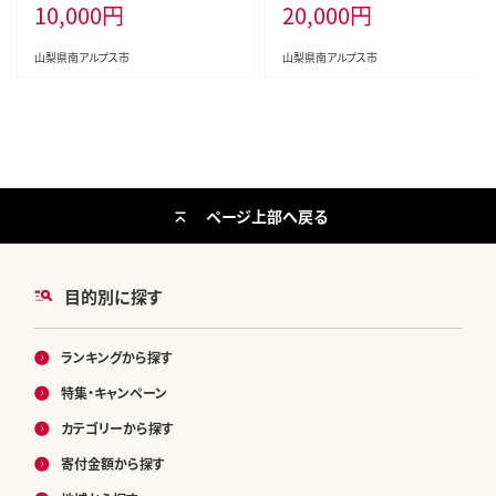
10,000
円
20,000
円
ャインマスカット1.2kg以上（2～3
ャインマスカット2.2kg以上（3～5
房） クール便発送 ALPAG007
房） クール便発送 ALPAG011
山梨県南アルプス市
山梨県南アルプス市
ページ上部へ戻る
目的別に探す
ランキングから探す
特集・キャンペーン
カテゴリーから探す
寄付金額から探す