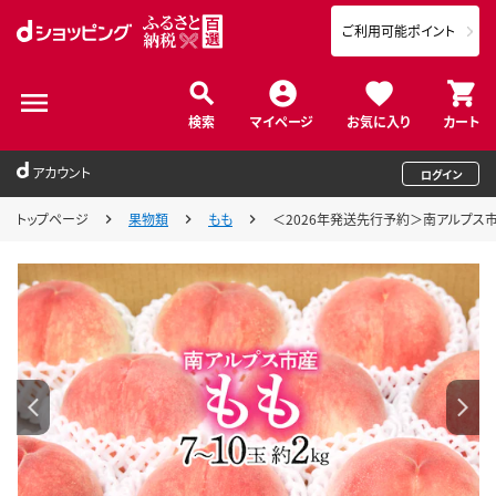
ご利用可能ポイント
検索
マイページ
お気に入り
カート
アカウント
ログイン
トップページ
果物類
もも
＜2026年発送先行予約＞南アルプス市産も