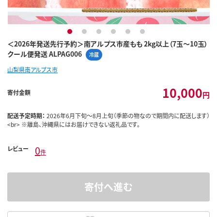
1
2
3
4
5
6
＜2026年発送先行予約＞南アルプス市産もも 2kg以上（7玉～10玉）
クール便発送 ALPAG006
冷蔵
山梨県南アルプス市
10,000
寄付金額
円
配送予定時期：
2026年6月下旬～8月上旬（季節の物なので期間内に配送します）
<br> ※離島、沖縄県にはお届けできない返礼品です。
0
レビュー
件
寄付へ進む