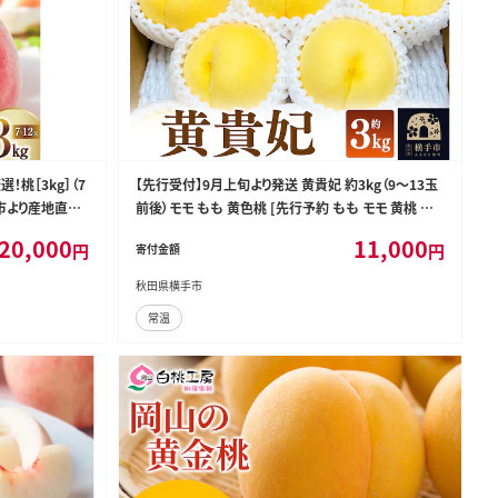
！桃［3kg］（7
【先行受付】9月上旬より発送 黄貴妃 約3kg（9～13玉
市より産地直送
前後）モモ もも 黄色桃 [先行予約 もも モモ 黄桃 黄
N
色桃 果物 フルーツ 横手産 秋田産 秋田県産]
20,000
11,000
円
円
寄付金額
秋田県横手市
常温