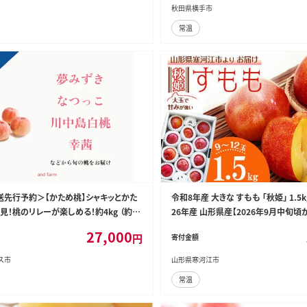
秋田県横手市
常温
発送先行予約＞【かため桃】シャキッとかた
令和8年産 大きな すもも 「秋姫」 1.5kg（
！桃のリレーが楽しめる！約4kg （約10
26年産 山形県産【2026年9月中旬
DS015
送予定】※ 配送不可 沖縄・離島 012-B
27,000
円
寄付金額
ス市
山形県寒河江市
常温