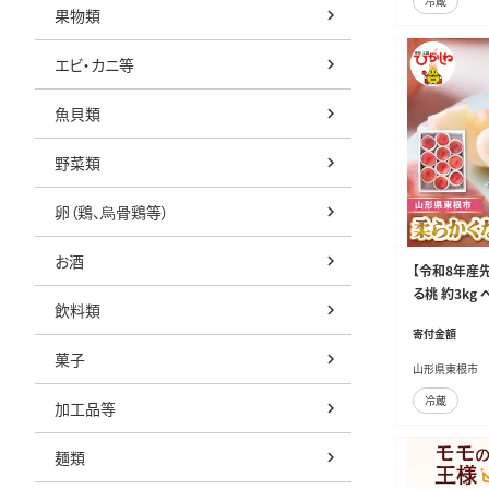
冷蔵
果物類
エビ・カニ等
魚貝類
野菜類
卵（鶏、烏骨鶏等）
お酒
【令和8年産
る桃 約3kg
飲料類
005
寄付金額
菓子
山形県東根市
冷蔵
加工品等
麺類