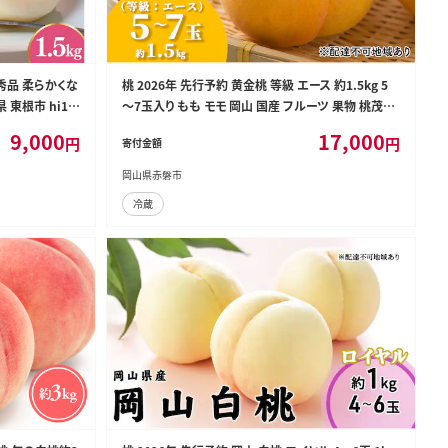
秀品 柔らかくな
桃 2026年 先行予約 黄金桃 等級 エース 約1.5kg 5
 東根市 hi10
～7玉入り もも モモ 岡山 国産 フルーツ 果物 桃茂実
苑 果肉
9,000
17,000
円
円
寄付金額
岡山県赤磐市
冷蔵