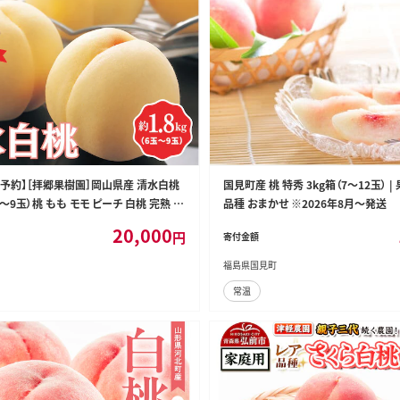
先行予約】［拝郷果樹園］岡山県産 清水白桃
国見町産 桃 特秀 3kg箱（7～12玉） |
玉～9玉）桃 もも モモ ピーチ 白桃 完熟 朝
品種 おまかせ ※2026年8月～発送
 食べごろ 食べ頃 フルーツ 果物 くだもの
20,000
円
寄付金額
送 産直 特産 特産品 送料無料 食べ比
町
福島県国見町
常温