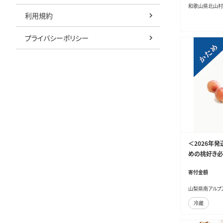
和歌山県北山村
利用規約
プライバシーポリシー
＜2026年
めの桃好き必見
~12玉） ALP
寄付金額
山梨県南アルプ
冷蔵