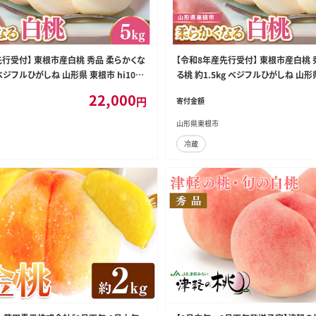
先行受付】 東根市産白桃 秀品 柔らかくな
【令和8年産先行受付】 東根市産白桃 
 ベジフルひがしね 山形県 東根市 hi104-
る桃 約1.5kg ベジフルひがしね 山形県
4-003
22,000
円
寄付金額
山形県東根市
冷蔵