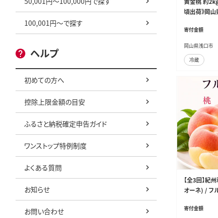
50,001円～100,000円で探す
黄金桃 約2k
頃出荷》岡山県
【配送不可地域あ
100,001円～で探す
寄付金額
_13500_2kg-
岡山県浅口市
ヘルプ
冷蔵
初めての方へ
控除上限金額の目安
ふるさと納税確定申告ガイド
ワンストップ特例制度
よくある質問
【全3回】紀
お知らせ
オーネ) / フ
どう 葡萄 シ
寄付金額
お問い合わせ
4】