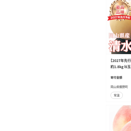
【2027年
約1.8kg（6
採り 新鮮 旬
寄付金額
岡山産 産地直
べ 岡山 鏡野
岡山県鏡野町
常温