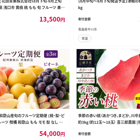
g 花田青果株式会社《8月下旬-9月上旬
【8月中旬～8月下旬発送予定】津軽の
 浅口市 黄桃 桃 もも 旬 フルーツ 果物
kg
り】（離島） ---124_c2530_8c9a_25
13,500
円
寄付金額
--
青森県平川市
常温
州和歌山産旬のフルーツ定期便 (桃・梨・ピ
季節の赤い桃（あかつき、まどか、川中
ルーツ 柑橘 和歌山 もも モモ 梨 なし ぶ
約3kg（約12玉～18玉） 喜三郎農園 
ャインマスカット ピオーネ 紫苑 【tkb42
桃 もも モモ 果物 フルーツ 家庭用]
54,000
円
寄付金額