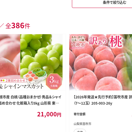
条件で絞り込む
386
／ 全
件
 東根市産 白桃（品種おまかせ）秀品＆シャイ
【2026年発送★先行予約】笛吹市産 訳
め合わせ 化粧箱入り3kg 山形県 東根
（7～12玉） 205-003-26y
8
21,000
円
寄付金額
山梨県笛吹市