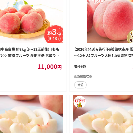
中島白桃 約3kg（9～13玉前後） [もも
【2026年発送★先行予約】笛吹市産 厳選
くとう 果物 フルーツ 産地直送 お取り寄
～12玉入）フルーツ大国！山梨県笛吹
209-002-26y OUTTA REACH JAPA
11,000
円
寄付金額
山梨県笛吹市
常温