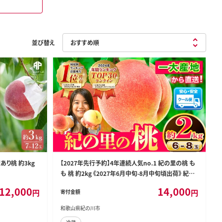
並び替え
あり桃 約3kg
【2027年先行予約】4年連続人気no.1 紀の里の桃 も
も 桃 約2kg 《2027年6月中旬-8月中旬頃出荷》 紀の
里の桃 6～8玉入り 旬の桃を厳選 あかつき モモ 果物
12,000
14,000
円
円
寄付金額
フルーツ あかつき 白鳳 日川白鳳 八旗白鳳 清水白桃
川中島白桃 つきあかり---wfn_cwlocal251_6c8c_26
和歌山県紀の川市
_14000_2kg---