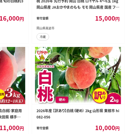
桃 旬の白桃約3
桃 2026年 先行予約 岡山 白桃 ロイヤル 4～6玉 1kg
岡山県産 JAおかやまのもも モモ 岡山県産 国産 フル
ーツ 果物 ギフト
16,000
15,000
円
円
寄付金額
岡山県高梁市
冷蔵
島白桃）家庭用
2026年産 【訳あり】白桃（硬め） 2kg 山形県 東根市 hi
[秋田県 横手市
082-056
11,000
10,000
円
円
寄付金額