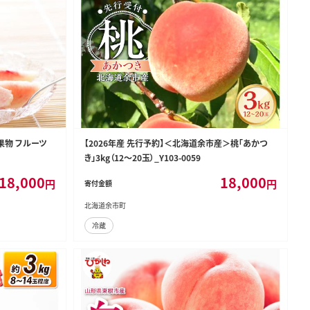
 果物 フルーツ
【2026年産 先行予約】＜北海道余市産＞桃「あかつ
き」3kg（12～20玉）_Y103-0059
18,000
18,000
円
円
寄付金額
北海道余市町
冷蔵