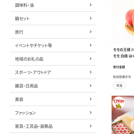
調味料・油
鍋セット
旅行
イベントやチケット等
モモの王様 川
モモ 白桃 は
地域のお礼の品
せ]
寄付金額
スポーツ・アウトドア
秋田県横手市
雑貨・日用品
常温
美容
ファッション
家具・工芸品・装飾品