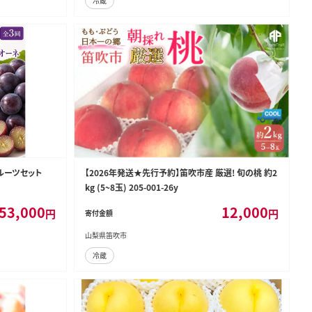
冷蔵
ルーツセット
【2026年発送★先行予約】笛吹市産 厳選! 旬の桃 約2
kg (5~8玉) 205-001-26y
53,000
12,000
円
円
寄付金額
山梨県笛吹市
冷蔵