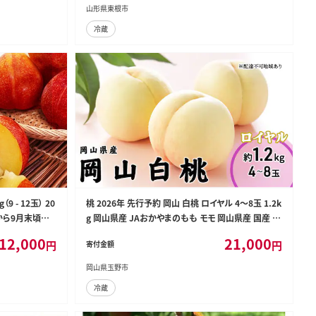
山形県東根市
冷蔵
9 - 12玉） 20
桃 2026年 先行予約 岡山 白桃 ロイヤル 4～8玉 1.2k
頃から9月末頃発
g 岡山県産 JAおかやまのもも モモ 岡山県産 国産 フ
-MM020
ルーツ 果物 ギフト
12,000
21,000
円
円
寄付金額
岡山県玉野市
冷蔵