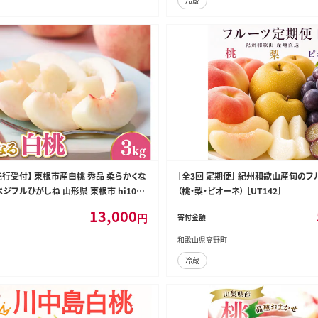
冷蔵
先行受付】 東根市産白桃 秀品 柔らかくな
［全3回 定期便］ 紀州和歌山産旬のフ
 ベジフルひがしね 山形県 東根市 hi104-
（桃・梨・ピオーネ） ［UT142］
13,000
円
寄付金額
和歌山県高野町
冷蔵