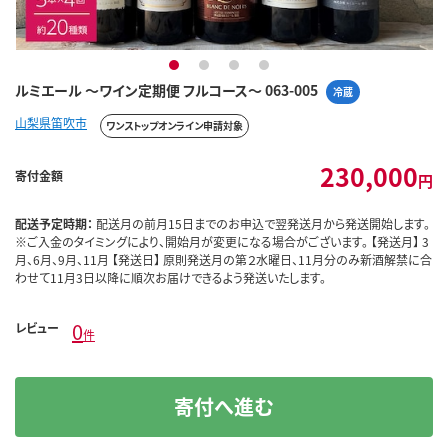
1
2
3
4
ルミエール ～ワイン定期便 フルコース～ 063-005
冷蔵
山梨県笛吹市
ワンストップオンライン申請対象
230,000
寄付金額
円
配送予定時期：
配送月の前月15日までのお申込で翌発送月から発送開始します。
※ご入金のタイミングにより、開始月が変更になる場合がございます。 【発送月】 3
月、6月、9月、11月 【発送日】 原則発送月の第２水曜日、11月分のみ新酒解禁に合
わせて11月3日以降に順次お届けできるよう発送いたします。
0
レビュー
件
寄付へ進む