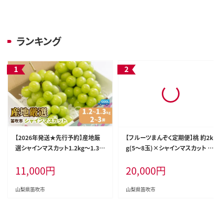
ランキング
【2026年発送★先行予約】産地厳
【フルーツまんぞく定期便】桃 約2k
選シャインマスカット1.2kg～1.3k
g(5～8玉)×シャインマスカット 1.
g（2房～3房）※沖縄・離島配送不
2kg以上(2～3房) 126-025
11,000
円
20,000
円
可※ 106-003-26y
山梨県笛吹市
山梨県笛吹市