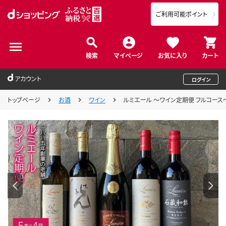
ご利用可能ポイント
検索
マイページ
お気に入り
カート
アカウント
ログイン
トップページ
お酒
ワイン
ルミエール ～ワイン定期便 フルコース～ 0