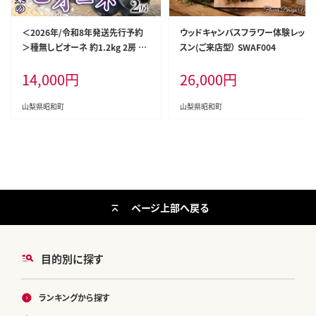
＜2026年/令和8年発送先行予約
ウッドキャンバスフラワー体験レッ
＞種無しピオーネ 約1.2kg 2房 S
スン(ご来店型） SWAF004
WAO001
14,000
円
26,000
円
山梨県昭和町
山梨県昭和町
ページ上部へ戻る
目的別に探す
ランキングから探す