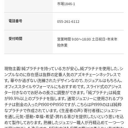
市場1846-1
電話番号
055-261-6112
受付時間
営業時間 9:00～18:00 土日祝日・年末年
始休業
現物主義!純プラチナを持っている方が安心。純プラチナを使用した、シ
ンプルなのに存在感は抜群の定番人気のアズキチェーンネックレスで
す。 華やか過ぎない洗練されたデザインなので、カジュアルはもちろん、
オフィススタイルやフォーマルにもおすすめです。 スライド式のアジャス
ター付きなのでお好みの長さに調整ができます。 「純プラチナ」は純度
が99.9%以上のプラチナを指します。 通常ジュエリーに使用されるプラ
チナは割金の入ったPt900やPt950ですが、こちらはPt999のほぼ純粋
なプラチナで作成されています。 《生産者の声》 寄付者様にジュエリー
を通し元気・感動・幸福・希望・誇れる喜びを提供したいという思いを込
めて製作しております。 熟練したジュエリー職人が丹精込めて一つ一つ