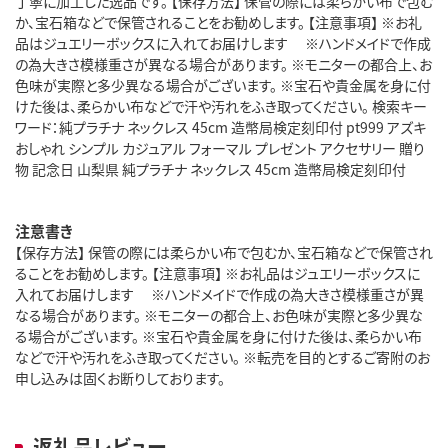
丁寧に加工した逸品です。 【保存方法】 保管の際には柔らかい布で包む
か、宝石箱などで保管されることをお勧めします。 【注意事項】 ※お礼
品はジュエリーボックスに入れてお届けします ※ハンドメイドで作成
の為大きさ模様重さが異なる場合があります。 ※モニターの都合上、お
色味が実際と多少異なる場合がございます。 ※宝石や貴金属を身に付
けた後は、柔らかい布などで汗や汚れをふき取ってください。 検索キー
ワード：純プラチナ ネックレス 45cm 造幣局検定刻印付 pt999 アズキ
おしゃれ シンプル カジュアル フォーマル プレゼント アクセサリー 贈り
物 記念日 山梨県 純プラチナ ネックレス 45cm 造幣局検定刻印付
注意書き
【保存方法】 保管の際には柔らかい布で包むか、宝石箱などで保管され
ることをお勧めします。 【注意事項】 ※お礼品はジュエリーボックスに
入れてお届けします ※ハンドメイドで作成の為大きさ模様重さが異
なる場合があります。 ※モニターの都合上、お色味が実際と多少異な
る場合がございます。 ※宝石や貴金属を身に付けた後は、柔らかい布
などで汗や汚れをふき取ってください。 ※転売を目的とするご寄附のお
申し込みは固くお断りしております。
返礼品レビュー