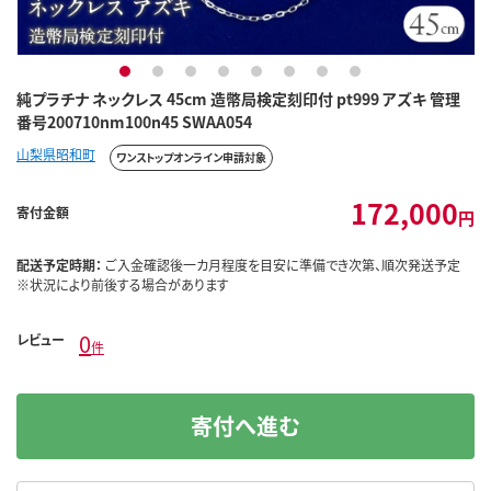
1
2
3
4
5
6
7
8
純プラチナ ネックレス 45cm 造幣局検定刻印付 pt999 アズキ 管理
番号200710nm100n45 SWAA054
山梨県昭和町
ワンストップオンライン申請対象
172,000
寄付金額
円
配送予定時期：
ご入金確認後一カ月程度を目安に準備でき次第、順次発送予定
※状況により前後する場合があります
0
レビュー
件
寄付へ進む