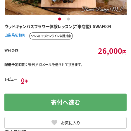
1
2
ウッドキャンバスフラワー体験レッスン(ご来店型） SWAF004
山梨県昭和町
ワンストップオンライン申請対象
26,000
寄付金額
円
配送予定時期：
後日招待メールを送らせて頂きます。
0
レビュー
件
寄付へ進む
お気に入り