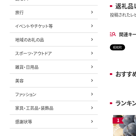
返礼品
旅行
投稿されたレ
イベントやチケット等
関連キ
地域のお礼の品
昭和町
スポーツ・アウトドア
雑貨・日用品
おすす
美容
ファッション
ランキ
家具・工芸品・装飾品
感謝状等