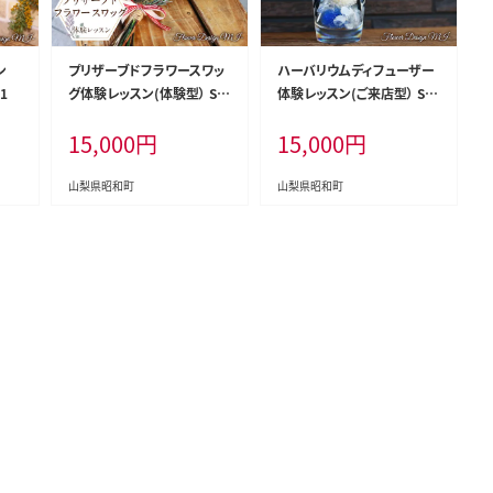
ン
プリザーブドフラワースワッ
ハーバリウムディフューザー
1
グ体験レッスン(体験型） SW
体験レッスン(ご来店型） SW
AF003
AF002
15,000
円
15,000
円
山梨県昭和町
山梨県昭和町