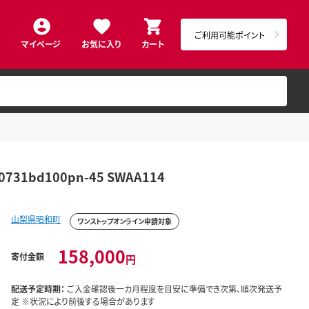
ご利用可能ポイント
マイページ
お気に入り
カート
31bd100pn-45 SWAA114
山梨県昭和町
ワンストップオンライン申請対象
158,000
寄付金額
円
配送予定時期：
ご入金確認後一カ月程度を目安に準備でき次第、順次発送予
定 ※状況により前後する場合があります