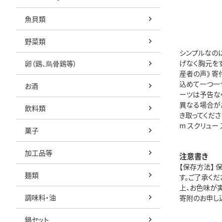
魚貝類
野菜類
シンプルなの
げなく胸元をす
卵（鶏、烏骨鶏等）
産者の声》 
込めて一つ一つ
お酒
ーツは予告な
異なる場合が
飲料類
き取ってください
m スクリュー 
菓子
加工品等
注意書き
【保存方法】
麺類
す。ご了承く
上、お色味が
調味料・油
寄附のお申し
鍋セット