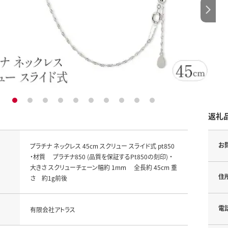
1
2
3
4
5
6
7
8
9
10
返礼
お
プラチナ ネックレス 45cm スクリュー スライド式 pt850
・材質 プラチナ850 (品質を保証するPt850の刻印) ・
大きさ スクリューチェーン幅約 1mm 全長約 45cm 重
住
さ 約1g前後
電
有限会社アトラス