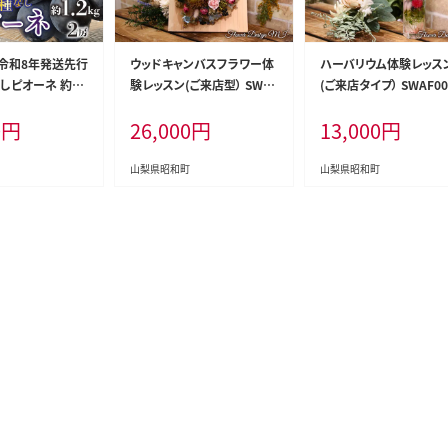
/令和8年発送先行
ウッドキャンバスフラワー体
ハーバリウム体験レッス
しピオーネ 約1.
験レッスン(ご来店型） SWAF
(ご来店タイプ） SWAF00
WAO001
004
0
円
26,000
円
13,000
円
山梨県昭和町
山梨県昭和町