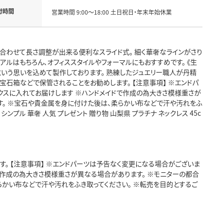
付時間
営業時間 9:00～18:00 土日祝日・年末年始休業
合わせて長さ調整が出来る便利なスライド式。 細く華奢なラインがさり
アルはもちろん、オフィススタイルやフォーマルにもおすすめです。 《生
という思いを込めて製作しております。 熟練したジュエリー職人が丹精
宝石箱などで保管されることをお勧めします。 【注意事項】 ※エンドパ
クスに入れてお届けします ※ハンドメイドで作成の為大きさ模様重さが
す。 ※宝石や貴金属を身に付けた後は、柔らかい布などで汗や汚れをふ
 シンプル 華奢 人気 プレゼント 贈り物 山梨県 プラチナ ネックレス 45c
す。 【注意事項】 ※エンドパーツは予告なく変更になる場合がございま
で作成の為大きさ模様重さが異なる場合があります。 ※モニターの都合
かい布などで汗や汚れをふき取ってください。 ※転売を目的とするご