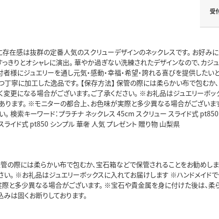
受
に存在感は抜群の定番人気のスクリューデザインのネックレスです。 お好みに
っきりとオシャレに演出。 華やか過ぎない洗練されたデザインなので、カジュ
寄付者様にジュエリーを通し元気・感動・幸福・希望・誇れる喜びを提供したい
丁寧に加工した逸品です。 【保存方法】 保管の際には柔らかい布で包むか、
く変更になる場合がございます。ご了承ください。 ※お礼品はジュエリーボッ
あります。 ※モニターの都合上、お色味が実際と多少異なる場合がございま
。 検索キーワード：プラチナ ネックレス 45cm スクリュー スライド式 pt850
スライド式 pt850 シンプル 華奢 人気 プレゼント 贈り物 山梨県
 保管の際には柔らかい布で包むか、宝石箱などで保管されることをお勧めしま
ださい。 ※お礼品はジュエリーボックスに入れてお届けします ※ハンドメイド
実際と多少異なる場合がございます。 ※宝石や貴金属を身に付けた後は、柔ら
込みは固くお断りしております。