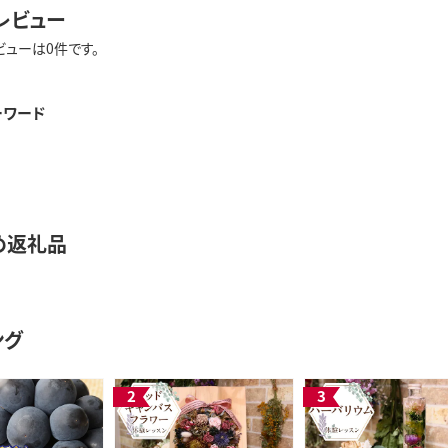
レビュー
ビューは0件です。
ーワード
め返礼品
ング