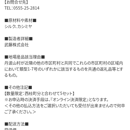
【お問合せ先】
TEL：0555-25-2814
■原材料や素材■
シルク、カシミヤ
■製造者詳細■
武藤株式会社
■地場産品該当理由■
丹波山村が近隣の他の市区町村と共同でこれらの市区町村の区域内
において類型1-7号のいずれかに該当するものを共通の返礼品等とす
るもの。
■その他注記■
【数量限定：西桂町分と合わせて5セット】
※お申込時の決済手段は、『オンライン決済限定』となります。
＜その他の払込方法をご選択いただいても受付が出来ませんので何卒
ご了承ください。＞
■配送方法■
常温便