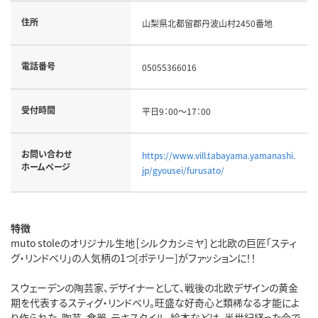
住所
山梨県北都留郡丹波山村2450番地
電話番号
05055366016
受付時間
平日9：00～17：00
お問い合わせ
https://www.vill.tabayama.yamanashi.
ホームページ
jp/gyousei/furusato/
特徴
muto stoleのオリジナル生地［シルクカシミヤ］と北欧の巨匠「スティ
グ・リンドベリ」の人気柄の1つ[ポテリー]がファッションに！！
スウェーデンの陶芸家、デザイナーとして、戦後の北欧デザインの黄金
期を代表するスティグ・リンドベリ。旺盛な好奇心と類稀なる才能によ
り作られた、陶芸、食器、テキスタイル、絵本などは、半世紀経った今で