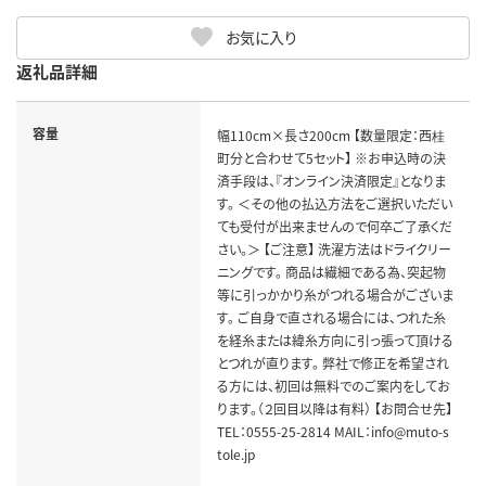
お気に入り
返礼品詳細
容量
幅110cm×長さ200cm 【数量限定：西桂
町分と合わせて5セット】 ※お申込時の決
済手段は、『オンライン決済限定』となりま
す。 ＜その他の払込方法をご選択いただい
ても受付が出来ませんので何卒ご了承くだ
さい。＞ 【ご注意】 洗濯方法はドライクリー
ニングです。 商品は繊細である為、突起物
等に引っかかり糸がつれる場合がございま
す。 ご自身で直される場合には、つれた糸
を経糸または緯糸方向に引っ張って頂ける
とつれが直ります。 弊社で修正を希望され
る方には、初回は無料でのご案内をしてお
ります。（２回目以降は有料） 【お問合せ先】
TEL：0555-25-2814 MAIL：info@muto-s
tole.jp