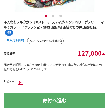
1
2
3
ふんわりシルクカシミヤストール スティグ・リンドベリ ポテリー マ
ルチカラー ／ ファッション 織物 山梨県【西桂町との共通返礼品】
常温
山梨県丹波山村
ワンストップオンライン申請対象
127,000
寄付金額
円
配送予定時期：
決済から30日前後以内に発送 ※在庫が無い場合は発送に3ヶ月
程お時間をいただくことがあります
0
レビュー
件
寄付へ進む