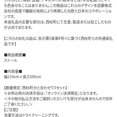
も色あせることはありません。この商品はこれらのデザインを武藤株式
会社の高度で繊細な技術により再現した北欧と日本のコラボレーショ
ンです。
本返礼品の主要な部分は、西桂町にて生産、製造または加工したもの
が占めております。
【こちらのお礼の品は、告示第5条第8号イに基づく西桂町との共通返礼
品です】
■商品概要■
ストール
■内容量■
幅110cm×長さ200cm
【数量限定：西桂町分と合わせて5セット】
※お申込時の決済手段は、『オンライン決済限定』となります。
＜その他の払込方法をご選択いただいても受付が出来ませんので何卒
ご了承ください。＞
【ご注意】
洗濯方法はドライクリーニングです。