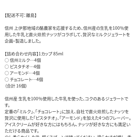
【配送不可：離島】
信州 上伊那地域の酪農家を応援するため、信州産の生乳を100％使
用した牛乳と直火焙煎ナッツがコラボして、贅沢なミルクジェラートを
企画・製造しました。
【詰め合わせ内容】1カップ 85ml
○ 信州ミルク…4個
○ ピスタチオ…4個
○ アーモンド…4個
○ チョコレート…4個
（合計 16個）
信州産 生乳を100％使用した牛乳を使った、コクのあるジェラートで
す。
定番の「ミルク」、「チョコレート」に加え、自社で直火焙煎したナッツを
贅沢に使用した「ピスタチオ」、「アーモンド」を加えた4つのフレーバー。
アイスクリームが好きな方にはもちろん、ナッツが好きな方にも満足い
ただける商品です。
少し柔らかくした後、軽くスプーンで練ってください。滑らかさが増し、香