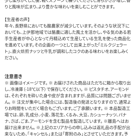
りと風味が広まり、より豊かな味わいを楽しむことができます。
【生産者の声】
年々、長野県においても酪農家が減少しています。そのような状況下に
おいても、上伊那地域では酪農に適した風土を活かし、やる気のある若
手生産者が中心となって丹精込めて生産している生乳を使った商品化
を進めています。その企画の一つとして出来上がった「ミルクジェラー
ト」、直火焙煎ナッツと牛乳が調和したコクのある味わいをお楽しみく
ださい。
注意書き
※ 画像はイメージです。 ※ お届けされた商品はただちに箱から取り出
し、冷凍庫（-18℃以下）で保存してください。 ※ ピスタチオ、アーモンド
は、それぞれを砕いた身や皮が含まれますが、品質には問題ございませ
ん。 ※ 注文が集中した場合には、製造後の発送となりますので、通常よ
りお時間をいただく場合もございます。ご了承願います。 ※ 本品製造工
場では、卵、乳成分、小麦、落花生、くるみ、大豆、カシューナッツ、バナ
ナ、さば、ごま、アーモンドを含む製品を製造しています。 ※離島へはお
届け出来ません。 ※上記のエリアからの申し込みは返礼品の手配が出
来ないため、「キャンセル」または「寄附のみ」とさせていただきます。予