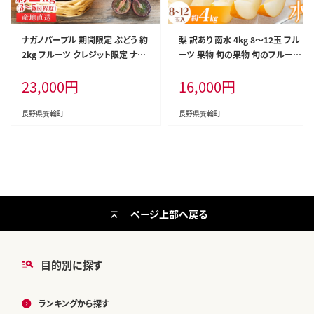
ナガノパープル 期間限定 ぶどう 約
梨 訳あり 南水 4kg 8～12玉 フル
2kg フルーツ クレジット限定 ナガ
ーツ 果物 旬の果物 旬のフルーツ
ノパープル
甘い
23,000
円
16,000
円
長野県箕輪町
長野県箕輪町
ページ上部へ戻る
目的別に探す
ランキングから探す