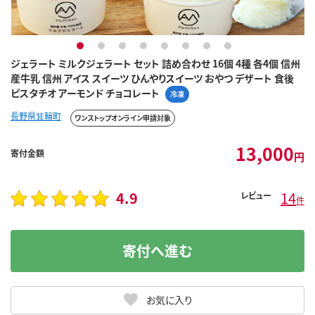
1
2
3
4
5
6
7
8
ジェラート ミルクジェラート セット 詰め合わせ 16個 4種 各4個 信州
産牛乳 信州 アイス スイーツ ひんやりスイーツ おやつ デザート 食後
ピスタチオ アーモンド チョコレート
冷凍
長野県箕輪町
ワンストップオンライン申請対象
13,000
寄付金額
円
4.9
14
レビュー
件
寄付へ進む
お気に入り