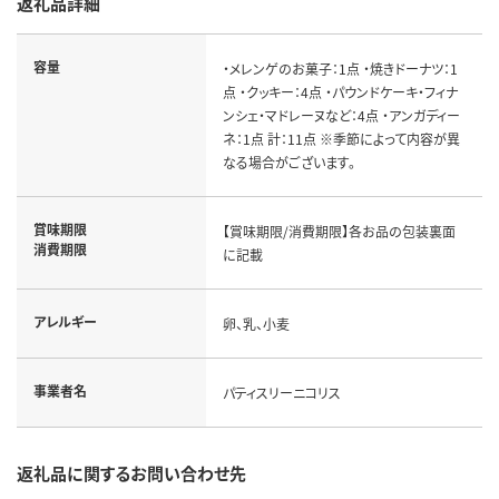
返礼品詳細
容量
・メレンゲのお菓子：1点 ・焼きドーナツ：1
点 ・クッキー：4点 ・パウンドケーキ・フィナ
ンシェ・マドレーヌなど：4点 ・アンガディー
ネ：1点 計：11点 ※季節によって内容が異
なる場合がございます。
賞味期限
【賞味期限/消費期限】各お品の包装裏面
消費期限
に記載
アレルギー
卵、乳、小麦
事業者名
パティスリーニコリス
返礼品に関するお問い合わせ先