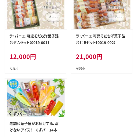
ラ・パニエ 可児そだち洋菓子詰
ラ・パニエ 可児そだち洋菓子詰
合せ Aセット【0019-001】
合せ Bセット【0019-002】
12,000
円
21,000
円
可児市
可児市
老舗和菓子屋がお届けする、溶
けないアイス！ くずバー14本セ
ット 【0046-001】