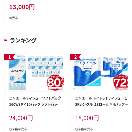
13,000
円
可児市
ランキング
エリエールティシューソフトパック
エリエール トイレットティシュー 1
160W8P×10パック ソフトパック
8Rシングル（18ロール×4パック）
ティッシュ ティッシュペーパー 箱な
トイレットペーパー シングル【0101
24,000
円
18,000
円
し【0101-003】ソフトパック ティッ
-001】香り付き 55m巻 日用品 トイ
シュ ティッシュペーパー 箱なし 日
レ 新生活 備蓄 防災 消耗品 生活雑
用品 新生活 備蓄 防災 消耗品 生
貨 生活用品 ストック パルプ100％
岐阜県可児市
岐阜県可児市