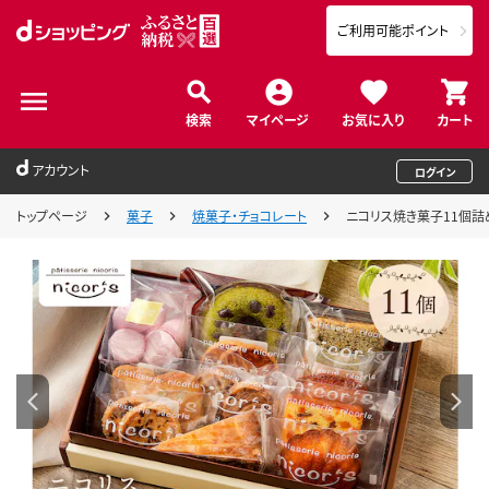
ご利用可能ポイント
検索
マイページ
お気に入り
カート
アカウント
ログイン
トップページ
菓子
焼菓子・チョコレート
ニコリス焼き菓子11個詰め合