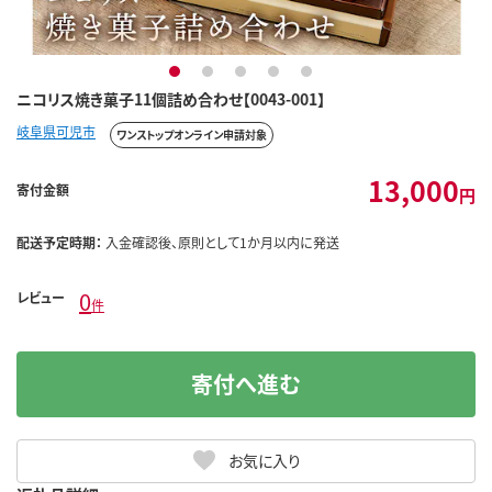
1
2
3
4
5
ニコリス焼き菓子11個詰め合わせ【0043-001】
岐阜県可児市
ワンストップオンライン申請対象
13,000
寄付金額
円
配送予定時期：
入金確認後、原則として1か月以内に発送
0
レビュー
件
寄付へ進む
お気に入り