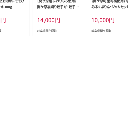
以上】飛騨牛モモひ
【関ケ原産ふわりもち使用】
【関ケ原町産苺福使用】
キ300g
関ケ原裏切り餃子（白餃子50
みるくぷりん・ジャムセッ
個の内激甘3個入り）
0
円
14,000
円
10,000
円
町
岐阜県関ケ原町
岐阜県関ケ原町