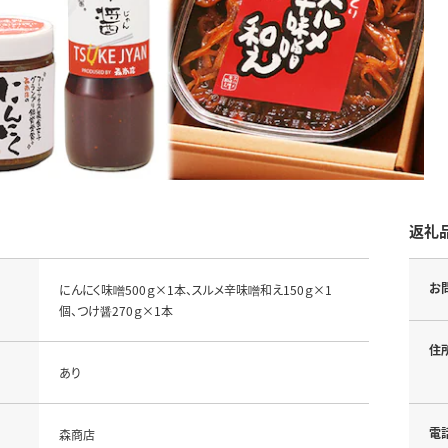
返礼
お
にんにく味噌500ｇ×1本、スルメ辛味噌和え150ｇ×1
個、つけ醤270ｇ×1本
住
あり
電
森商店