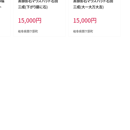
苺福
黒御影石マウスパッド石田
黒御影石マウスパッド石田
ト
三成(下がり藤に石)
三成(大一大万大吉)
15,000
円
15,000
円
岐阜県関ケ原町
岐阜県関ケ原町