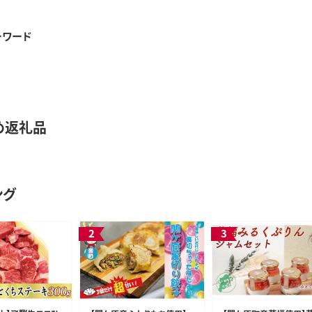
ーワード
め返礼品
ング