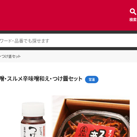
検索
・つけ醤セット
噌・スルメ辛味噌和え・つけ醤セット
常温