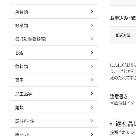
魚貝類
お申込み・配
野菜類
配送方法
卵（鶏、烏骨鶏等）
お酒
にんにく味噌
飲料類
え、一さじが
えのたれです
菓子
加工品等
注意書き
※画像はイメージ
麺類
調味料・油
返礼品
投稿されたレ
鍋セット