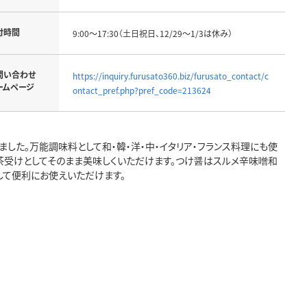
付時間
9:00～17:30（土日祝日、12/29～1/3は休み）
問い合わせ
https://inquiry.furusato360.biz/furusato_contact/c
ームページ
ontact_pref.php?pref_code=213624
した。万能調味料として和・韓・洋・中・イタリア・フランス料理にも使
茶受けとしてそのまま美味しくいただけます。つけ醤はスルメ辛味噌和
して便利にお使えいただけます。