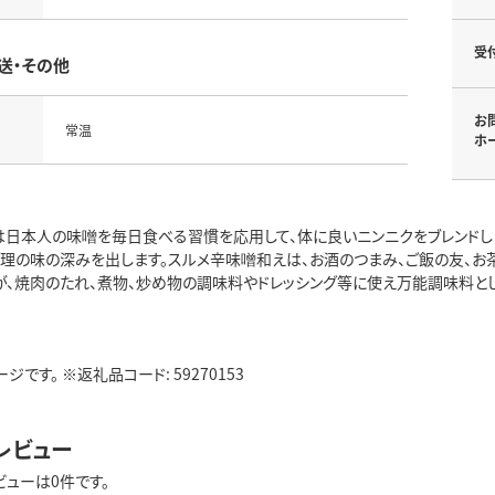
受
送・その他
お
常温
ホ
は日本人の味噌を毎日食べる習慣を応用して、体に良いニンニクをブレンドしま
料理の味の深みを出します。スルメ辛味噌和えは、お酒のつまみ、ご飯の友、お
が、焼肉のたれ、煮物、炒め物の調味料やドレッシング等に使え万能調味料と
です。 ※返礼品コード: 59270153
レビュー
ビューは0件です。