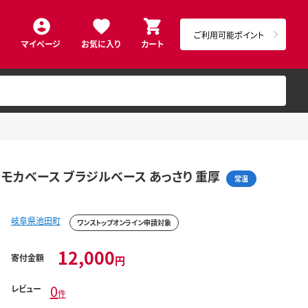
ご利用可能ポイント
マイページ
お気に入り
カート
 モカベース ブラジルベース あっさり 重厚
常温
岐阜県池田町
ワンストップオンライン申請対象
12,000
寄付金額
円
0
レビュー
件