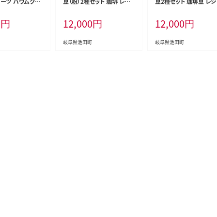
イーツ バウムクー
豆（粉）2種セット 珈琲 レジ
豆2種セット 珈琲豆 レ
ェーロブレンド モカベース
ーロブレンド モカベース
0
円
12,000
円
12,000
円
ブラジルベース あっさり 重
ラジルベース あっさり 
厚
岐阜県池田町
岐阜県池田町