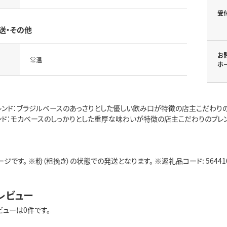
受
送・その他
お
常温
ホ
レンド：ブラジルベースのあっさりとした優しい飲み口が特徴の店主こだわりの
ンド：モカベースのしっかりとした重厚な味わいが特徴の店主こだわりのブレン
ジです。 ※粉（粗挽き）の状態での発送となります。 ※返礼品コード: 564410
レビュー
ビューは0件です。