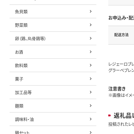
魚貝類
お申込み・配
野菜類
配送方法
卵（鶏、烏骨鶏等）
お酒
レジェーロブ
飲料類
グラーベブレ
菓子
注意書き
加工品等
※画像はイメー
麺類
返礼品
調味料・油
投稿されたレ
鍋セット