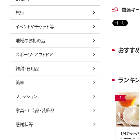
関連キ
旅行
池田町
イベントやチケット等
地域のお礼の品
おすす
スポーツ・アウトドア
雑貨・日用品
ランキ
美容
ファッション
家具・工芸品・装飾品
感謝状等
1/4カット