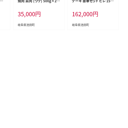
ジェ
焼肉 肩肉 (ウデ) 500g×2
テーキ 豪華セット ヒレ 150g
 ブ
計1kg A5 和牛
×8枚 サーロイン 180g×5
35,000
円
162,000
円
重厚
枚 計2.1kg 和牛
岐阜県池田町
岐阜県池田町