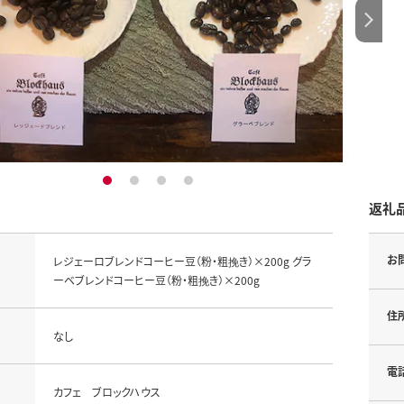
1
2
3
4
返礼
お
レジェーロブレンドコーヒー豆（粉・粗挽き）×200g グラ
ーベブレンドコーヒー豆（粉・粗挽き）×200g
住
なし
電
カフェ ブロックハウス