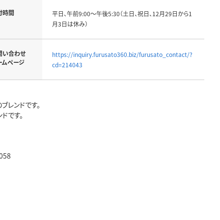
付時間
平日、午前9:00～午後5:30（土日、祝日、12月29日から1
月3日は休み）
問い合わせ
https://inquiry.furusato360.biz/furusato_contact/?
ームページ
cd=214043
ブレンドです。
ドです。
58