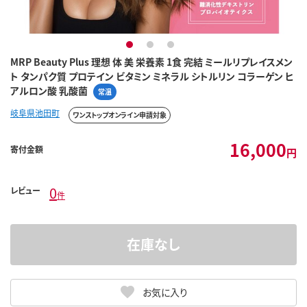
1
2
3
MRP Beauty Plus 理想 体 美 栄養素 1食 完結 ミールリプレイスメン
ト タンパク質 プロテイン ビタミン ミネラル シトルリン コラーゲン ヒ
アルロン酸 乳酸菌
常温
岐阜県池田町
ワンストップオンライン申請対象
16,000
寄付金額
円
0
レビュー
件
在庫なし
お気に入り