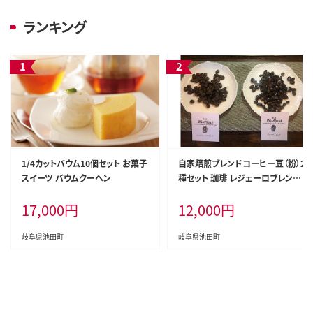
ランキング
1/4カットバウム10個セット お菓子
自家焙煎ブレンドコーヒー豆（粉）2
スイーツ バウムクーヘン
種セット 珈琲 レジェーロブレンド
モカベース ブラジルベース あっさ
17,000
円
12,000
円
り 重厚
岐阜県池田町
岐阜県池田町