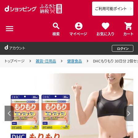
ご利用可能ポイント
検索
マイページ
お気に入り
カート
アカウント
ログイン
トップページ
雑貨・日用品
健康食品
DHCもりもり 30日分 2個セ