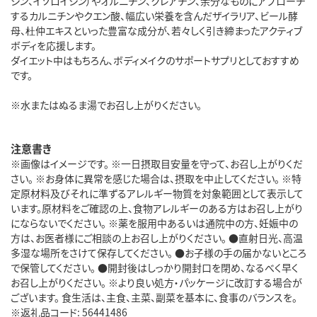
シン、イソロイシン）やオルニチン、クレアチン、余分なものにアプローチ
するカルニチンやクエン酸、幅広い栄養を含んだザイラリア、ビール酵
母、杜仲エキスといった豊富な成分が、若々しく引き締まったアクティブ
ボディを応援します。
ダイエット中はもちろん、ボディメイクのサポートサプリとしておすすめ
です。
※水またはぬるま湯でお召し上がりください。
注意書き
※画像はイメージです。 ※一日摂取目安量を守って、お召し上がりくだ
さい。 ※お身体に異常を感じた場合は、摂取を中止してください。 ※特
定原材料及びそれに準ずるアレルギー物質を対象範囲として表示して
います。原材料をご確認の上、食物アレルギーのある方はお召し上がり
にならないでください。 ※薬を服用中あるいは通院中の方、妊娠中の
方は、お医者様にご相談の上お召し上がりください。 ●直射日光、高温
多湿な場所をさけて保存してください。 ●お子様の手の届かないところ
で保管してください。 ●開封後はしっかり開封口を閉め、なるべく早く
お召し上がりください。 ※より良い処方・パッケージに改訂する場合が
ございます。 食生活は、主食、主菜、副菜を基本に、食事のバランスを。
※返礼品コード: 56441486