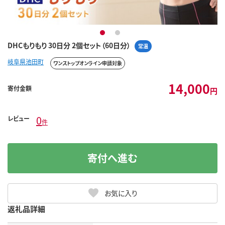
1
2
DHCもりもり 30日分 2個セット（60日分）
常温
岐阜県池田町
ワンストップオンライン申請対象
14,000
寄付金額
円
0
レビュー
件
寄付へ進む
お気に入り
返礼品詳細