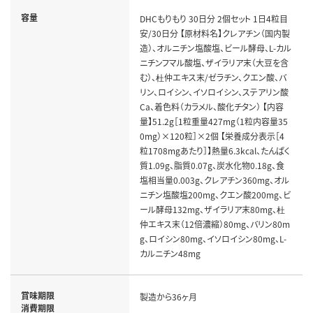
容量
DHCもりもり 30日分 2個セット 1日4粒目
安/30日分 【原材料名】クレアチン（国内製
造）、オルニチン塩酸塩、ビール酵母、L-カル
ニチンフマル酸塩、ザイラリア末（大豆を含
む）、杜仲エキス末/ゼラチン、クエン酸、バ
リン、ロイシン、イソロイシン、ステアリン酸
Ca、着色料（カラメル、酸化チタン） 【内容
量】51.2g［1粒重量427mg（1粒内容量35
0mg）×120粒］×2個 【栄養成分表示［4
粒1708mgあたり］】熱量6.3kcal、たんぱく
質1.09g、脂質0.07g、炭水化物0.18g、食
塩相当量0.003g、クレアチン360mg、オル
ニチン塩酸塩200mg、クエン酸200mg、ビ
ール酵母132mg、ザイラリア末80mg、杜
仲エキス末（12倍濃縮）80mg、バリン80m
g、ロイシン80mg、イソロイシン80mg、L-
カルニチン48mg
賞味期限
製造から36ヶ月
消費期限