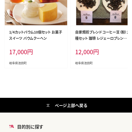
1/4カットバウム10個セット お菓子
自家焙煎ブレンドコーヒー豆（粉）2
スイーツ バウムクーヘン
種セット 珈琲 レジェーロブレンド
モカベース ブラジルベース あっさ
17,000
円
12,000
円
り 重厚
岐阜県池田町
岐阜県池田町
ページ上部へ戻る
目的別に探す