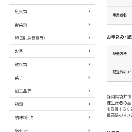
魚貝類
事業者名
野菜類
お申込み・配
卵（鶏、烏骨鶏等）
お酒
配送方法
飲料類
配送外のエ
菓子
加工品等
静岡県袋井市
練生産者の高
麺類
を受賞するな
最高級の甘さ
調味料・油
鍋セット