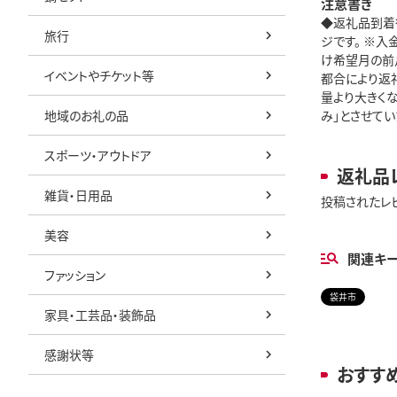
注意書き
◆返礼品到着
旅行
ジです。 ※
け希望月の前月
イベントやチケット等
都合により返
量より大きく
地域のお礼の品
み」とさせてい
スポーツ・アウトドア
返礼品
雑貨・日用品
投稿されたレ
美容
関連キ
ファッション
袋井市
家具・工芸品・装飾品
感謝状等
おすす