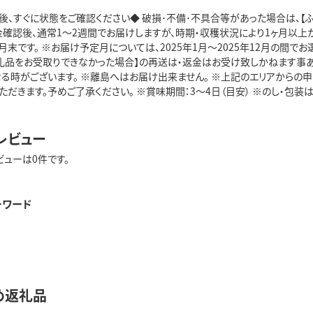
後、すぐに状態をご確認ください◆ 破損･不備･不具合等があった場合は、【
入金確認後、通常1～2週間でお届けしますが、時期・収穫状況により1ヶ月以上
末です。 ※お届け予定月については、2025年1月～2025年12月の間で
礼品をお受取りできなかった場合】の再送は・返金はお受け致しかねます事あ
なる時がございます。 ※離島へはお届け出来ません。 ※上記のエリアからの
ただきます。予めご了承ください。 ※賞味期間：3～4日（目安） ※のし・包装は一
レビュー
ビューは0件です。
ーワード
め返礼品