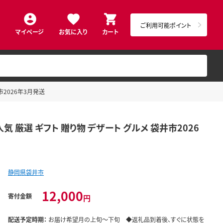
ご利用可能ポイント
マイページ
お気に入り
カート
市2026年3月発送
 厳選 ギフト 贈り物 デザート グルメ 袋井市2026
静岡県袋井市
12,000
寄付金額
円
配送予定時期：
お届け希望月の上旬～下旬 ◆返礼品到着後、すぐに状態を