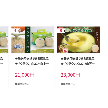
礼品
★発送月選択できる返礼品
★発送月選択できる返礼品
級）
★ 『クラウンメロン（白上級）
★ 『クラウンメロン（山等級）
ギフ
2玉』 メロン 人気 厳選 ギフ
1玉』 ギフト箱入り メロン 人
21,000
円
23,000
円
 袋
ト 贈り物 デザート グルメ 袋
気 厳選 ギフト 贈り物 デザー
ン
井市 果物 フルーツ メロン
ト グルメ 袋井市2026年9月
年9
青肉 食後 おやつ 2026年10
発送
静岡県袋井市
静岡県袋井市
月発送