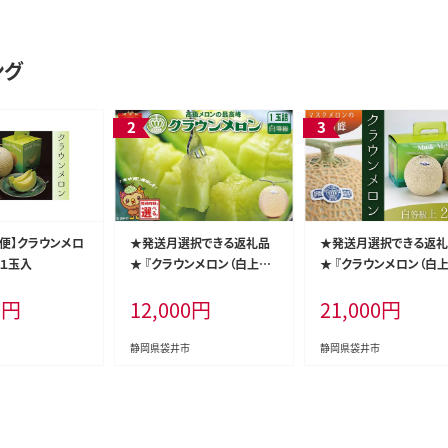
ング
期便】クラウンメロ
★発送月選択できる返礼品
★発送月選択できる返
）１玉入
★ 『クラウンメロン（白上級）
★ 『クラウンメロン（白上
1玉』 メロン 人気 厳選 ギフ
2玉』 メロン 人気 厳選 
0
円
12,000
円
21,000
円
ト 贈り物 デザート グルメ 袋
ト 贈り物 デザート グルメ
井市2026年9月発送
井市 果物 フルーツ メロ
青肉 食後 おやつ 2026
静岡県袋井市
静岡県袋井市
月発送