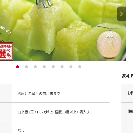
1
2
3
4
5
6
7
8
返礼
お
お届け希望月の前月末まで
住
白上級1玉 （1.0kg以上、糖度13度以上） 箱入り
なし