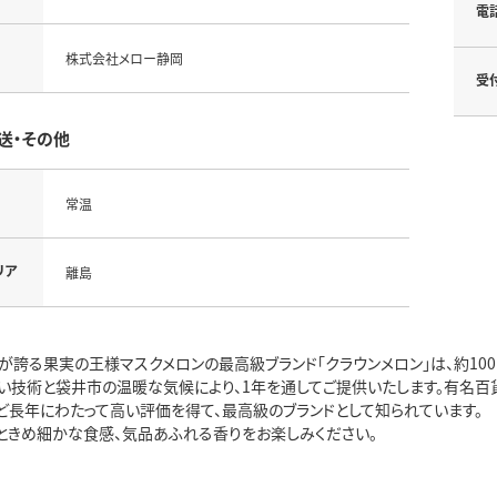
電
株式会社メロー静岡
受
送・その他
常温
リア
離島
が誇る果実の王様マスクメロンの最高級ブランド「クラウンメロン」は、約10
い技術と袋井市の温暖な気候により、1年を通してご提供いたします。有名
ど長年にわたって高い評価を得て、最高級のブランドとして知られています。
ときめ細かな食感、気品あふれる香りをお楽しみください。