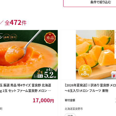
条件で絞り込む
472
／ 全
件
玉 厳選 秀品 特4サイズ 富良野 北海道
【2026年夏発送】※訳あり 富良野 メロン
kg 2玉 セット ファーム富良野 メロン め
～8玉入り〉メロン フルーツ 果物
だもの フルーツ デザート 旬の果物 旬の
17,000
円
寄付金額
町
北海道富良野市