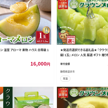
メロン 温室 アローマ 果物 ハウス 白等級 1
★発送月選択できる返礼品★ 『クラウ
級）1玉』 メロン 人気 厳選 ギフト 贈り
ルメ 袋井市2026年9月発送
16,000
円
寄付金額
静岡県袋井市
常温