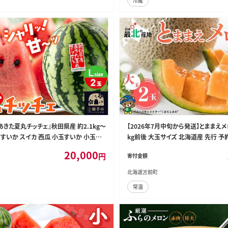
冷蔵
きた夏丸チッチェ』秋田県産 約2.1kg～
【2026年7月中旬から発送】とままえメロ
玉 [すいか スイカ 西瓜 小玉すいか 小玉ス
kg前後 大玉サイズ 北海道産 先行 予約
きた 秋田 オリジナル品種 夏果物 夏フル
い 糖度14度 旬 産地直送 めろん フル
20,000
円
寄付金額
丸 チッチェ ちっちぇ]
ート 北海道 苫前町 とままえ rum09
北海道苫前町
常温