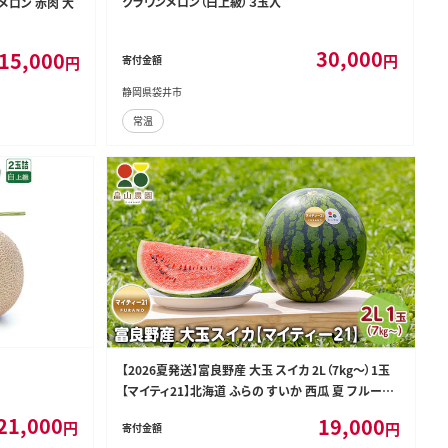
クラウンメロン（白上級）３玉入
メロン 赤肉 大
30,000
15,000
円
円
寄付金額
静岡県袋井市
常温
【2026夏発送】富良野産 大玉 スイカ 2L（7kg～）1玉
【マイティ21】北海道 ふらの すいか 西瓜 夏 フルーツ
ふらの 甘い 糖度 大きい 大だま (畠山農園）
21,000
19,000
円
円
寄付金額