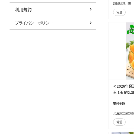
静岡県袋井市
利用規約
常温
プライバシーポリシー
＜2026年発
玉 1玉 約2.
寄付金額
北海道富良野市
常温