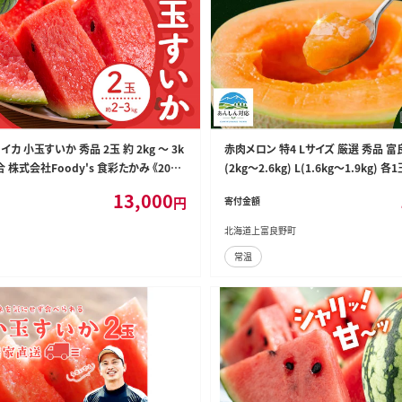
カ 小玉すいか 秀品 2玉 約 2kg ～ 3k
赤肉メロン 特4 Lサイズ 厳選 秀品 富
 混合 株式会社Foody's 食彩たかみ 《2027
(2kg～2.6kg) L(1.6kg～1.9kg) 
7月下旬頃出荷》 熊本県 菊池市 フルーツ
ト ファーム富良野 メロン めろん 果物
13,000
円
寄付金額
すいか 小玉 九州産 冷蔵 送料無料---159
ーツ デザート 旬の果物 旬のフルーツ
北海道上富良野町
常温