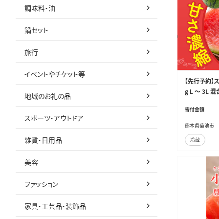
調味料・油
鍋セット
旅行
イベントやチケット等
【先行予約】スイ
g L ～ 3L
地域のお礼の品
年5月下旬-
寄付金額
果物 スイカ 
スポーツ・アウトドア
-5003---
熊本県菊池市
雑貨・日用品
冷蔵
美容
ファッション
家具・工芸品・装飾品