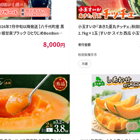
2026年7月中旬以降発送 】八千代町産 黒
小玉すいか『あきた夏丸チッチェ』秋田県
 姫甘泉ブラック ひとりじめBonBonリッ
2.7kg×1玉 [すいか スイカ 西瓜 小
） 黒皮 すいか 西瓜 [SF004ya]
イカ 甘い あきた 秋田 オリジナル品種
8,000
円
寄付金額
ーツ あきた夏丸 チッチェ ちっちぇ]
秋田県横手市
冷蔵