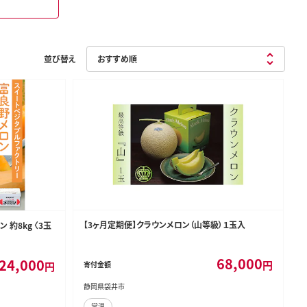
並び替え
【3ヶ月定期便】クラウンメロン（山等級）１玉入
 約8kg 〈3玉
68,000
24,000
円
円
寄付金額
静岡県袋井市
常温