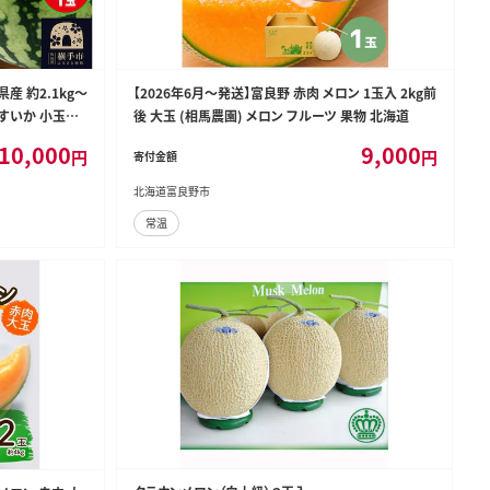
産 約2.1kg～
【2026年6月～発送】富良野 赤肉 メロン 1玉入 2kg前
玉すいか 小玉ス
後 大玉 (相馬農園) メロン フルーツ 果物 北海道
 夏果物 夏フル
10,000
9,000
円
円
寄付金額
北海道富良野市
常温