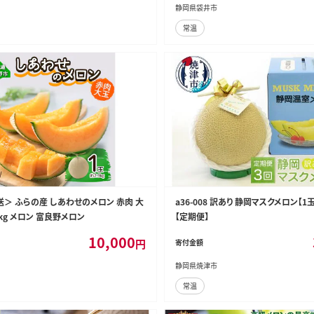
静岡県袋井市
常温
送＞ ふらの産 しあわせのメロン 赤肉 大
a36-008 訳あり 静岡マスクメロン【
3kg メロン 富良野メロン
【定期便】
10,000
円
寄付金額
静岡県焼津市
常温