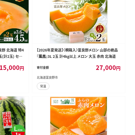
良野 北海道 特4
【2026年夏発送】〈桐箱入〉富良野メロン 山部の絶品
各1玉(計2玉) セッ
『鳳凰』3L 2玉 計4kg以上 メロン 大玉 赤肉 北海道
 くだもの フル
15,000
27,000
円
円
寄付金額
北海道富良野市
常温