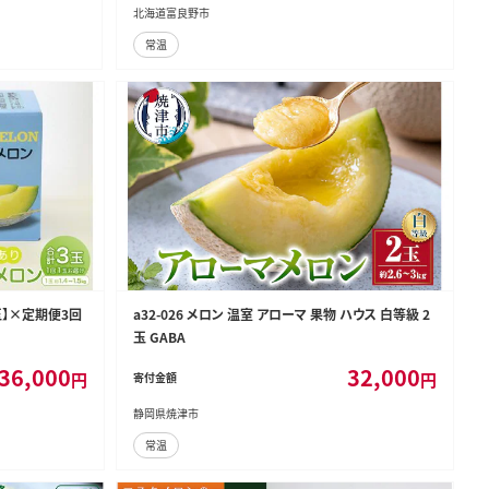
北海道富良野市
常温
1玉】×定期便3回
a32-026 メロン 温室 アローマ 果物 ハウス 白等級 2
玉 GABA
36,000
32,000
円
円
寄付金額
静岡県焼津市
常温