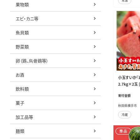
常温
果物類
エビ・カニ等
魚貝類
野菜類
卵（鶏、烏骨鶏等）
お酒
小玉すいか『あ
2.7kg×2
飲料類
イカ 甘い あ
寄付金額
ーツ あきた夏
菓子
秋田県横手市
冷蔵
加工品等
麺類