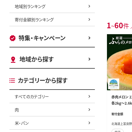
地域別ランキング
寄付金額別ランキング
1
60
~
件 
特集・キャンペーン
地域から探す
カテゴリーから探す
すべてのカテゴリー
赤肉メロン 2
各2kg～2.6
肉
ろん 果物 く
寄付金額
フルーツ
米・パン
北海道上富良野