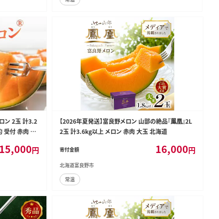
ン 2玉 計3.2
【2026年夏発送】富良野メロン 山部の絶品『鳳凰』2L
 受付 赤肉 甘
2玉 計3.6kg以上 メロン 赤肉 大玉 北海道
ーツ 果物 デザ
15,000
16,000
円
円
寄付金額
北海道富良野市
常温