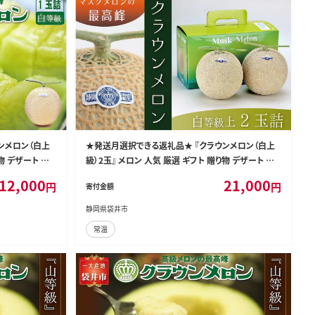
ンメロン（白上
★発送月選択できる返礼品★ 『クラウンメロン（白上
物 デザート グ
級）2玉』 メロン 人気 厳選 ギフト 贈り物 デザート グ
ルメ 袋井市 果物 フルーツ メロン青肉 食後 おやつ 2
12,000
21,000
円
円
寄付金額
026年9月発送
静岡県袋井市
常温