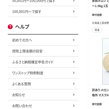
50,001円～100,000円で探す
赤肉メロン 2
～1.9kg 
ロン めろん 
100,001円～で探す
寄付金額
北海道上富
北海道上富良野
ヘルプ
常温
初めての方へ
控除上限金額の目安
ふるさと納税確定申告ガイド
ワンストップ特例制度
よくある質問
訳あり メロン
お知らせ
格外 マスクメ
ト 高級 スイ
寄付金額
お問い合わせ