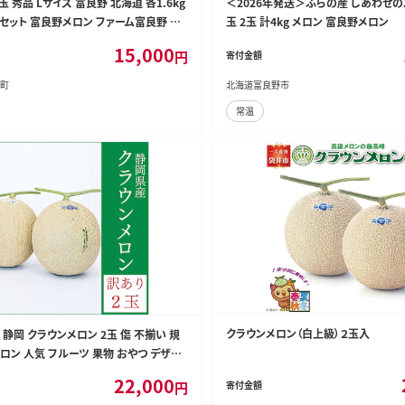
玉 秀品 Lサイズ 富良野 北海道 各1.6kg
＜2026年発送＞ふらの産 しあわせの
2玉 セット 富良野メロン ファーム富良野 メ
玉 2玉 計4kg メロン 富良野メロン
果物 くだもの フルーツ デザート 北海道
15,000
円
寄付金額
良野町
町
北海道富良野市
常温
クラウンメロン（白上級）２玉入
 静岡 クラウンメロン 2玉 傷 不揃い 規
ロン 人気 フルーツ 果物 おやつ デザー
ーツ 訳アリ 静岡産 静岡県 袋井市
22,000
円
寄付金額