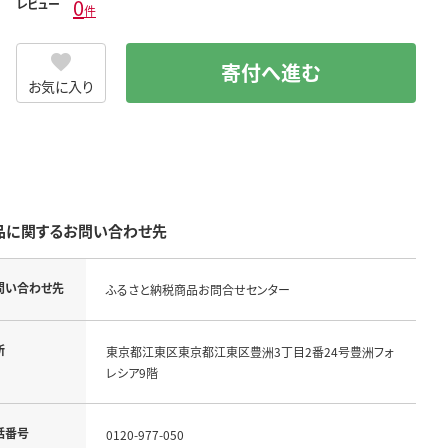
0
レビュー
件
寄付へ進む
お気に入り
品に関するお問い合わせ先
問い合わせ先
ふるさと納税商品お問合せセンター
所
東京都江東区東京都江東区豊洲3丁目2番24号豊洲フォ
レシア9階
話番号
0120-977-050