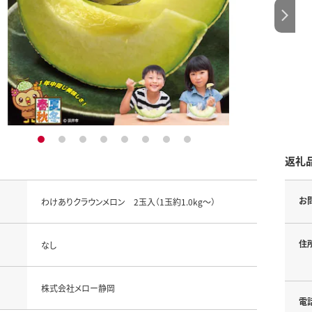
1
2
3
4
5
6
7
8
返礼
お
わけありクラウンメロン 2玉入（1玉約1.0kg～）
住
なし
株式会社メロー静岡
電