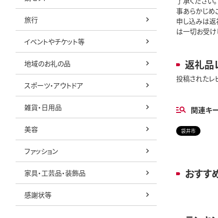
了承ください
事あらかじめ
旅行
申し込みは返礼
は一切お受けして
イベントやチケット等
返礼品
地域のお礼の品
投稿されたレ
スポーツ・アウトドア
雑貨・日用品
関連キ
美容
袋井市
ファッション
おすす
家具・工芸品・装飾品
感謝状等