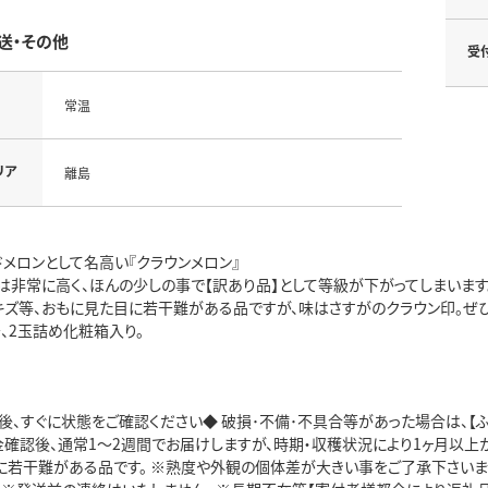
送・その他
受
常温
リア
離島
メロンとして名高い『クラウンメロン』
は非常に高く、ほんの少しの事で【訳あり品】として等級が下がってしまいます
キズ等、おもに見た目に若干難がある品ですが、味はさすがのクラウン印。ぜひ
g～、2玉詰め化粧箱入り。
後、すぐに状態をご確認ください◆ 破損･不備･不具合等があった場合は、【
金確認後、通常1～2週間でお届けしますが、時期・収穫状況により1ヶ月以上
に若干難がある品です。 ※熟度や外観の個体差が大きい事をご了承下さいませ