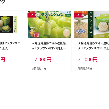
ング
期便】クラウンメロ
★発送月選択できる返礼品
★発送月選択できる返
）１玉入
★ 『クラウンメロン（白上級）
★ 『クラウンメロン（白上
1玉』 メロン 人気 厳選 ギフ
2玉』 メロン 人気 厳選 
0
円
12,000
円
21,000
円
ト 贈り物 デザート グルメ 袋
ト 贈り物 デザート グルメ
井市2026年9月発送
井市 果物 フルーツ メロ
青肉 食後 おやつ 2026
静岡県袋井市
静岡県袋井市
月発送