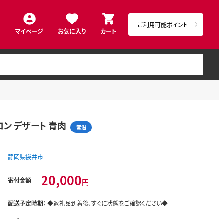
ご利用可能ポイント
マイページ
お気に入り
カート
ロン デザート 青肉
常温
静岡県袋井市
20,000
寄付金額
円
配送予定時期：
◆返礼品到着後、すぐに状態をご確認ください◆