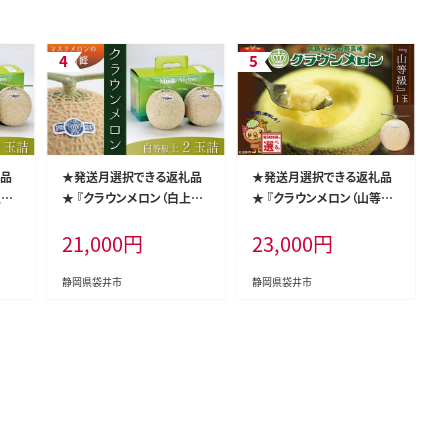
礼品
★発送月選択できる返礼品
★発送月選択できる返礼品
級）
★ 『クラウンメロン（白上級）
★ 『クラウンメロン（山等級）
ギフ
2玉』 メロン 人気 厳選 ギフ
1玉』 ギフト箱入り メロン 人
21,000
円
23,000
円
 袋
ト 贈り物 デザート グルメ 袋
気 厳選 ギフト 贈り物 デザー
ン
井市 果物 フルーツ メロン
ト グルメ 袋井市2026年9月
年9
青肉 食後 おやつ 2026年10
発送
静岡県袋井市
静岡県袋井市
月発送