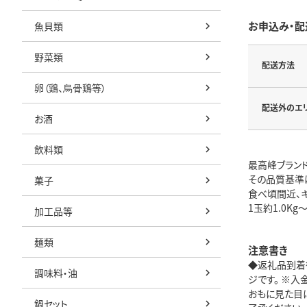
お申込み・配
魚貝類
野菜類
配送方法
卵（鶏、烏骨鶏等）
配送外のエ
お酒
飲料類
最高峰ブランド
その品質基準
菓子
食べ頃間近、
1玉約1.0K
加工品等
麺類
注意書き
◆返礼品到着
調味料・油
ジです。 ※入
おもに見た目
鍋セット