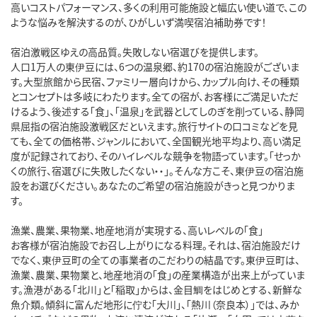
高いコストパフォーマンス、多くの利用可能施設と幅広い使い道で、この
ような悩みを解決するのが、ひがしいず満喫宿泊補助券です！
宿泊激戦区ゆえの高品質。失敗しない宿選びを提供します。
人口1万人の東伊豆には、6つの温泉郷、約170の宿泊施設がございま
す。大型旅館から民宿、ファミリー層向けから、カップル向け、その種類
とコンセプトは多岐にわたります。全ての宿が、お客様にご満足いただ
けるよう、後述する「食」、「温泉」を武器としてしのぎを削っている、静岡
県屈指の宿泊施設激戦区だといえます。旅行サイトの口コミなどを見
ても、全ての価格帯、ジャンルにおいて、全国観光地平均より、高い満足
度が記録されており、そのハイレベルな競争を物語っています。「せっか
くの旅行、宿選びに失敗したくない・・」。そんな方こそ、東伊豆の宿泊施
設をお選びください。あなたのご希望の宿泊施設がきっと見つかりま
す。
漁業、農業、果物業、地産地消が実現する、高いレベルの「食」
お客様が宿泊施設でお召し上がりになる料理。それは、宿泊施設だけ
でなく、東伊豆町の全ての事業者のこだわりの結晶です。東伊豆町は、
漁業、農業、果物業と、地産地消の「食」の産業構造が出来上がっていま
す。漁港がある「北川」と「稲取」からは、金目鯛をはじめとする、新鮮な
魚介類。傾斜に富んだ地形に佇む「大川」、「熱川（奈良本）」では、みか