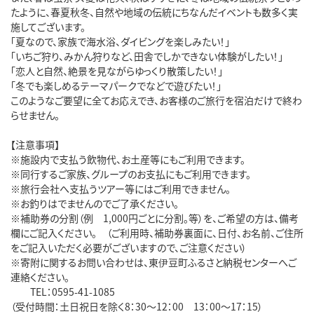
たように、春夏秋冬、自然や地域の伝統にちなんだイベントも数多く実
施してございます。
「夏なので、家族で海水浴、ダイビングを楽しみたい！」
「いちご狩り、みかん狩りなど、田舎でしかできない体験がしたい！」
「恋人と自然、絶景を見ながらゆっくり散策したい！」
「冬でも楽しめるテーマパークでなどで遊びたい！」
このようなご要望に全てお応えでき、お客様のご旅行を宿泊だけで終わ
らせません。
【注意事項】
※施設内で支払う飲物代、お土産等にもご利用できます。
※同行するご家族、グループのお支払にもご利用できます。
※旅行会社へ支払うツアー等にはご利用できません。
※お釣りはでませんのでご了承ください。
※補助券の分割（例 1,000円ごとに分割。等）を、ご希望の方は、備考
欄にご記入ください。 （ご利用時、補助券裏面に、日付、お名前、ご住所
をご記入いただく必要がございますので、ご注意ください）
※寄附に関するお問い合わせは、東伊豆町ふるさと納税センターへご
連絡ください。
TEL：0595-41-1085
（受付時間：土日祝日を除く8：30～12：00 13：00～17：15）