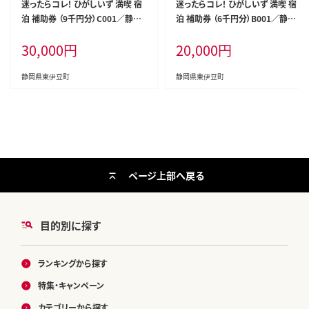
迷ったらコレ！ ひがしいず 満喫 宿
迷ったらコレ！ ひがしいず 満喫 宿
泊 補助券 （9千円分）C001／静岡
泊 補助券 （6千円分）B001／静岡
県 東伊豆町
県 東伊豆町
30,000
円
20,000
円
静岡県東伊豆町
静岡県東伊豆町
ページ上部へ戻る
目的別に探す
ランキングから探す
特集・キャンペーン
カテゴリーから探す