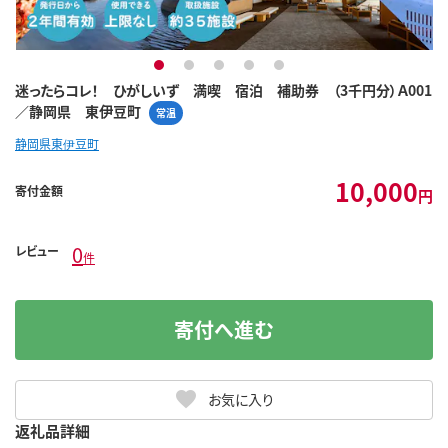
1
2
3
4
5
迷ったらコレ！ ひがしいず 満喫 宿泊 補助券 （3千円分）Ａ001
／静岡県 東伊豆町
常温
静岡県東伊豆町
10,000
寄付金額
円
0
レビュー
件
寄付へ進む
お気に入り
返礼品詳細