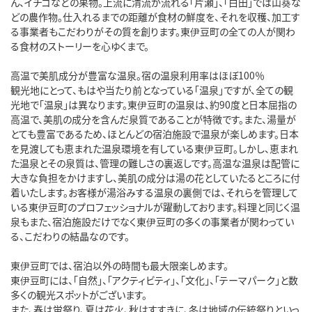
ん、イチゴなどの果物。上流に清流が流れる「片瀬」、「白田」では山葵な
どの農作物。仕入れるまでの距離が食材の鮮度を、それを収穫、加工す
る事業者もこだわりがその質を創ります。東伊豆町の全ての人が関わ
る食材のストーリーを心ゆくまで。
高温で美肌成分が豊富な温泉。宿の温泉利用率はほぼ100％
観光地にとって、もはや当たり前となっている「温泉」ですが、全ての観
光地で「温泉」は異なります。東伊豆町の温泉は、約90度と日本屈指の
高温で、美肌の成分を含んだ泉質であることが特徴です。また、湯量が
とても豊富であるため、ほとんどの宿泊施設で温泉が楽しめます。日本
を見渡しても恵まれた温泉環境を有している東伊豆町。しかし、恵まれ
た温泉とその泉質は、管理の難しさの裏返しです。高温な温泉は配管に
大きな負担をかけますし、美肌の成分は湯の花としていたるところに付
着いたします。お客様が湯浴みする温泉の裏側では、それらを管理して
いる東伊豆町のプロフェッショナルが躍動しております。料理と同じく温
泉もまた、宿泊施設だけでなく東伊豆町の多くの事業者が関わってい
る、こだわりの結晶なのです。
東伊豆町では、宿泊以外の時間も最大限楽しめます。
東伊豆町には、「自然」、「アクティビティ」、「文化」、「テーマパーク」と数
多くの観光スポットがございます。
また、春は蛍祭り、夏は花火、秋はすすきに、冬は地域の伝統祭りといっ