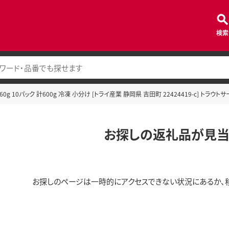
検索
0g 10パック 計600g 冷凍 小分け [トライ産業 静岡県 吉田町 22424419-c] トラウ
お探しの返礼品が見当
お探しのページは一時的にアクセスできない状況にあるか、