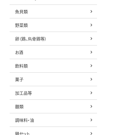
魚貝類
野菜類
卵（鶏、烏骨鶏等）
お酒
飲料類
菓子
加工品等
麺類
調味料・油
鍋セット