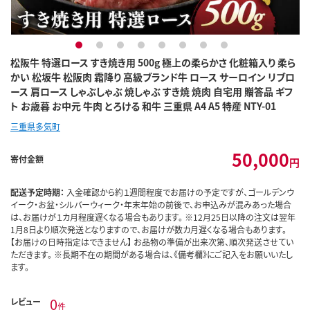
1
2
3
4
5
6
7
8
松阪牛 特選ロース すき焼き用 500g 極上の柔らかさ 化粧箱入り 柔ら
かい 松坂牛 松阪肉 霜降り 高級ブランド牛 ロース サーロイン リブロ
ース 肩ロース しゃぶしゃぶ 焼しゃぶ すき焼 焼肉 自宅用 贈答品 ギフ
ト お歳暮 お中元 牛肉 とろける 和牛 三重県 A4 A5 特産 NTY-01
三重県多気町
50,000
寄付金額
円
配送予定時期：
入金確認から約１週間程度でお届けの予定ですが、ゴールデンウ
イーク・お盆・シルバーウィーク・年末年始の前後で、お申込みが混みあった場合
は、お届けが１カ月程度遅くなる場合もあります。 ※12月25日以降の注文は翌年
1月8日より順次発送となりますので、お届けが数カ月遅くなる場合もあります。
【お届けの日時指定はできません】 お品物の準備が出来次第、順次発送させてい
ただきます。 ※長期不在の期間がある場合は、《備考欄》にご記入をお願いいたし
ます。
0
レビュー
件