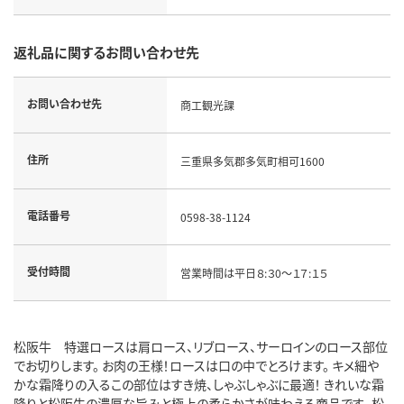
返礼品に関するお問い合わせ先
お問い合わせ先
商工観光課
住所
三重県多気郡多気町相可1600
電話番号
0598-38-1124
受付時間
営業時間は平日８:３0～１７:１５
松阪牛 特選ロースは肩ロース、リブロース、サーロインのロース部位
でお切りします。 お肉の王様！ロースは口の中でとろけます。 キメ細や
かな霜降りの入るこの部位はすき焼、しゃぶしゃぶに最適！ きれいな霜
降りと松阪牛の濃厚な旨みと極上の柔らかさが味わえる商品です。 松