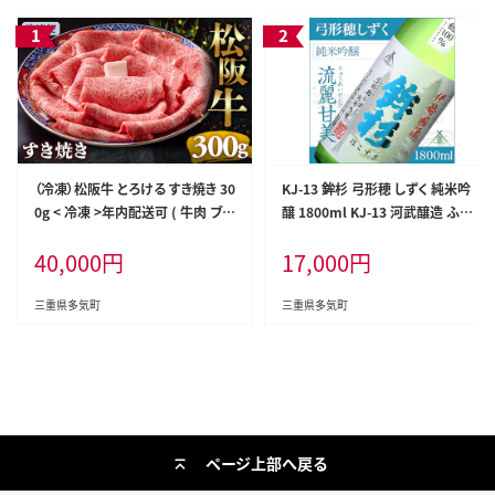
（冷凍）松阪牛 とろける すき焼き 30
KJ-13 鉾杉 弓形穂 しずく 純米吟
0g < 冷凍 >年内配送可 ( 牛肉 ブラ
醸 1800ml KJ-13 河武醸造 ふる
ンド牛 高級 和牛 国産牛 松阪牛 松
さと納税 さけ 金賞 ゴールド 受賞
40,000
円
17,000
円
坂牛 しゃぶしゃぶ 肩ロース 肩 霜
山田錦 アルコール 15度 日本酒 清
ふり肉 霜降りしゃぶしゃぶ 松阪牛
酒 酒 国産 伊勢の国 ライスワイン
とろける 牛肉 しゃぶしゃぶ肉 自宅
三重県 多気町
三重県多気町
三重県多気町
用 ギフト 牛肉 肩ロース 肩 しゃぶ
しゃぶ 松阪牛すき焼き 松阪牛 三重
県 多気町)UOD-05-02
ページ上部へ戻る