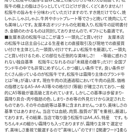
阪牛の極上の脂はさらっとしていて口どけが良く、くどくありません！！
松阪牛の旨みを十分味わっていただけますので、すき焼だけでなく、焼
しゃぶ、しゃぶしゃぶ、牛丼やホットプレート等でさっと焼いて焼肉にして
も美味しいです。 友屋本店オリジナルの化粧箱入り、松阪牛の証明書付
き、金額のわかるものは同封しておりませんので、ギフトにも最適です。
■友屋本店の松阪牛はここが違う ・一頭丸ごと買い付け 友屋本店
の松阪牛は店主自らによる生産者との直接取引及び現地での直接買
い付けを主体とした一頭買い付けです。よい松阪牛を厳選して、一頭丸
ごと買い付けるため、どの部位も圧倒的な美味しさ！ ・等級に惑わさ
れない独自基準 松阪牛になれるのは「未経産の雌牛」だけ！ 全国ブ
ランド牛の中でも非常にめずらしく、かつ厳しい条件です。 良い条件が
たくさん揃っているのが松阪牛です。松阪牛は霜降り主体のブランド牛
とは「味」が違います。 現在牛肉の流通過程において牛肉の品質、価格
の指標となるA5・A4・A3等々の格付け（等級）が確立されており、一般
的にA5等級が最高級と言われています。 しかしこの基準は歩留まり・
霜降り具合・肉や脂肪の色、しまり・きめ等の外見だけから決定された
ものであり、その牛の血統等は基準に含まれません。つまり、美味しさの
基準ではありません。 当店では血統、肉質、脂質の"質"を重視し厳選し
ております。 その結果、当店で取り扱う松阪牛はA4、A5、特産 です。 も
ちろんキメの細かい霜降りも入っておりますが、霜降り主体で 選定せ
ず、美味しさ重視で厳選するので"美味しい"のです!! 【関連ワード】柔ら