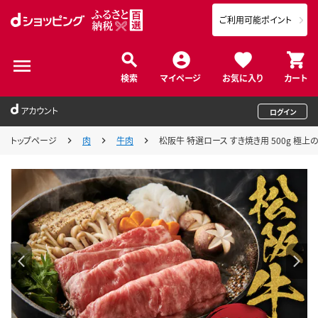
ご利用可能ポイント
検索
マイページ
お気に入り
カート
アカウント
ログイン
トップページ
肉
牛肉
松阪牛 特選ロース すき焼き用 500g 極上の