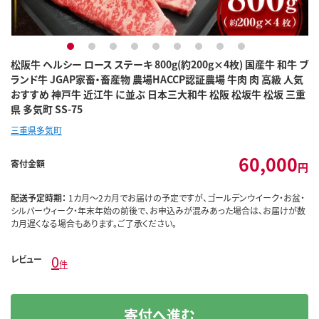
1
2
3
4
5
6
7
8
9
松阪牛 ヘルシー ロース ステーキ 800g(約200g×4枚) 国産牛 和牛 ブ
ランド牛 JGAP家畜・畜産物 農場HACCP認証農場 牛肉 肉 高級 人気
おすすめ 神戸牛 近江牛 に並ぶ 日本三大和牛 松阪 松坂牛 松坂 三重
県 多気町 SS-75
三重県多気町
60,000
寄付金額
円
配送予定時期：
1カ月～2カ月でお届けの予定ですが、ゴールデンウイーク・お盆・
シルバーウィーク・年末年始の前後で、お申込みが混みあった場合は、お届けが数
カ月遅くなる場合もあります。ご了承ください。
0
レビュー
件
寄付へ進む