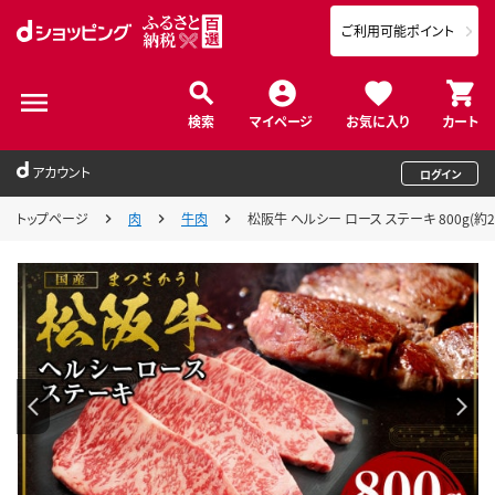
ご利用可能ポイント
検索
マイページ
お気に入り
カート
アカウント
ログイン
トップページ
肉
牛肉
松阪牛 ヘルシー ロース ステーキ 800g(約