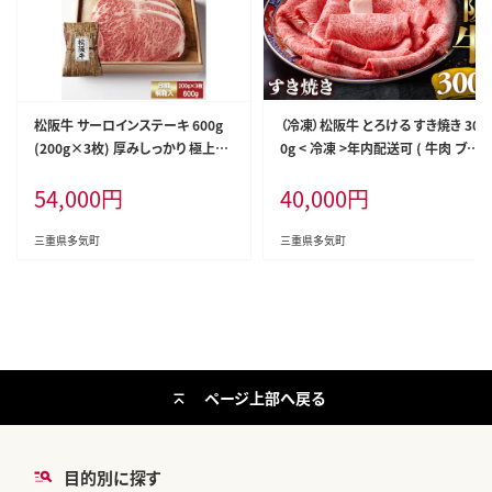
松阪牛 サーロインステーキ 600g
（冷凍）松阪牛 とろける すき焼き 30
(200g×3枚) 厚みしっかり 極上の
0g < 冷凍 >年内配送可 ( 牛肉 ブラ
柔らかさ 化粧箱入り 柔らかい 松
ンド牛 高級 和牛 国産牛 松阪牛 松
54,000
円
40,000
円
坂牛 松阪肉 霜降り 高級ブランド牛
坂牛 しゃぶしゃぶ 肩ロース 肩 霜
ロース サーロイン ステーキ ビフテ
ふり肉 霜降りしゃぶしゃぶ 松阪牛
キ 焼肉 自宅用 贈答品 化粧箱 ギフ
とろける 牛肉 しゃぶしゃぶ肉 自宅
三重県多気町
三重県多気町
ト お歳暮 牛肉 とろける 和牛 三重
用 ギフト 牛肉 肩ロース 肩 しゃぶ
県 A4 A5 特産松阪牛 TKG-63
しゃぶ 松阪牛すき焼き 松阪牛 三重
県 多気町)UOD-05-02
ページ上部へ戻る
目的別に探す