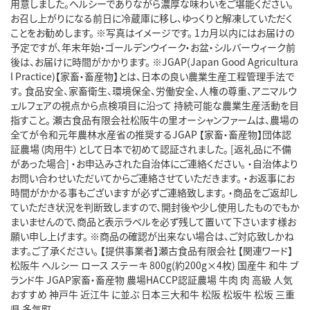
用意しました。ヘルシーでありながら濃厚な味わいをご堪能ください。
お召し上がりになる前日に冷蔵庫に移し、ゆっくりと解凍していただく
ことをお勧めします。 ※写真はイメージです。 1カ月以内にはお届けの
予定ですが、年末年始・ゴールデンウイーク・お盆・シルバーウィーク前
後は、お届けに時間がかかります。 ※JGAP(Japan Good Agricultura
l Practice)【家畜・畜産物】とは、日本の良い農業生産工程管理手法で
す。 食品安全、家畜衛生、環境保全、労働安全、人権の尊重、アニマルウ
ェルフェアの視点から点検項目に沿って 持続可能な農業生産活動を目
指すこと。 瀬古食品有限会社松阪牛の里オーシャンファームは、農場の
全てが令和元年農林水産省の推奨するJGAP 【家畜・畜産物】団体認
証農場（肉用牛）として日本で初めて認証されました。 [返礼品に不備
があった場合] ・お申込みされた自治体にご連絡ください。 ・自治体より
お問い合わせいただいてからご連絡させていただきます。 ・お返事にお
時間がかかる事もございますが必ずご連絡致します。 ・商品をご返却し
ていただき状況を判断致しますので、開封後や少し使用したものでもか
まいませんので、商品と表示ラベルを必ず残して置いて下さいます様お
願い申し上げます。 ※商品の確認が出来ない場合は、ご対応致しかね
ます。ご了承ください。 【提供事業者】瀬古食品有限会社 【関連ワード】
松阪牛 ヘルシー ロース ステーキ 800g(約200g×4枚) 国産牛 和牛 ブ
ランド牛 JGAP家畜・畜産物 農場HACCP認証農場 牛肉 肉 高級 人気
おすすめ 神戸牛 近江牛 に並ぶ 日本三大和牛 松阪 松坂牛 松坂 三重
県 多気町